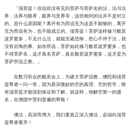
「须菩提！你说你没有见到菩萨与菩萨名的法，法与法
界，法界与眼界，眼界与意界等，这些相对的法并不是对立
的。是什么原因呢？离开有为而说无为这是不能够的，离开
无为而说有为，也不能成立的。须菩提！菩萨这样修习般若
波罗蜜多，不见什么法，就能无诸恐怖，把心不停于法，就
没有后悔的事。如你所说，菩萨如此修习般若波罗蜜多，也
不得菩萨名，这才真名菩萨，真名般若波罗蜜多，这才是为
菩萨所说之教。」
在数万听众的般若会上，为诸大菩萨说教，佛陀和须菩
提尊者一问一答，因为甚深微妙的空的真理、空的哲学，唯
有须菩提才能深刻体证和了解。就这样，他解空第一的盛
名，在僧团中受到普遍的尊敬！
佛法，高深而博大，我们要真正深入佛法，必须向须菩
提尊者看齐！