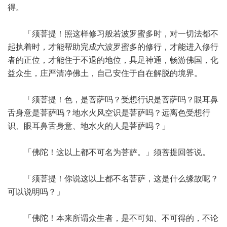
得。
「须菩提！照这样修习般若波罗蜜多时，对一切法都不
起执着时，才能帮助完成六波罗蜜多的修行，才能进入修行
者的正位，才能住于不退的地位，具足神通，畅游佛国，化
益众生，庄严清净佛土，自己安住于自在解脱的境界。
「须菩提！色，是菩萨吗？受想行识是菩萨吗？眼耳鼻
舌身意是菩萨吗？地水火风空识是菩萨吗？远离色受想行
识、眼耳鼻舌身意、地水火的人是菩萨吗？」
「佛陀！这以上都不可名为菩萨。」须菩提回答说。
「须菩提！你说这以上都不名菩萨，这是什么缘故呢？
可以说明吗？」
「佛陀！本来所谓众生者，是不可知、不可得的，不论