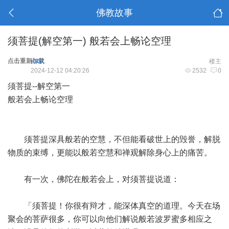
佛教故事
须菩提(解空第一) 般若会上畅论空理
点击重新加载
KKK
楼主
2024-12-12 04:20:26
2532
0
须菩提--解空第一
般若会上畅论空理
须菩提深具般若的空慧，不但能看破世上的毁誉，解脱
物质的束缚，更能以般若空慧和禅观解除身心上的痛苦。
有一次，佛陀在般若会上，对须菩提说道：
「须菩提！你很有辩才，能深体真空的道理。今天在场
聚会的菩萨很多，你可以向他们解说般若波罗蜜多相应之