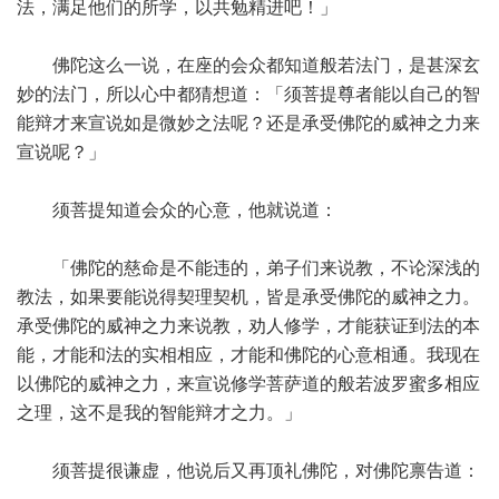
法，满足他们的所学，以共勉精进吧！」
佛陀这么一说，在座的会众都知道般若法门，是甚深玄
妙的法门，所以心中都猜想道：「须菩提尊者能以自己的智
能辩才来宣说如是微妙之法呢？还是承受佛陀的威神之力来
宣说呢？」
须菩提知道会众的心意，他就说道：
「佛陀的慈命是不能违的，弟子们来说教，不论深浅的
教法，如果要能说得契理契机，皆是承受佛陀的威神之力。
承受佛陀的威神之力来说教，劝人修学，才能获证到法的本
能，才能和法的实相相应，才能和佛陀的心意相通。我现在
以佛陀的威神之力，来宣说修学菩萨道的般若波罗蜜多相应
之理，这不是我的智能辩才之力。」
须菩提很谦虚，他说后又再顶礼佛陀，对佛陀禀告道：