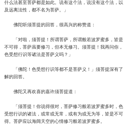
什么法甚至菩萨都是如此。说有这个法，说没有这个法，以
及远离法性，都不名为菩萨。」
佛陀听须菩提的回答，很高兴的称赞道：
「对啦，须菩提！所谓菩萨，所谓般若波罗蜜多，皆是
不可得，菩萨虽要修习，但本无修习。须菩提！我再问你，
色受想行识等诸法是菩萨义吗？」
「佛陀！色受想行识等都不是菩萨义！」须菩提深有了
解的回答。
佛陀又再欢喜的嘉许须菩提道：
「须菩提！你说得很对，菩萨修习般若波罗蜜多时，色
受想行识的诸法，或常或无常，或有为或无为等，皆是不可
得。菩萨应以海阔天空的心情修习般若波罗蜜多。