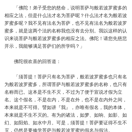
「佛陀！弟子受您的慈命，说明菩萨与般若波罗蜜多的
相应之法，但是什么法才名为菩萨呢？什么法才名为般若波
罗蜜多呢？我不见有法名为菩萨，也不见有法名为般若波罗
蜜多，就是这两个法的名称我也没有去分别。我以这样的认
识来说菩萨与般若波罗蜜多的相应之法。佛陀！请您先慈悲
开示，我能够满足菩萨们的所学吗？」
佛陀很欢喜的回答道：
「须菩提！菩萨只有名为菩萨，般若波罗蜜多也只有名
为般若波罗蜜多，所谓菩萨与般若波罗蜜多的名称，也只有
名称而已。这本是不生不灭，不过为了便于宣说才假为立
名。这个假名，不是在内，不是在外，也不是在内外之间，
本来就是不可得。譬如讲『我』，亦唯有假名，我的本体，
本来就是不生不灭的。有为的诸法，如梦、如响、如影、如
幻、如阳焰、如水中月。可是，须菩提！菩萨要证得不生不
灭，仍然是要修学菩萨与般若波罗蜜的假名与假法。