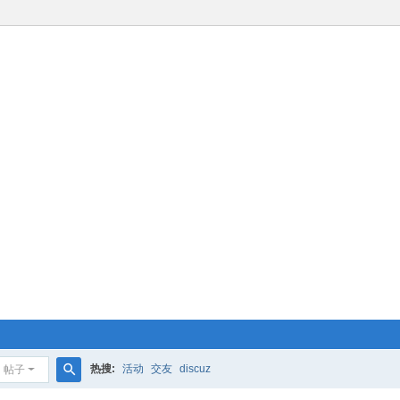
热搜:
活动
交友
discuz
帖子
搜