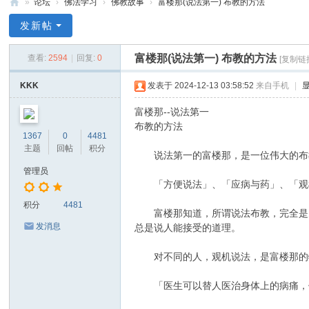
»
论坛
›
佛法学习
›
佛教故事
›
富楼那(说法第一) 布教的方法
禅
发新帖
净
富楼那(说法第一) 布教的方法
查看:
2594
|
回复:
0
[复制链
中
心
KKK
发表于 2024-12-13 03:58:52
来自手机
|
富楼那--说法第一
布教的方法
1367
0
4481
主题
回帖
积分
说法第一的富楼那，是一位伟大的布教
管理员
「方便说法」、「应病与药」、「观机
积分
4481
富楼那知道，所谓说法布教，完全是为
发消息
总是说人能接受的道理。
对不同的人，观机说法，是富楼那的特
「医生可以替人医治身体上的病痛，但