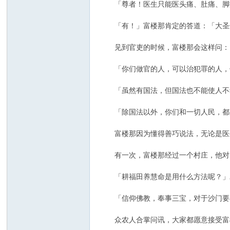
「尊者！医生只能医头痛、肚痛、脚痛
「有！」富楼那肯定的答道：「大圣佛
见到官吏的时候，富楼那会这样问：
「你们做官的人，可以治犯罪的人，
「虽然有国法，但国法也不能使人不
「除国法以外，你们和一切人民，都应
富楼那因为懂得善巧说法，无论是医生
有一次，富楼那经过一个村庄，他对田
「耕福田养慧命是用什么方法呢？」
「信仰佛教，奉事三宝，对于沙门要恭
众农人合掌问讯，大家都愿意接受富