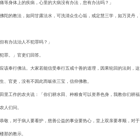
等身体上的疾病，心里的大病没有办法，您有办法吗？」
陀的教法，如同甘露法水，可洗清众生心垢，戒定慧三学，如万灵丹，
但有办法治人不犯罪吗？」
犯罪。」官吏们回答。
该奉行佛法。大家若能信受奉行五戒十善的道理，因果轮回的法则，这
、官吏，没有不因此而皈依三宝，信仰佛教。
里工作的农夫说：「你们耕水田、种粮食可以资养色身，我教你们耕福
农人们问。
敬，对于病人要看护，慈善公益的事业要热心，堂上双亲要孝顺，对于
楼那的教示。