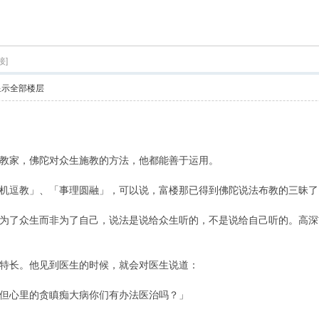
索
接]
显示全部楼层
家，佛陀对众生施教的方法，他都能善于运用。
逗教」、「事理圆融」，可以说，富楼那已得到佛陀说法布教的三昧了
了众生而非为了自己，说法是说给众生听的，不是说给自己听的。高深
长。他见到医生的时候，就会对医生说道：
心里的贪瞋痴大病你们有办法医治吗？」