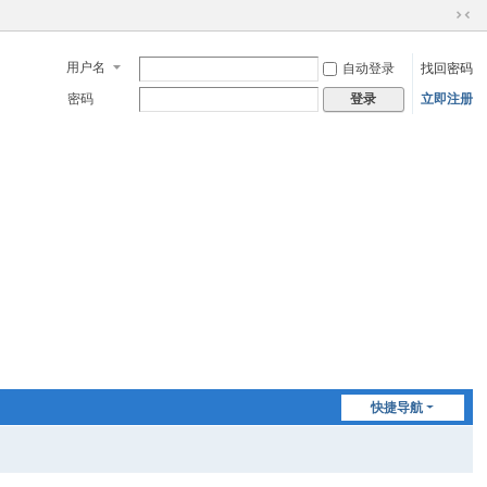
切
换
用户名
自动登录
找回密码
到
窄
密码
立即注册
登录
版
快捷导航