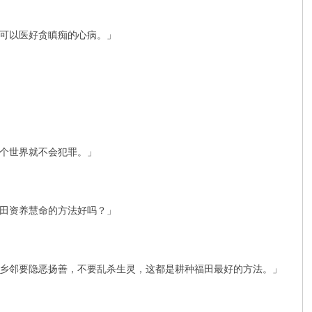
可以医好贪瞋痴的心病。」
个世界就不会犯罪。」
田资养慧命的方法好吗？」
乡邻要隐恶扬善，不要乱杀生灵，这都是耕种福田最好的方法。」