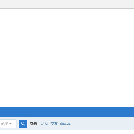
热搜:
活动
交友
discuz
帖子
搜