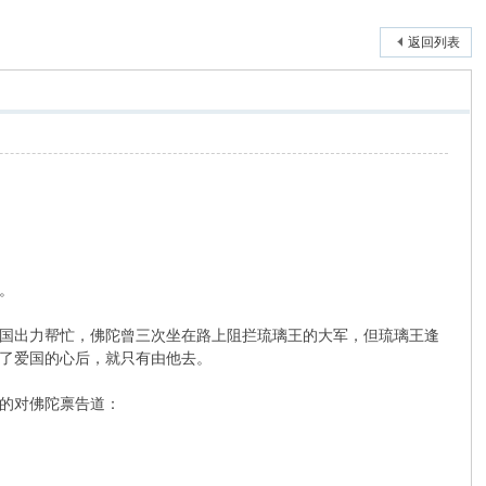
返回列表
。
国出力帮忙，佛陀曾三次坐在路上阻拦琉璃王的大军，但琉璃王逢
了爱国的心后，就只有由他去。
的对佛陀禀告道：