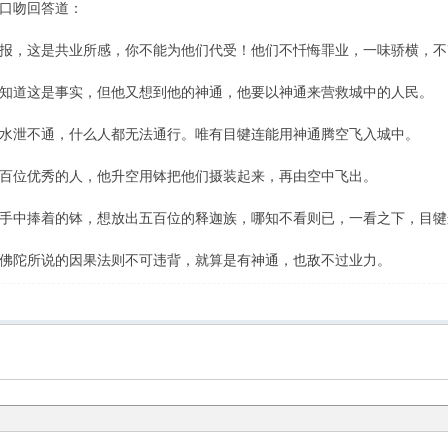
口吻回答道：
，这是共业所感，你不能为他们代受！他们不忏悔罪业，一味骄横，不
道这是事实，但他又想到他的神通，他要以神通来营救城中的人民。
泄不通，什么人都无法通行。唯有目犍连能用神通腾空飞入城中。
位优秀的人，他升空用钵把他们摄装起来，再由空中飞出。
中捧着的钵，想放出五百位的释迦族，哪知不看则已，一看之下，目犍
陀所说的因果法则不可违背，就算是有神通，也敌不过业力。