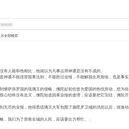
索
复制链接]
显示全部楼层
有人能和他相比，他就以为凡事运用神通是没有不成的。
神通不能违背因果法则，不能胜过业报，不能解脱生死烦恼，也是事实
憍萨弥罗国的琉璃王的侵略，佛陀起初也曾为爱国的热忱所动，想为祖
恨心绐终没有息灭，佛陀知道因果业报的道理，应该要把它完结，佛陀尽
无尽的业报，他得悉琉璃王大军包围了迦毘罗卫城的消息以后，很激动
，我们为了营救全城的人民，应该要出力帮忙。」