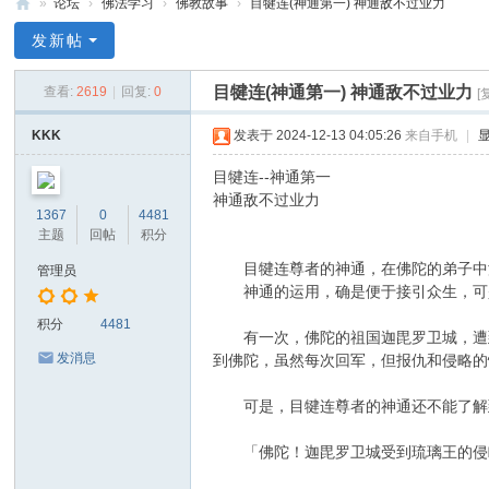
»
论坛
›
佛法学习
›
佛教故事
›
目犍连(神通第一) 神通敌不过业力
禅
发新帖
净
目犍连(神通第一) 神通敌不过业力
查看:
2619
|
回复:
0
[
中
心
KKK
发表于 2024-12-13 04:05:26
来自手机
|
目犍连--神通第一
神通敌不过业力
1367
0
4481
主题
回帖
积分
目犍连尊者的神通，在佛陀的弟子中没
管理员
神通的运用，确是便于接引众生，可是
积分
4481
有一次，佛陀的祖国迦毘罗卫城，遭到
发消息
到佛陀，虽然每次回军，但报仇和侵略的
可是，目犍连尊者的神通还不能了解到
「佛陀！迦毘罗卫城受到琉璃王的侵略