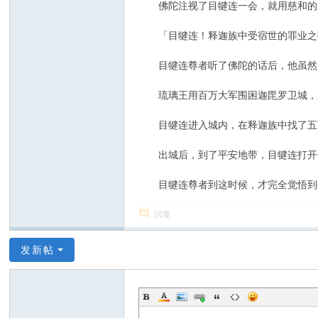
佛陀注视了目犍连一会，就用慈和的
「目犍连！释迦族中受宿世的罪业之报
目犍连尊者听了佛陀的话后，他虽然知
琉璃王用百万大军围困迦毘罗卫城，水
目犍连进入城内，在释迦族中找了五百
出城后，到了平安地带，目犍连打开手
目犍连尊者到这时候，才完全觉悟到佛
回复
发新帖