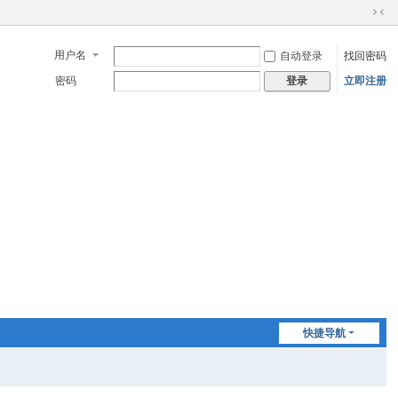
切
换
用户名
自动登录
找回密码
到
窄
密码
立即注册
登录
版
快捷导航