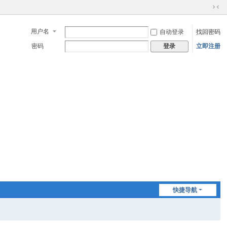
切
换
用户名
自动登录
找回密码
到
窄
密码
立即注册
登录
版
快捷导航