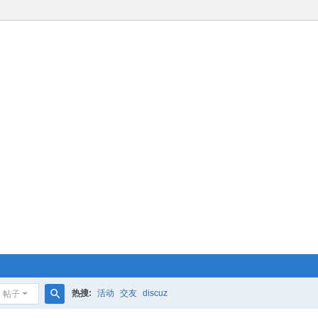
热搜:
活动
交友
discuz
帖子
搜