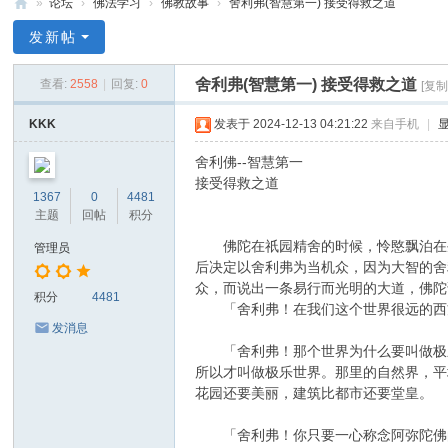
»
论坛
›
佛法学习
›
佛教故事
›
舍利弗(智慧第一) 接受得救之道
禅
发新帖
净
舍利弗(智慧第一) 接受得救之道
查看:
2558
|
回复:
0
[复
中
心
KKK
发表于 2024-12-13 04:21:22
来自手机
|
舍利佛--智慧第一
接受得救之道
1367
0
4481
主题
回帖
积分
佛陀在祇园精舍的时候，怜愍飘泊在生
管理员
后决定以舍利弗为当机众，因为大智的舍
众，而说出一条易行而光明的大道，佛陀
积分
4481
「舍利弗！在我们这个世界很远的西方
发消息
「舍利弗！那个世界为什么要叫做极乐
所以才叫做极乐世界。那里的自然界，平
花园还要美丽，建筑比都市还要堂皇。
「舍利弗！你只要一心称念阿弥陀佛的