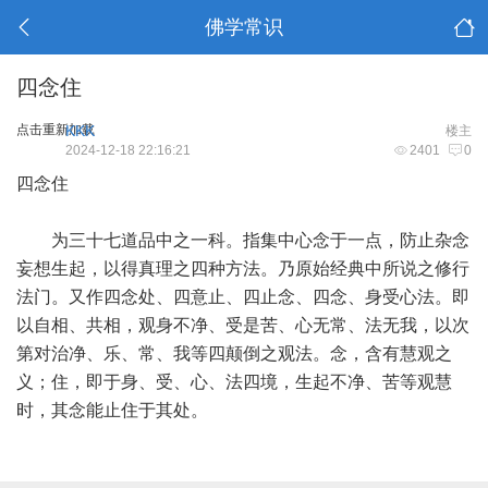
佛学常识
四念住
点击重新加载
KKK
楼主
2024-12-18 22:16:21
2401
0
四念住
为三十七道品中之一科。指集中心念于一点，防止杂念
妄想生起，以得真理之四种方法。乃原始经典中所说之修行
法门。又作四念处、四意止、四止念、四念、身受心法。即
以自相、共相，观身不净、受是苦、心无常、法无我，以次
第对治净、乐、常、我等四颠倒之观法。念，含有慧观之
义；住，即于身、受、心、法四境，生起不净、苦等观慧
时，其念能止住于其处。