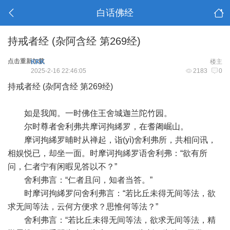
白话佛经
持戒者经 (杂阿含经 第269经)
点击重新加载
KKK
楼主
2025-2-16 22:46:05
2183
0
持戒者经 (杂阿含经 第269经)
如是我闻。一时佛住王舍城迦兰陀竹园。
尔时尊者舍利弗共摩诃拘絺罗，在耆阇崛山。
摩诃拘絺罗晡时从禅起，诣(yì)舍利弗所，共相问讯，
相娱悦已，却坐一面。时摩诃拘絺罗语舍利弗：“欲有所
问，仁者宁有闲暇见答以不？”
舍利弗言：“仁者且问，知者当答。”
时摩诃拘絺罗问舍利弗言：“若比丘未得无间等法，欲
求无间等法，云何方便求？思惟何等法？”
舍利弗言：“若比丘未得无间等法，欲求无间等法，精