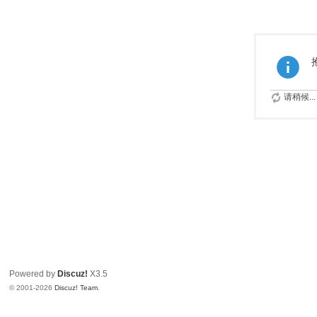
请稍候...
Powered by
Discuz!
X3.5
© 2001-2026
Discuz! Team
.