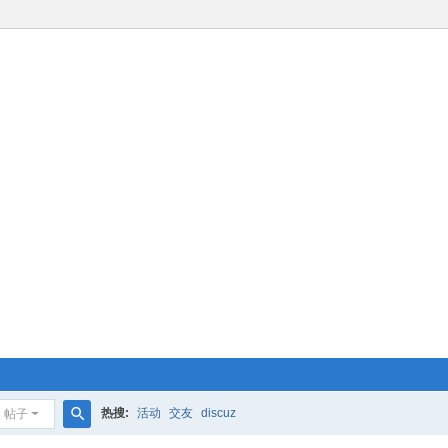
热搜:
活动
交友
discuz
帖子
搜