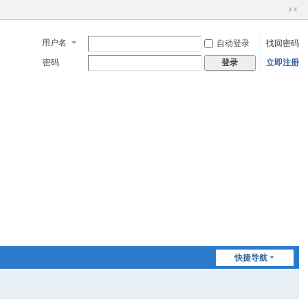
切
换
用户名
自动登录
找回密码
到
窄
密码
立即注册
登录
版
快捷导航