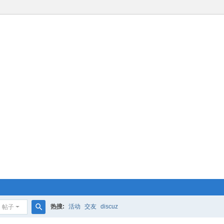
热搜:
活动
交友
discuz
帖子
搜