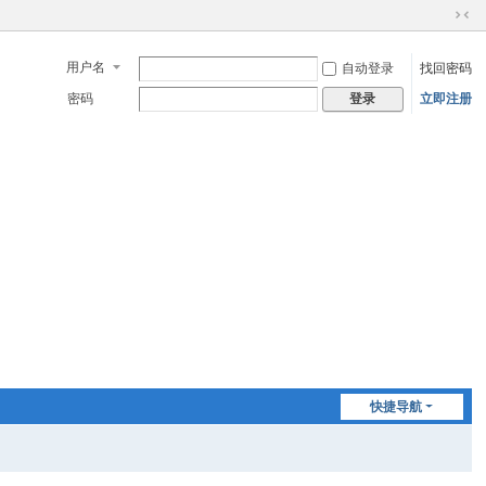
切
换
用户名
自动登录
找回密码
到
窄
密码
立即注册
登录
版
快捷导航