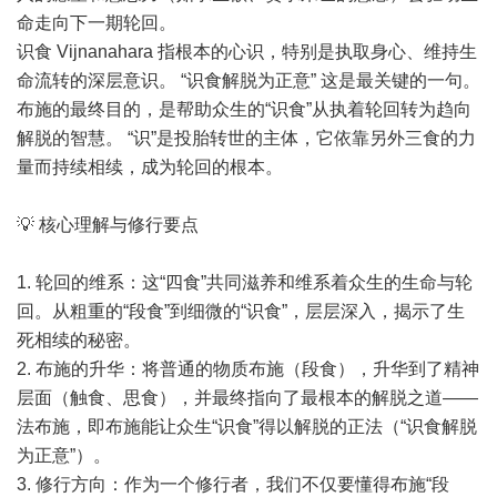
命走向下一期轮回。
识食 Vijnanahara 指根本的心识，特别是执取身心、维持生
命流转的深层意识。 “识食解脱为正意” 这是最关键的一句。
布施的最终目的，是帮助众生的“识食”从执着轮回转为趋向
解脱的智慧。 “识”是投胎转世的主体，它依靠另外三食的力
量而持续相续，成为轮回的根本。
💡 核心理解与修行要点
1. 轮回的维系：这“四食”共同滋养和维系着众生的生命与轮
回。从粗重的“段食”到细微的“识食”，层层深入，揭示了生
死相续的秘密。
2. 布施的升华：将普通的物质布施（段食），升华到了精神
层面（触食、思食），并最终指向了最根本的解脱之道——
法布施，即布施能让众生“识食”得以解脱的正法（“识食解脱
为正意”）。
3. 修行方向：作为一个修行者，我们不仅要懂得布施“段