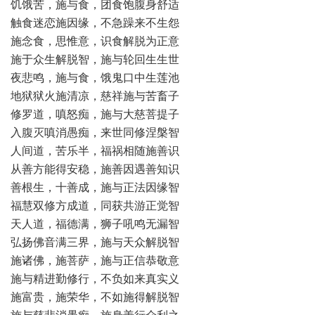
饥饿苦，施与食，团食饱腹身舒适
触食迷恋施因缘，不急躁来不生怨
施念食，思惟意，识食解脱为正意
施于众生解脱智，施与轮回生生世
夜悲鸣，施与食，饿鬼口中生莲池
地狱狱火施清凉，慈祥施与苦畜子
修罗道，嗔怒痴，施与大慈菩提子
入腹灭嗔消愚痴，来世同修涅槃智
人间道，苦乐半，福祸相随施善识
从善方能得安稳，施善因遇善知识
善根生，十善成，施与正法因缘智
福慧双修方成道，同获共游正觉智
天人道，福德满，狮子吼鸣无漏智
弘扬佛音满三界，施与天众解脱智
施诸佛，施菩萨，施与正信恭敬意
施与精进勤修行，不负如来真实义
施富贵，施荣华，不如施得解脱智