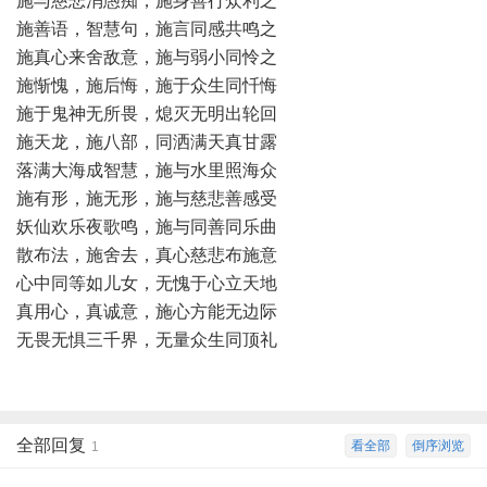
施与慈悲消愚痴，施身善行众利之
施善语，智慧句，施言同感共鸣之
施真心来舍敌意，施与弱小同怜之
施惭愧，施后悔，施于众生同忏悔
施于鬼神无所畏，熄灭无明出轮回
施天龙，施八部，同洒满天真甘露
落满大海成智慧，施与水里照海众
施有形，施无形，施与慈悲善感受
妖仙欢乐夜歌鸣，施与同善同乐曲
散布法，施舍去，真心慈悲布施意
心中同等如儿女，无愧于心立天地
真用心，真诚意，施心方能无边际
无畏无惧三千界，无量众生同顶礼
全部回复
看全部
倒序浏览
1