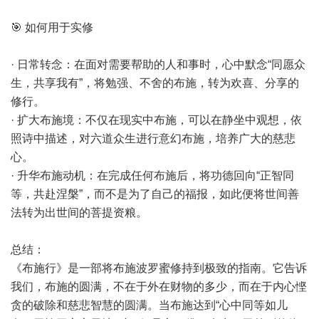
🎯 如何用于实修
· 日常转念：在面对需要帮助的人和事时，心中默念“同愿众
生，共享我有”，将勉强、不舍的布施，转为欢喜、分享的
修行。
· 扩大布施境：不仅在现实中布施，可以在静坐中观想，依
照诗中描述，对六道众生进行意幻布施，培养广大的慈悲
心。
· 升华布施动机：在完成任何布施后，将功德回向“正智同
等，共赴涅槃”，而不是为了自己的福报，如此便将世间善
法转为出世间的菩提资粮。
总结：
《布施行》是一部将布施波罗蜜修持到极致的指南。它告诉
我们，布施的圆满，不在于外在财物的多少，而在于内心悭
贪的破除和慈悲智慧的圆满。当布施达到“心中同等如儿