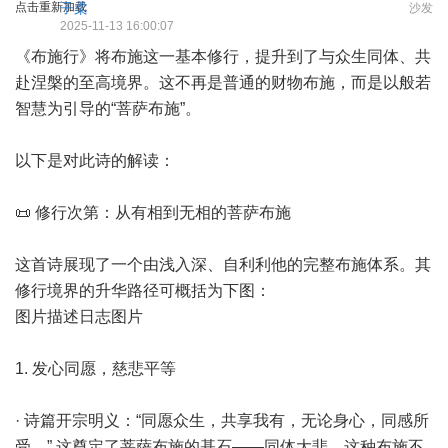
点击重新加载
子柔
沙发
2025-11-13 16:00:07
《布施行》将布施这一基本修行，提升到了与众生同体、共
赴涅槃的至高境界。这不再是普通的财物布施，而是以般若
智慧为引导的“菩萨布施”。
以下是对此诗的解读：
📜 修行次第：从有相到无相的菩萨布施
这首诗展现了一个由浅入深、自利利他的完整布施体系。其
修行境界的升华路径可概括为下图：
图片描述日志图片
1. 发心同愿，慈悲平等
· 诗篇开宗明义：“同愿众生，共享我有，无论身心，同感所
受。” 这奠定了菩萨布施的基石——同体大悲。这种布施不