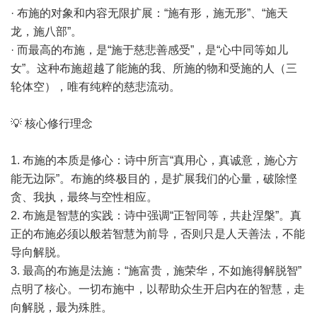
· 布施的对象和内容无限扩展：“施有形，施无形”、“施天
龙，施八部”。
· 而最高的布施，是“施于慈悲善感受”，是“心中同等如儿
女”。这种布施超越了能施的我、所施的物和受施的人（三
轮体空），唯有纯粹的慈悲流动。
💡 核心修行理念
1. 布施的本质是修心：诗中所言“真用心，真诚意，施心方
能无边际”。布施的终极目的，是扩展我们的心量，破除悭
贪、我执，最终与空性相应。
2. 布施是智慧的实践：诗中强调“正智同等，共赴涅槃”。真
正的布施必须以般若智慧为前导，否则只是人天善法，不能
导向解脱。
3. 最高的布施是法施：“施富贵，施荣华，不如施得解脱智”
点明了核心。一切布施中，以帮助众生开启内在的智慧，走
向解脱，最为殊胜。