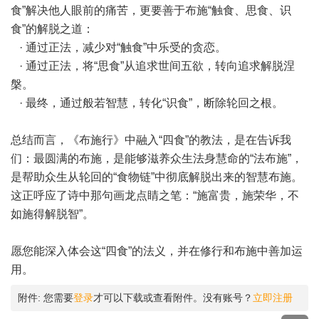
食”解决他人眼前的痛苦，更要善于布施“触食、思食、识
食”的解脱之道：
· 通过正法，减少对“触食”中乐受的贪恋。
· 通过正法，将“思食”从追求世间五欲，转向追求解脱涅
槃。
· 最终，通过般若智慧，转化“识食”，断除轮回之根。
总结而言，《布施行》中融入“四食”的教法，是在告诉我
们：最圆满的布施，是能够滋养众生法身慧命的“法布施”，
是帮助众生从轮回的“食物链”中彻底解脱出来的智慧布施。
这正呼应了诗中那句画龙点睛之笔：“施富贵，施荣华，不
如施得解脱智”。
愿您能深入体会这“四食”的法义，并在修行和布施中善加运
用。
附件:
您需要
登录
才可以下载或查看附件。没有账号？
立即注册