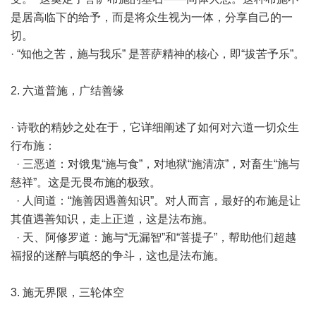
是居高临下的给予，而是将众生视为一体，分享自己的一
切。
· “知他之苦，施与我乐” 是菩萨精神的核心，即“拔苦予乐”。
2. 六道普施，广结善缘
· 诗歌的精妙之处在于，它详细阐述了如何对六道一切众生
行布施：
· 三恶道：对饿鬼“施与食”，对地狱“施清凉”，对畜生“施与
慈祥”。这是无畏布施的极致。
· 人间道：“施善因遇善知识”。对人而言，最好的布施是让
其值遇善知识，走上正道，这是法布施。
· 天、阿修罗道：施与“无漏智”和“菩提子”，帮助他们超越
福报的迷醉与嗔怒的争斗，这也是法布施。
3. 施无界限，三轮体空