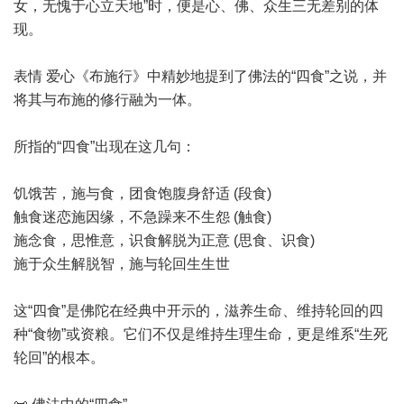
女，无愧于心立天地”时，便是心、佛、众生三无差别的体
现。
表情 爱心《布施行》中精妙地提到了佛法的“四食”之说，并
将其与布施的修行融为一体。
所指的“四食”出现在这几句：
饥饿苦，施与食，团食饱腹身舒适 (段食)
触食迷恋施因缘，不急躁来不生怨 (触食)
施念食，思惟意，识食解脱为正意 (思食、识食)
施于众生解脱智，施与轮回生生世
这“四食”是佛陀在经典中开示的，滋养生命、维持轮回的四
种“食物”或资粮。它们不仅是维持生理生命，更是维系“生死
轮回”的根本。