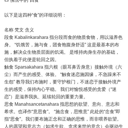
📜 佛法中的“四食”
以下是这四种“食”的详细说明：
名称 梵文 含义
段食 Kabalinkarahara 指分段而食的物质食物，用以滋养色
身。 “饥饿苦，施与食，团食饱腹身舒适” 这是最基本的布
施，解决众生物质层面的饥渴。 是维持肉身生存的基础，
但执着于此便是轮回之因。
触食 Sparsakahara 指六根（眼耳鼻舌身意）接触外境（六
尘）而产生的感受、体验。 “触食迷恋施因缘，不急躁来不
生怨” 教导我们布施时，要守护根门，不迷恋于接触外境产
生的感受，保持内心平稳。 我们对愉悦感受的贪爱（“迷
恋”）是滋养我执、延续轮回的重要力量。
思食 Manahsancetanahara 指思想的欲望、意向、意志和
希求。也译作“意思食”。 “施念食，思惟意” 此处的“念食”即
指“思食”。我们要布施正念和正确的思惟，而非喂养欲望。
人的愿望和意志力（如求生欲、贪求来世的意念）会驱动生