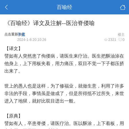
百喻经
《百喻经》译文及注解--医治脊偻喻
点击重新加载
子柔
楼主
2024-1-8 20:10:26
2321
0
【译文】
譬如有人突然患了佝偻病，请医生来疗治。医生把酥油涂在
他身上，上下用板夹着，用力痛压，双目不觉一下子都压挤
出来了。
世上的愚人也是这样，为了修福业，就做生意，利用了许多
非法的手段，事情虽是做成了，但是所得抵不过所失，来世
进入了地狱，就好比双目迸出一般。
【原典】
譬如有人，卒患脊偻，请医疗治。医以酥涂，上下着板，用