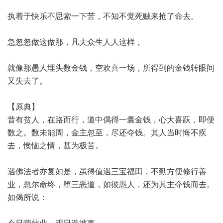
执着于快乐不思索一下苦，不知不觉死贼来抢了命去。
急怱怱做这做那，凡夫众生人人这样，
就像那愚人埋头数金钱，空欢喜一场，所得到的金钱转眼间
又失去了。
【原典】
昔有贫人，在路而行，道中偶得一囊金钱，心大喜跃，即便
数之。数未能周，金主忽至，尽还夺钱。其人当时悔不疾
去，懊恼之情，甚为极苦。
遇佛法者亦复如是，虽得值遇三宝福田，不勤方便修行善
业，忽尔命终，堕三恶道，如彼愚人，还为其主夺钱而去。
如偈所说：