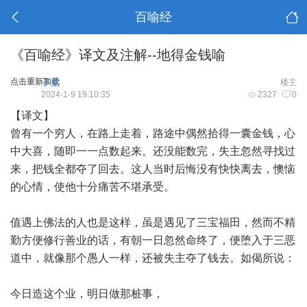
百喻经
《百喻经》译文及注解--地得金钱喻
点击重新加载
子柔
楼主
2024-1-9 19:10:35
2327
0
【译文】
曾有一个穷人，在路上走着，路途中偶然拾得一囊金钱，心
中大喜，随即一一点数起来。还没能数完，失主忽然寻找过
来，把钱全都夺了回去。这人当时后悔没有快快离去，懊恼
的心情，使他十分痛苦不堪承受。
值遇上佛法的人也是这样，虽是遇见了三宝福田，然而不精
勤方便修行善业的话，有朝一日忽然命终了，便堕入于三恶
道中，就像那个愚人一样，还被失主夺了钱去。如偈所说：
今日造这个业，明日做那桩事，