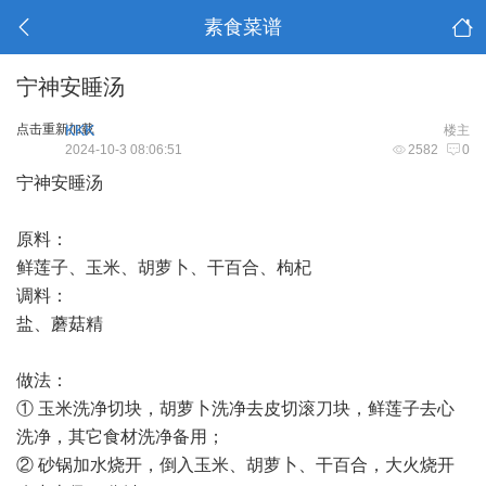
素食菜谱
宁神安睡汤
点击重新加载
KKK
楼主
2024-10-3 08:06:51
2582
0
宁神安睡汤
原料：
鲜莲子、玉米、胡萝卜、干百合、枸杞
调料：
盐、蘑菇精
做法：
① 玉米洗净切块，胡萝卜洗净去皮切滚刀块，鲜莲子去心
洗净，其它食材洗净备用；
② 砂锅加水烧开，倒入玉米、胡萝卜、干百合，大火烧开