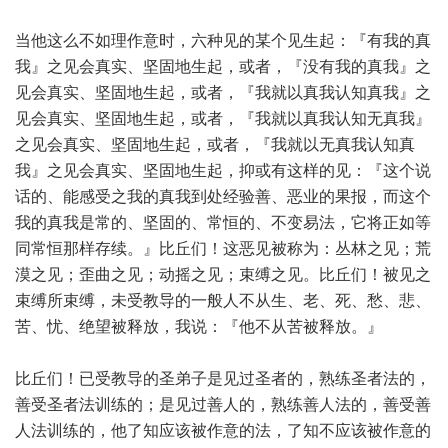
当他这么不如理作意时，六种见的某个见生起：『有我的真
我』之见会真实、坚固地生起，或者，『没有我的真我』之
见会真实、坚固地生起，或者，『我就以真我认知真我』之
见会真实、坚固地生起，或者，『我就以真我认知无真我』
之见会真实、坚固地生起，或者，『我就以无真我认知真
我』之见会真实、坚固地生起，抑或有这样的见：『这个说
话的、能感受之我的真我到处经验善、恶业的果报，而这个
我的真我是常的、坚固的、常恒的、不变易法，它将正如等
同常恒那样存续。』比丘们！这恶见被称为：丛林之见；荒
漠之见；歪曲之见；动摇之见；束缚之见。比丘们！被见之
束缚所束缚，未受教导的一般人不从生、老、死、愁、悲、
苦、忧、绝望被释放，我说：『他不从苦被释放。』
比丘们！已受教导的圣弟子是见过圣者的，熟练圣者法的，
善受圣者法训练的；是见过善人的，熟练善人法的，善受善
人法训练的，他了知应该被作意的法，了知不应该被作意的