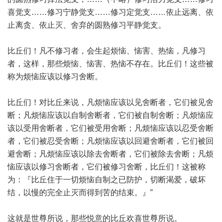
喜觉支……修习宁静觉支……修习定觉支……依止远离、依
止离贪、依止灭、舍弃的圆熟修习平静觉支。
比丘们！凡不修习者，会生起烦恼、恼害、热恼，凡修习
者，这样，那些烦恼、恼害、热恼不存在。比丘们！这些被
称为烦恼应该以修习舍断。
比丘们！对比丘来说，凡烦恼应该以见舍断者，它们被见舍
断；凡烦恼应该以自制舍断者，它们被自制舍断；凡烦恼应
该以受用舍断者，它们被受用舍断；凡烦恼应该以忍受舍断
者，它们被忍受舍断；凡烦恼应该以回避舍断者，它们被回
避舍断；凡烦恼应该以除去舍断者，它们被除去舍断；凡烦
恼应该以修习舍断者，它们被修习舍断，比丘们！这被称
为：『比丘住于一切烦恼自制之已防护，切断渴爱，破坏
结，以慢的完全止灭而得到苦的结束。』”
这就是世尊所说，那些悦意的比丘欢喜世尊所说。