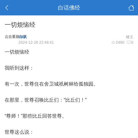
白话佛经
一切烦恼经
点击重新加载
KKK
楼主
2024-12-26 22:48:41
2480
0
一切烦恼经
我听到这样：
有一次，世尊住在舍卫城祇树林给孤独园。
在那里，世尊召唤比丘们：“比丘们！”
“尊师！”那些比丘回答世尊。
世尊这么说：