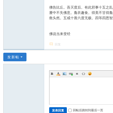
佛告比丘。吾灭度后。有此邪事十五之乱
屡中不失佛意。麁衣趣食。得美不甘得麁
救头然。五戒十善六度无极。四等四恩智
佛说当来变经
回复
发新帖
回帖后跳转到最后一页
发表回复