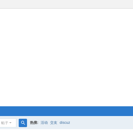
热搜:
活动
交友
discuz
帖子
搜