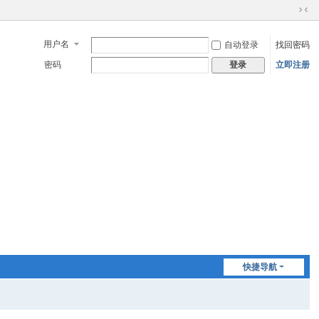
切
换
用户名
自动登录
找回密码
到
窄
密码
立即注册
登录
版
快捷导航