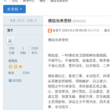
»
论坛
›
禅净中心
›
佛经
›
佛说当来变经
禅
发新帖
净
佛说当来变经
查看:
2212
|
回复:
0
[复制链接]
中
心
宽子
发表于 2025-8-2 05:08:39
来自手机
|
显
佛说当来变经
228
1
1526
主题
回帖
积分
闻如是。一时佛在舍卫国祇树给孤独园。
不能守心。不修智慧。放逸其意。唯求善
管理员
子放心恣意。贾作治生。以共相活。二伴
积分
1526
佛告诸比丘。复有三事。令法毁灭。何谓
发消息
从其教反怀瞋恨。谓相嫉妒。识义者少。
愦闹之中行来谈言。求好袈裟五色之服。
心。使清变浊。身行荒乱。正法废迟。是
虚之慧。智度无极。善权方便。空无相愿
士意用妙快。深达之士不用为佳。四天龙
事。令法毁灭 。