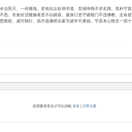
令法毁灭。一何痛哉。若有比丘欲谛学道。弃捐绮饰不求名闻。质朴守真
不恶。衣食好丑随施者意不以瞋喜。摄身口意守诸根门不违佛教。念命甚
慧善权。咸可精行。虽不值佛世出家为道学不唐捐。平其本心愍念一切十
您需要登录后才可以回帖
登录
|
立即注册