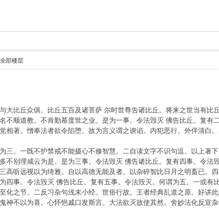
索
示全部楼层
与大比丘众俱。比丘五百及诸菩萨 尔时世尊告诸比丘。将来之世当有比
名不顺道教。不肯勤慕度世之业。是为一事。令法毁灭 佛告比丘。复有
党相著。憎奉法者欲令陷堕。故为言义谓之谀谄。内犯恶行。外佯清白。
为三。一既不护禁戒不能摄心不修智慧。二自读文字不识句逗。以上著下
多不别理咸云为是。是为三事。令法毁灭 佛告诸比丘。复有四事。令法
三高听远视以为绮雅。自以高德无能及者。以杂碎智比日月之明畜已。四
为四事。令法毁灭 佛告比丘。复有五事。令法毁灭。何谓为五。一或有
至化之节。二反习杂句浅末小经。世俗行故。王者经典乱道之原。好讲此
鬼神不以为喜。心怀悒戚口发斯言。大法欲灭故使其然。舍妙法化反宣杂