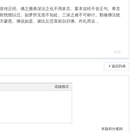
宣传正经。佛之雅典深法之化不用多言。案本说经不舍正句。希言
矩恍惚以过。如梦所见觉不知处。三涂之难不可称计。勤修佛法犹
方蒙恩。佛说如是。诸比丘悲喜前自归佛。作礼而去 。
举报
返回列表
高级模式
本版积分规则