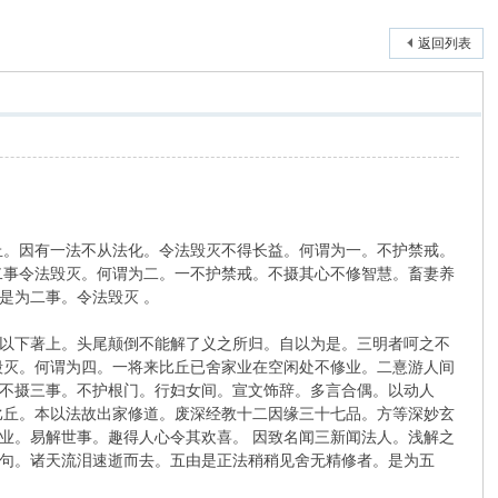
返回列表
丘。因有一法不从法化。令法毁灭不得长益。何谓为一。不护禁戒。
二事令法毁灭。何谓为二。一不护禁戒。不摄其心不修智慧。畜妻养
是为二事。令法毁灭 。
以下著上。头尾颠倒不能解了义之所归。自以为是。三明者呵之不
毁灭。何谓为四。一将来比丘已舍家业在空闲处不修业。二憙游人间
不摄三事。不护根门。行妇女间。宣文饰辞。多言合偶。以动人
比丘。本以法故出家修道。废深经教十二因缘三十七品。方等深妙玄
业。易解世事。趣得人心令其欢喜。 因致名闻三新闻法人。浅解之
句。诸天流泪速逝而去。五由是正法稍稍见舍无精修者。是为五