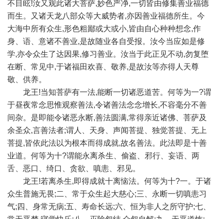
不目眩!汝又观此诸大菩萨,妙色严净,一切皆由修集善业福德
而生。又诸天龙八部众等大威势者,亦因善业福德所生。今
大海中所有众生,形色粗鄙或大或小,皆由自心种种想念,作
身、语、意诸不善业,是故随业各自受报。汝今当应如是修
学,亦令众生了达因果,修习善业。汝当于此正见不动,勿复堕
在断、常见中,于诸福田欢喜、敬养,是故汝等亦得人天尊
敬、供养。
龙王!当知菩萨有一法,能断一切诸恶道苦。何等为一?谓
于昼夜常念思惟观察善法,令诸善法念念增长,不容毫分不善
间杂。是即能令诸恶永断,善法圆满,常得亲近诸佛、菩萨及
余圣众,言善法者;谓人、天身、声闻菩提、独觉菩提、无上
菩提,皆依此法以为根本而得成就,故名善法。此法即是十善
业道。何等为十?谓能永离杀生、偷盗、邪行、妄语、两
舌、恶口、绮口、贪欲、嗔恚、邪见。
龙王!若离杀生,即得成就十离恼法。何等为十?一。于诸
众生普施无畏;二、常于众生起大慈心;三、永断一切嗔恚习
气;四、身常无病;五、寿命长远;六、恒为非人之所守护;七、