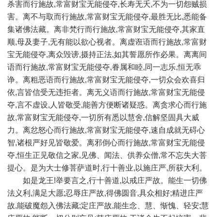
杀害而行施故,常富财宝无能侵夺,长寿无夭,不为一切怨贼损
害。离不与取而行施故,常富财宝无能侵夺,最胜无比,悉能备
集诸佛法藏。离非梵行而行施故,常富财宝无能侵夺,其家直
顺,母及妻子,无有能以欲心视者。离虚诳语而行施故,常富财
宝无能侵夺,离众毁谤,摄持正法,如其誓愿所作必果。离离间
语而行施故,常富财宝无能侵夺,眷属和睦,同一志乐,恒无乖
诤。离粗恶语而行施故,常富财宝无能侵夺,一切众会欢喜归
依,言皆信受无违拒者。离无义语而行施故,常富财宝无能侵
夺,言不虚设,人皆敬受,能善方便断诸疑惑。离贪求心而行施
故,常富财宝无能侵夺,一切所有悉以慧舍,信解坚固具大威
力。离忿怒心而行施故,常富财宝无能侵夺,速自成就无碍心
智,诸根严好见皆敬爱。离邪倒心而行施故,常富财宝无能侵
夺,恒生正见敬信之家,见佛、闻法、供养众僧,常不忘失大菩
提心。是为大士修菩萨道时,行十善业,以施庄严,所获大利。
如是龙王!举要言之,行十善道,以戒庄严故。能生一切佛
法义利,满足大愿;忍辱庄严故,得佛圆音,具众相好;精进庄严
故,能破魔怨入佛法藏;定庄严故,能生念、慧、惭愧、轻安;慧