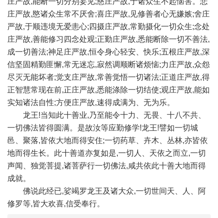
庄严故,能断一切分别妄见;慈庄严故,于诸众生不起恼害。悲
庄严故,愍诸众生常不厌舍;喜庄严故,见修善者心无嫌嫉;舍庄
严故,于顺违境无爱恚心;四摄庄严故,常勤摄化一切众生;念处
庄严故,善能修习四念处观;正勤庄严故,悉能断除一切不善法,
成一切善法;神足庄严故,恒令身心轻安、快乐;五根庄严故,深
信坚固精勤匪懈,常无迷忘,寂然调顺断诸烦恼;力庄严故,众怨
尽灭无能坏者;觉支庄严故,常善觉悟一切诸法;正道庄严故,得
正智慧常现在前,正庄严故,悉能涤除一切结使;观庄严故,能如
实知诸法自性;方便庄严故,速得成满为、无为乐。
龙王!当知此十善业,乃至能令十力、无畏、十八不共、
一切佛法皆得圆满。是故汝等应勤修学!龙王!譬如一切城
邑、聚落,皆依大地而得安住;一切药草、卉木、丛林,亦皆依
地而得生长。此十善道亦复如是,一切人、天依之而立,一切
声闻、独觉菩提,诸菩萨行一切佛法,咸共依此十善大地而得
成就。
佛说此经已,娑竭罗龙王及诸大众,一切世间天、人、阿
修罗等,皆大欢喜,信受奉行。