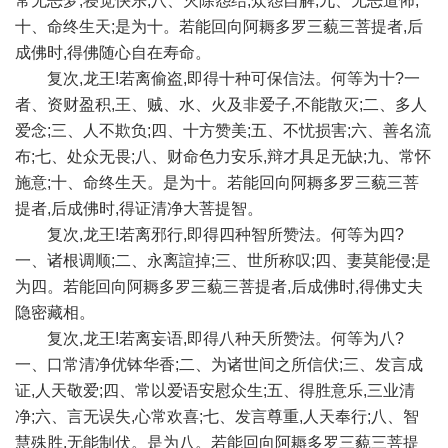
常无恶梦,寝觉快乐;八、灭除怨结,众怨自解;九、无恶道怖;
十、命终生天;是为十。若能回向阿耨多罗三藐三菩提者,后
成佛时,得佛随心自在寿命。
复次,龙王!若离偷盗,即得十种可保信法。何等为十?一
者、资财盈积,王、贼、水、火及非爱子,不能散灭;二、多人
爱念;三、人不欺负;四、十方赞美;五、不忧损害;六、善名流
布;七、处众无畏;八、财命色力安乐,辩才具足无缺;九、常怀
施意;十、命终生天。是为十。若能回向阿耨多罗三藐三菩
提者,后成佛时,得证清净大菩提智。
复次,龙王!若离邪行,即得四种智所赞法。何等为四?
一、诸根调顺;二、永离諠掉;三、世所称叹;四、妻莫能侵;是
为四。若能回向阿耨多罗三藐三菩提者,后成佛时,得佛丈夫
隐密藏相。
复次,龙王!若离妄语,即得八种天所赞法。何等为八?
一、口常清净优钵华香;二、为诸世间之所信伏;三、发言成
证,人天敬爱;四、常以爱语安慰众生;五、得胜意乐,三业清
净;六、言无误失,心常欢喜;七、发言尊重,人天奉行;八、智
慧殊胜,无能制伏。是为八。若能回向阿耨多罗三藐三菩提