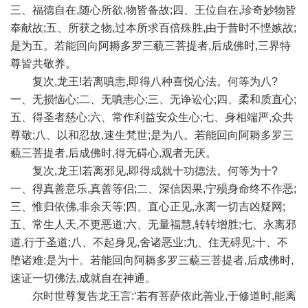
三、福德自在,随心所欲,物皆备故;四、王位自在,珍奇妙物皆
奉献故;五、所获之物,过本所求百倍殊胜,由于昔时不悭嫉故;
是为五。若能回向阿耨多罗三藐三菩提者,后成佛时,三界特
尊皆共敬养。
复次,龙王!若离嗔恚,即得八种喜悦心法。何等为八?
一、无损恼心;二、无嗔恚心;三、无诤讼心;四、柔和质直心;
五、得圣者慈心;六、常作利益安众生心;七、身相端严,众共
尊敬;八、以和忍故,速生梵世;是为八。若能回向阿耨多罗三
藐三菩提者,后成佛时,得无碍心,观者无厌。
复次,龙王!若离邪见,即得成就十功德法。何等为十?
一、得真善意乐,真善等侣;二、深信因果,宁殒身命终不作恶;
三、惟归依佛,非余天等;四、直心正见,永离一切吉凶疑网;
五、常生人天,不更恶道;六、无量福慧,转转增胜;七、永离邪
道,行于圣道;八、不起身见,舍诸恶业;九、住无碍见;十、不
堕诸难;是为十。若能回向阿耨多罗三藐三菩提者,后成佛时,
速证一切佛法,成就自在神通。
尔时世尊复告龙王言:‘若有菩萨依此善业,于修道时,能离