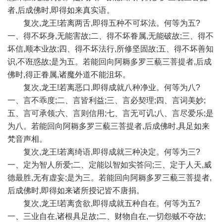
者,后成佛时,即得如来真实语。
复次,龙王!若离两舌,即得五种不可坏法。何等为五?
一、得不坏身,无能害故;二、得不坏眷属,无能破故;三、得不
坏信,顺本业故;四、得不坏法行,所修坚固故;五、得不坏善知
识,不诳惑故;是为五。若能回向阿耨多罗三藐三菩提者,后成
佛时,得正眷属,诸魔外道不能沮坏。
复次,龙王!若离恶口,即得成就八种净业。何等为八?
一、言不乖度;二、言皆利益;三、言必契理;四、言词美妙;
五、言可承领;六、言则信用;七、言无可讥;八、言尽爱乐;是
为八。若能回向阿耨多罗三藐三菩提者,后成佛时,具足如来
梵音声相。
复次,龙王!若离绮语,即得成就三种决定。何等为三?
一、定为智人所爱;二、定能以智如实答问;三、定于人天,威
德最胜,无有虚妄;是为三。若能回向阿耨多罗三藐三菩提者,
后成佛时,即得如来诸所授记皆不唐捐。
复次,龙王!若离贪欲,即得成就五种自在。何等为五?
一、三业自在,诸根具足故;二、财物自在,一切怨贼不夺故;