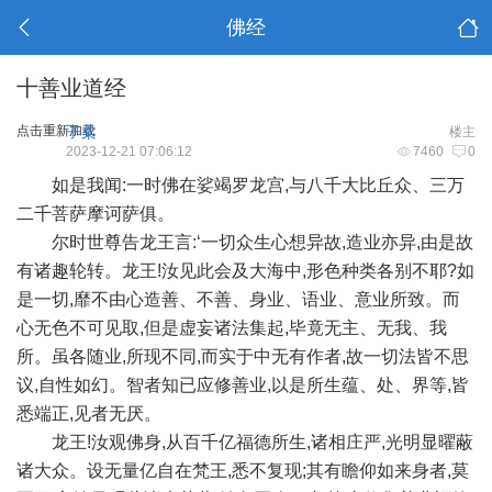
佛经
十善业道经
点击重新加载
子柔
楼主
2023-12-21 07:06:12
7460
0
如是我闻:一时佛在娑竭罗龙宫,与八千大比丘众、三万
二千菩萨摩诃萨俱。
尔时世尊告龙王言:‘一切众生心想异故,造业亦异,由是故
有诸趣轮转。龙王!汝见此会及大海中,形色种类各别不耶?如
是一切,靡不由心造善、不善、身业、语业、意业所致。而
心无色不可见取,但是虚妄诸法集起,毕竟无主、无我、我
所。虽各随业,所现不同,而实于中无有作者,故一切法皆不思
议,自性如幻。智者知已应修善业,以是所生蕴、处、界等,皆
悉端正,见者无厌。
龙王!汝观佛身,从百千亿福德所生,诸相庄严,光明显曜蔽
诸大众。设无量亿自在梵王,悉不复现;其有瞻仰如来身者,莫