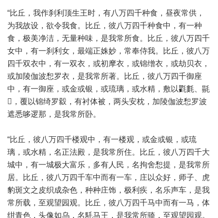
“比丘，我作刹利顶生王时，有八万四千种食，昼夜常供，
为我故设，欲令我食。比丘，彼八万四千种食中，有一种
食，极美净洁，无量种味，是我常所食。比丘，彼八万四千
女中，有一刹利女，最端正姝妙，常奉侍我。比丘，彼八万
四千双衣中，有一双衣，或初摩衣，或锦缯衣，或劫贝衣，
或加陵伽波惒罗衣，是我常所著。比丘，彼八万四千御座
中，有一御座，或金或银，或琉璃，或水精，敷以氍氀、毾
𣰆，覆以锦绮罗縠，有衬体被，两头安枕，加陵伽波惒罗波
遮悉哆逻那，是我常所卧。
“比丘，彼八万四千楼观中，有一楼观，或金或银，或琉
璃，或水精，名正法殿，是我常所住。比丘，彼八万四千大
城中，有一城极大富乐，多有人民，名拘舍惒提，是我常所
居。比丘，彼八万四千车中而有一车，庄以众好，师子、虎
豹斑文之皮织成杂色，种种庄饰，极利疾，名乐声车，是我
常所载，至观望园观。比丘，彼八万四千马中而有一马，体
绀青色，头像如乌，名䭷马王，是我常所骑，至观望园观。