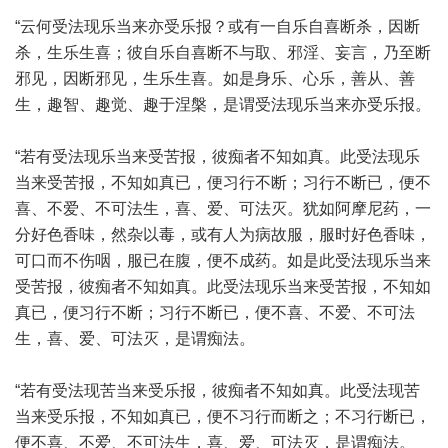
“云何受法现乐当来亦受乐报？或有一自乐自喜断杀，因断
杀，生乐生喜；彼自乐自喜断不与取、邪淫、妄言，乃至断
邪见，因断邪见，生乐生喜。如是身乐、心乐，善从、善
生，趣智、趣觉、趣于涅槃，是谓受法现乐当来亦受乐报。
“若有受法现乐当来受苦报，彼痴者不知如真。此受法现乐
当来受苦报，不知如真已，便习行不断；习行不断已，便不
喜、不爱、不可法生，喜、爱、可法灭。犹如阿摩尼药，一
分好色香味，然杂以毒，或有人为病故服，服时好色香味，
可口而不伤咽，服已在腹，便不成药。如是此受法现乐当来
受苦报，彼痴者不知如真。此受法现乐当来受苦报，不知如
真已，便习行不断；习行不断已，便不喜、不爱、不可法
生，喜、爱、可法灭，是谓痴法。
“若有受法现苦当来受乐报，彼痴者不知如真。此受法现苦
当来受乐报，不知如真已，便不习行而断之；不习行断已，
便不喜、不爱、不可法生，喜、爱、可法灭，是谓痴法。