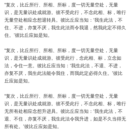
“复次，比丘所行、所相、所标，度一切无量空处，无量
识，是无量识处成就游。彼不受此行，不念此相、标，唯行
无量空处相应念想退转具。彼比丘应当知：‘我生此法，不
住、不进，亦复不厌，我生此法而令我退，然我此定不得久
住。’彼比丘应如是知。
“复次，比丘所行、所相、所标，度一切无量空处，无量
识，是无量识处成就游。彼受此行，念此相、标，立念如
法，令住一意。彼比丘应当知：‘我生此法，不退、不进，
亦复不厌，我生此法能令我住，而我此定必得久住。’彼比
丘应如是知。
“复次，比丘所行、所相、所标，度一切无量空处，无量
识，是无量识处成就游。彼不受此行，不念此相、标，唯行
无所有处相应念想升进具。彼比丘应当知：‘我生此法，不
退、不住，亦复不厌，我生此法令我升进，如是不久当得无
所有处。’彼比丘应如是知。