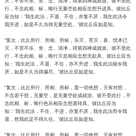
灭，不苦不乐、舍、念、清净，得第四禅成就游。彼不受此
行，不念此相、标，唯行无量空处相应念想升进具。彼比丘
应当知：‘我生此法，不退、不住，亦复不厌，我生此法令
我升进，如是不久当得无量空处。’彼比丘应如是知。
“复次，比丘所行、所相、所标，乐灭、苦灭，喜、忧本已
灭，不苦不乐、舍、念、清净，得第四禅成就游。彼不受此
行，不念此相、标，唯行灭息相应念想无欲具。彼比丘应当
知：‘我生此法，不退、不住，亦不升进，我生此法能令我
厌，如是不久当得漏尽。’彼比丘应如是知。
“复次，比丘所行、所相、所标，度一切色想，灭有对想，
不念若干想，无量空，是无量空处成就游。彼不受此行，不
念此相、标，唯行色乐相应念想退转具。彼比丘应当
知：‘我生此法，不住、不进，亦复不厌，我生此法而令我
退，然我此定不得久住。’彼比丘应如是知。
“复次，比丘所行、所相、所标，度一切色想，灭有对想，