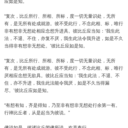
应如是知。
“复次，比丘所行、所相、所标，度一切无量识处，无所
有，是无所有处成就游。彼不受此行，不念此相、标，唯行
非有想非无想处相应念想升进具。彼比丘应当知：‘我生此
法，不退、不住，亦复不厌，我生此法令我升进，如是不久
当得非有想非无想处。’彼比丘应如是知。
“复次，比丘所行、所相、所标，度一切无量识处，无所
有，是无所有处成就游。彼不受此行，不念此相、标，唯行
厌相应念想无欲具。彼比丘应当知：‘我生此法，不退、不
住，亦不升进，我生此法能令我厌，如是不久当得漏
尽。’彼比丘应如是知。
“有想有知，齐是得知，乃至非有想非无想处行余第一有。
行禅比丘者，从是起当为彼说。”
佛说如是，彼诸比丘闻佛所说，欢喜奉行。