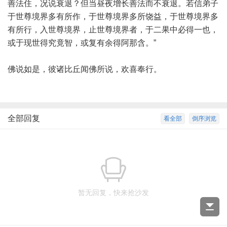
善法住，况说衰退？但当昼夜增长善法而不衰退。若信弟子
于世尊境界多有所作，于世尊境界多所饶益，于世尊境界多
有所行，入世尊境界，止世尊境界者，于二果中必得一也，
或于现世得究竟智，或复有余得阿那含。”
佛说如是，彼诸比丘闻佛所说，欢喜奉行。
全部回复
看全部
倒序浏览
暂无回复，快来抢沙发