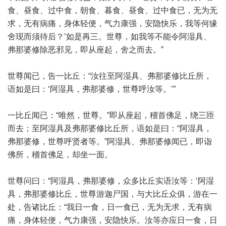
食、昼食、过中食，朝食、暮食、昼食、过中食已，无为无
求，无有病痛，身体轻便，气力康强，安隐快乐，我等何缘
舍现而须待后？’如是再三。世尊，如我等不能令阿湿具、
弗那婆修除恶邪见，即从座起，舍之而去。”
世尊闻已，告一比丘：“汝往至阿湿具、弗那婆修比丘所，
语如是曰：‘阿湿具，弗那婆修，世尊呼汝等。’”
一比丘闻已：“唯然，世尊。”即从座起，稽首佛足，绕三匝
而去；至阿湿具及弗那婆修比丘所，语如是曰：“阿湿具，
弗那婆修，世尊呼贤者等。”阿湿具、弗那婆修闻已，即诣
佛所，稽首佛足，却坐一面。
世尊问曰：“阿湿具，弗那婆修，众多比丘实语汝等：‘阿湿
具，弗那婆修比丘，世尊游迦尸国，与大比丘众俱，游在一
处，告诸比丘：“我日一食，日一食已，无为无求，无有病
痛，身体轻便，气力康强，安隐快乐。汝等亦应日一食，日