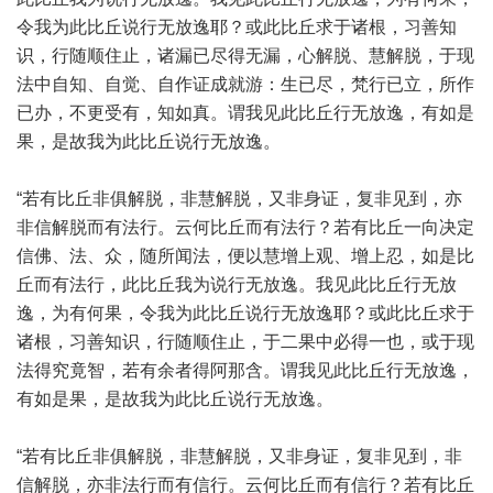
令我为此比丘说行无放逸耶？或此比丘求于诸根，习善知
识，行随顺住止，诸漏已尽得无漏，心解脱、慧解脱，于现
法中自知、自觉、自作证成就游：生已尽，梵行已立，所作
已办，不更受有，知如真。谓我见此比丘行无放逸，有如是
果，是故我为此比丘说行无放逸。
“若有比丘非俱解脱，非慧解脱，又非身证，复非见到，亦
非信解脱而有法行。云何比丘而有法行？若有比丘一向决定
信佛、法、众，随所闻法，便以慧增上观、增上忍，如是比
丘而有法行，此比丘我为说行无放逸。我见此比丘行无放
逸，为有何果，令我为此比丘说行无放逸耶？或此比丘求于
诸根，习善知识，行随顺住止，于二果中必得一也，或于现
法得究竟智，若有余者得阿那含。谓我见此比丘行无放逸，
有如是果，是故我为此比丘说行无放逸。
“若有比丘非俱解脱，非慧解脱，又非身证，复非见到，非
信解脱，亦非法行而有信行。云何比丘而有信行？若有比丘