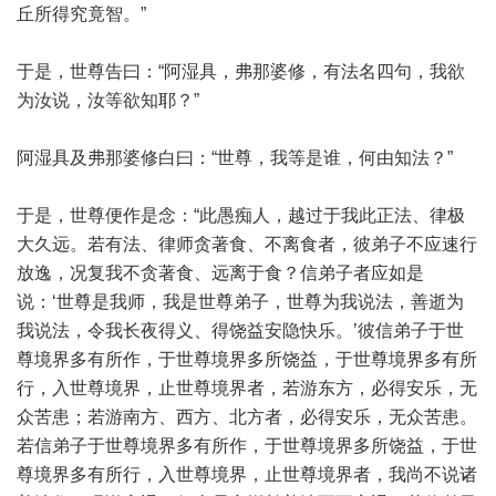
丘所得究竟智。”
于是，世尊告曰：“阿湿具，弗那婆修，有法名四句，我欲
为汝说，汝等欲知耶？”
阿湿具及弗那婆修白曰：“世尊，我等是谁，何由知法？”
于是，世尊便作是念：“此愚痴人，越过于我此正法、律极
大久远。若有法、律师贪著食、不离食者，彼弟子不应速行
放逸，况复我不贪著食、远离于食？信弟子者应如是
说：‘世尊是我师，我是世尊弟子，世尊为我说法，善逝为
我说法，令我长夜得义、得饶益安隐快乐。’彼信弟子于世
尊境界多有所作，于世尊境界多所饶益，于世尊境界多有所
行，入世尊境界，止世尊境界者，若游东方，必得安乐，无
众苦患；若游南方、西方、北方者，必得安乐，无众苦患。
若信弟子于世尊境界多有所作，于世尊境界多所饶益，于世
尊境界多有所行，入世尊境界，止世尊境界者，我尚不说诸