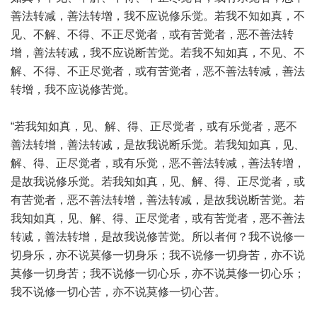
善法转减，善法转增，我不应说修乐觉。若我不知如真，不
见、不解、不得、不正尽觉者，或有苦觉者，恶不善法转
增，善法转减，我不应说断苦觉。若我不知如真，不见、不
解、不得、不正尽觉者，或有苦觉者，恶不善法转减，善法
转增，我不应说修苦觉。
“若我知如真，见、解、得、正尽觉者，或有乐觉者，恶不
善法转增，善法转减，是故我说断乐觉。若我知如真，见、
解、得、正尽觉者，或有乐觉，恶不善法转减，善法转增，
是故我说修乐觉。若我知如真，见、解、得、正尽觉者，或
有苦觉者，恶不善法转增，善法转减，是故我说断苦觉。若
我知如真，见、解、得、正尽觉者，或有苦觉者，恶不善法
转减，善法转增，是故我说修苦觉。所以者何？我不说修一
切身乐，亦不说莫修一切身乐；我不说修一切身苦，亦不说
莫修一切身苦；我不说修一切心乐，亦不说莫修一切心乐；
我不说修一切心苦，亦不说莫修一切心苦。