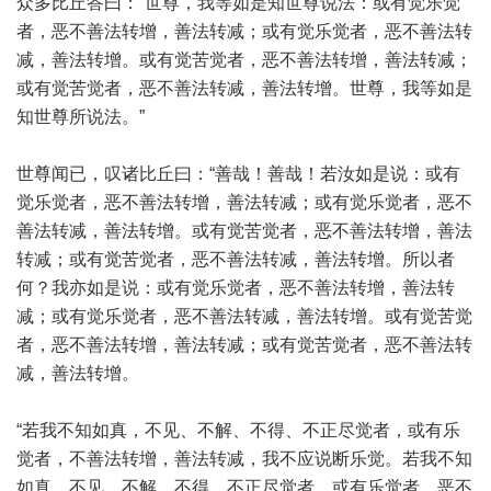
众多比丘答曰：“世尊，我等如是知世尊说法：或有觉乐觉
者，恶不善法转增，善法转减；或有觉乐觉者，恶不善法转
减，善法转增。或有觉苦觉者，恶不善法转增，善法转减；
或有觉苦觉者，恶不善法转减，善法转增。世尊，我等如是
知世尊所说法。”
世尊闻已，叹诸比丘曰：“善哉！善哉！若汝如是说：或有
觉乐觉者，恶不善法转增，善法转减；或有觉乐觉者，恶不
善法转减，善法转增。或有觉苦觉者，恶不善法转增，善法
转减；或有觉苦觉者，恶不善法转减，善法转增。所以者
何？我亦如是说：或有觉乐觉者，恶不善法转增，善法转
减；或有觉乐觉者，恶不善法转减，善法转增。或有觉苦觉
者，恶不善法转增，善法转减；或有觉苦觉者，恶不善法转
减，善法转增。
“若我不知如真，不见、不解、不得、不正尽觉者，或有乐
觉者，不善法转增，善法转减，我不应说断乐觉。若我不知
如真，不见、不解、不得、不正尽觉者，或有乐觉者，恶不