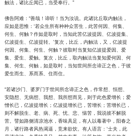
触法，诸比丘闻已，当受奉行。”
佛告阿难：“善哉！谛听！当为汝说。此诸比丘取内触法，
应如是思惟：‘若众生所有种种众苦生，此苦何因、何集、
何生、何触？作如是取时，当知此苦亿波提因、亿波提集、
亿波提生、亿波提转。’复次，比丘，内触法，又，亿波提
何因、何集、何生、何触？彼取时当复知亿波提爱因、爱
集、爱生、爱触。复次，比丘，取内触法当复知爱何因、何
集、何生、何触，如是取时，当知世间所念谛正之色，于彼
爱生而生、系而系、住而住。
“若诸沙门、婆罗门于世间所念谛正之色，作常想、恒想、
安隐想、无病想、我想、我所想而见，则于此色爱增长；爱
憎长已，亿波提增长；亿波提增长已，苦增长；苦增长已，
则不解脱生、老、病、死、忧、悲、恼苦，我说彼不解脱
苦。譬如路侧清凉池水，香味具足，有人以毒著中，阳春之
月，诸行路者风热渴逼，竞来欲饮。有人语言：‘士夫，此