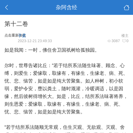
杂阿含经
第十二卷
点击重新加载
子柔
楼主
2023-12-21 23:49:33
3087
0
如是我闻：一时，佛住舍卫国祇树给孤独园。
尔时，世尊告诸比丘：“若于结所系法随生味著、顾念、心
缚，则爱生；爱缘取，取缘有，有缘生，生缘老、病、死、
忧、悲、恼苦，如是如是纯大苦聚集。如人种树，初小软
弱，爱护令安，壅以粪土，随时溉灌，冷暖调适，以是因
缘，然后彼树得增长大。如是，比丘，结所系法味著将养，
则生恩爱；爱缘取，取缘有，有缘生，生缘老、病、死、
忧、悲、恼苦，如是如是纯大苦聚集。
“若于结所系法随顺无常观，住生灭观、无欲观、灭观、舍