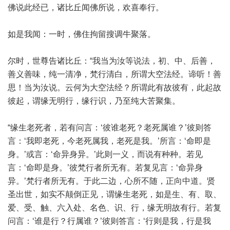
佛说此经已，诸比丘闻佛所说，欢喜奉行。
如是我闻：一时，佛住拘留搜调牛聚落。
尔时，世尊告诸比丘：“我当为汝等说法，初、中、后善，
善义善味，纯一清净，梵行清白，所谓大空法经。谛听！善
思！当为汝说。云何为大空法经？所谓此有故彼有，此起故
彼起，谓缘无明行，缘行识，乃至纯大苦聚集。
“缘生老死者，若有问言：‘彼谁老死？老死属谁？’彼则答
言：‘我即老死，今老死属我，老死是我。’所言：‘命即是
身。’或言：‘命异身异。’此则一义，而说有种种。若见
言：‘命即是身。’彼梵行者所无有。若复见言：‘命异身
异。’梵行者所无有。于此二边，心所不随，正向中道。贤
圣出世，如实不颠倒正见，谓缘生老死，如是生、有、取、
爱、受、触、六入处、名色、识、行，缘无明故有行。若复
问言：‘谁是行？行属谁？’彼则答言：‘行则是我，行是我