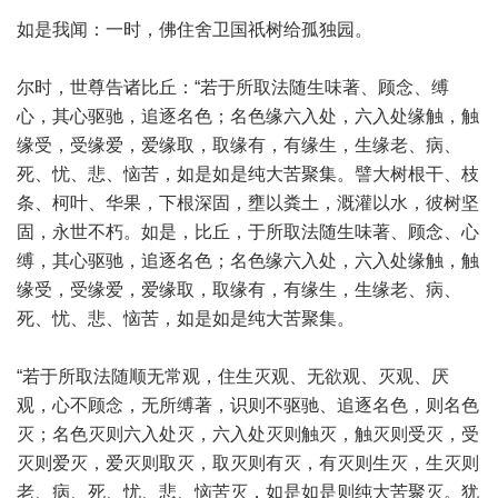
如是我闻：一时，佛住舍卫国祇树给孤独园。
尔时，世尊告诸比丘：“若于所取法随生味著、顾念、缚
心，其心驱驰，追逐名色；名色缘六入处，六入处缘触，触
缘受，受缘爱，爱缘取，取缘有，有缘生，生缘老、病、
死、忧、悲、恼苦，如是如是纯大苦聚集。譬大树根干、枝
条、柯叶、华果，下根深固，壅以粪土，溉灌以水，彼树坚
固，永世不朽。如是，比丘，于所取法随生味著、顾念、心
缚，其心驱驰，追逐名色；名色缘六入处，六入处缘触，触
缘受，受缘爱，爱缘取，取缘有，有缘生，生缘老、病、
死、忧、悲、恼苦，如是如是纯大苦聚集。
“若于所取法随顺无常观，住生灭观、无欲观、灭观、厌
观，心不顾念，无所缚著，识则不驱驰、追逐名色，则名色
灭；名色灭则六入处灭，六入处灭则触灭，触灭则受灭，受
灭则爱灭，爱灭则取灭，取灭则有灭，有灭则生灭，生灭则
老、病、死、忧、悲、恼苦灭，如是如是则纯大苦聚灭。犹