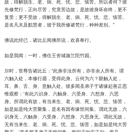
故，得解脱生、老、病、死、忧、悲、恼苦。所以者何？彼
先修梵行，正向尽苦，究竟苦边故，是故彼身坏命终，更不
复受；更不受故，得解脱生、老、病、死、忧、悲、恼苦。
是名凡夫及黠慧者，彼于我所修诸梵行，种种差别。”
佛说此经已，诸比丘闻佛所说，欢喜奉行。
如是我闻：一时，佛住王舍城迦兰陀竹园。
尔时，世尊告诸比丘：“此身非汝所有，亦非余人所有。谓
六触入处，本修行愿，受得此身。云何为六？眼触入处，
耳、鼻、舌、身、意触入处。彼多闻圣弟子于诸缘起善正思
惟观察：‘有此六识身、六触身、六受身、六想身、六思
身。所谓此有故，有当来生、老、病、死、忧、悲、恼苦，
如是如是纯大苦聚集，是名有因有缘世间集。谓此无故，六
识身无，六触身、六受身、六想身、六思身无。谓此无故，
无有当来生、老、病、死、忧、悲、恼苦，如是如是纯大苦