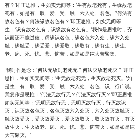
有？’即正思惟，生如实无间等：‘生有故老死有，生缘故老
死有，如是有、取、爱、受、触、六入处、名色。’‘何法有
故名色有？何法缘故名色有？’即正思惟，如实无间等
生：‘识有故名色有，识缘故有名色有。’我作是思惟时，齐
识而还不能过彼，谓缘识名色，缘名色六入处，缘六入处
触，缘触受，缘受爱，缘爱取，缘取有，缘有生，缘生、
老、病、死、忧、悲、恼苦，如是如是纯大苦聚集。
“我时作是念：‘何法无故则老死无？何法灭故老死灭？’即正
思惟，生如实无间等：‘生无故老死无，生灭故老死灭。’如
是生、有、取、爱、受、触、六入处、名色、识、行广说。
我复作是思惟：‘何法无故行无？何法灭故行灭？’即正思惟
如实无间等：‘无明无故行无，无明灭故行灭，行灭故识
灭，识灭故名色灭，名色灭故六入处灭，六入处灭故触灭，
触灭故受灭，受灭故爱灭，爱灭故取灭，取灭故有灭，有灭
故生灭，生灭故老、病、死、忧、悲、恼苦灭，如是如是纯
大苦聚灭。’