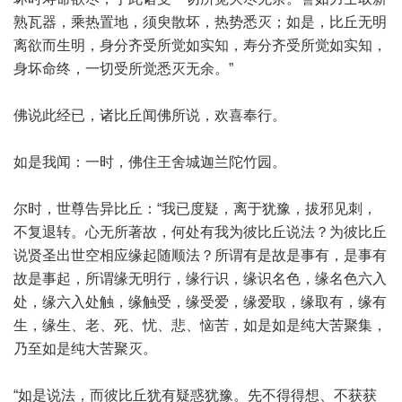
熟瓦器，乘热置地，须臾散坏，热势悉灭；如是，比丘无明
离欲而生明，身分齐受所觉如实知，寿分齐受所觉如实知，
身坏命终，一切受所觉悉灭无余。”
佛说此经已，诸比丘闻佛所说，欢喜奉行。
如是我闻：一时，佛住王舍城迦兰陀竹园。
尔时，世尊告异比丘：“我已度疑，离于犹豫，拔邪见刺，
不复退转。心无所著故，何处有我为彼比丘说法？为彼比丘
说贤圣出世空相应缘起随顺法？所谓有是故是事有，是事有
故是事起，所谓缘无明行，缘行识，缘识名色，缘名色六入
处，缘六入处触，缘触受，缘受爱，缘爱取，缘取有，缘有
生，缘生、老、死、忧、悲、恼苦，如是如是纯大苦聚集，
乃至如是纯大苦聚灭。
“如是说法，而彼比丘犹有疑惑犹豫。先不得得想、不获获