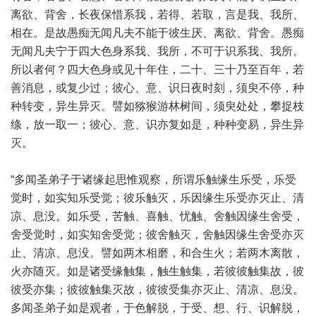
离欲、背舍，长夜保惜系我，若得、若取，言是我、我所、
相在。是故愚痴无闻凡夫不能于彼生厌、离欲、背舍。愚痴
无闻凡夫宁于四大色身系我、我所，不可于识系我、我所。
所以者何？四大色身或见十年住，二十、三十乃至百年，若
善消息，或复少过；彼心、意、识日夜时刻，须臾不停，种
种转变，异生异灭。譬如猕猴游林树间，须臾处处，攀捉枝
绦，放一取一；彼心、意、识亦复如是，种种变易，异生异
灭。
“多闻圣弟子于诸缘起思惟观察，所谓乐触缘生乐受，乐受
觉时，如实知乐受觉；彼乐触灭，乐因缘生乐受亦灭止、清
凉、息没。如乐受，苦触、喜触、忧触、舍触因缘生舍受，
舍受觉时，如实知舍受觉；彼舍触灭，舍触因缘生舍受亦灭
止、清凉、息没。譬如两木相磨，和合生火；若两木离散，
火亦随灭。如是诸受缘触集，触生触集，若彼彼触集故，彼
彼受亦集；彼彼触集灭故，彼彼受集亦灭止、清凉、息没。
多闻圣弟子如是观者，于色解脱，于受、想、行、识解脱，