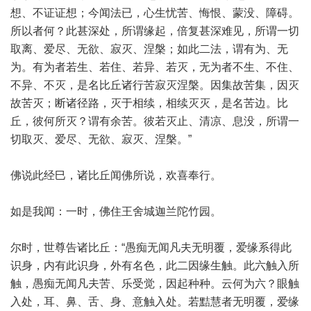
想、不证证想；今闻法已，心生忧苦、悔恨、蒙没、障碍。
所以者何？此甚深处，所谓缘起，倍复甚深难见，所谓一切
取离、爱尽、无欲、寂灭、涅槃；如此二法，谓有为、无
为。有为者若生、若住、若异、若灭，无为者不生、不住、
不异、不灭，是名比丘诸行苦寂灭涅槃。因集故苦集，因灭
故苦灭；断诸径路，灭于相续，相续灭灭，是名苦边。比
丘，彼何所灭？谓有余苦。彼若灭止、清凉、息没，所谓一
切取灭、爱尽、无欲、寂灭、涅槃。”
佛说此经巳，诸比丘闻佛所说，欢喜奉行。
如是我闻：一时，佛住王舍城迦兰陀竹园。
尔时，世尊告诸比丘：“愚痴无闻凡夫无明覆，爱缘系得此
识身，内有此识身，外有名色，此二因缘生触。此六触入所
触，愚痴无闻凡夫苦、乐受觉，因起种种。云何为六？眼触
入处，耳、鼻、舌、身、意触入处。若黠慧者无明覆，爱缘