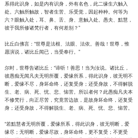
系得此识身，如是内有识身，外有名色，此二缘生六触入
处。六触所触故，智者生苦、乐受觉，因起种种。何等为
六？眼触入处，耳、鼻、舌、身、意触入处。愚夫、黠慧，
彼于我所修诸梵行者，有何差别？”
比丘白佛言：“世尊是法根、法眼、法依。善哉！世尊，惟
愿演说，诸比丘闻已，当受奉行。”
尔时，世尊告诸比丘：“谛听！善思！当为汝说。诸比丘，
彼愚痴无闻凡夫无明所覆，爱缘所系，得此识身，彼无明不
断，爱缘不尽，身坏命终，还复受身；还受身故，不得解脱
生、老、病、死、忧、悲、恼苦。所以者何？此愚痴凡夫本
不修梵行，向正尽苦，究竟苦边故，是故身坏命终，还复受
身；还受身故，不得解脱生、老、病、死、忧、悲、恼苦。
“若黠慧者无明所覆，爱缘所系，得此识身，彼无明断，爱
缘尽；无明断，爱缘尽故，身坏命终，更不复受；不更受