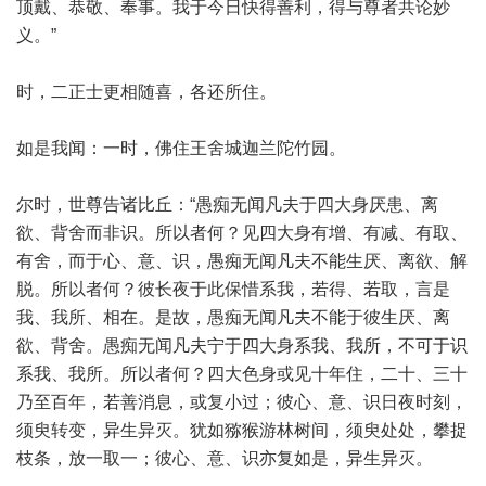
顶戴、恭敬、奉事。我于今日快得善利，得与尊者共论妙
义。”
时，二正士更相随喜，各还所住。
如是我闻：一时，佛住王舍城迦兰陀竹园。
尔时，世尊告诸比丘：“愚痴无闻凡夫于四大身厌患、离
欲、背舍而非识。所以者何？见四大身有增、有减、有取、
有舍，而于心、意、识，愚痴无闻凡夫不能生厌、离欲、解
脱。所以者何？彼长夜于此保惜系我，若得、若取，言是
我、我所、相在。是故，愚痴无闻凡夫不能于彼生厌、离
欲、背舍。愚痴无闻凡夫宁于四大身系我、我所，不可于识
系我、我所。所以者何？四大色身或见十年住，二十、三十
乃至百年，若善消息，或复小过；彼心、意、识日夜时刻，
须臾转变，异生异灭。犹如猕猴游林树间，须臾处处，攀捉
枝条，放一取一；彼心、意、识亦复如是，异生异灭。