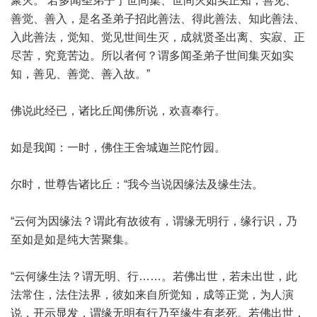
聚灭。’若多闻圣弟子于世间集、世间灭如实正知，善见、
善觉、善入，是名圣弟子招此善法、得此善法、知此善法、
入此善法，觉知、觉见世间生灭，成就贤圣出离、实寂、正
尽苦，究竟苦边。所以者何？谓多闻圣弟子世间集灭如实
知，善见、善觉、善入故。”
佛说此经已，诸比丘闻佛所说，欢喜奉行。
如是我闻：一时，佛住王舍城迦兰陀竹园。
尔时，世尊告诸比丘：“我今当说因缘法及缘生法。
“云何为因缘法？谓此有故彼有，谓缘无明行，缘行识，乃
至如是如是纯大苦聚集。
“云何缘生法？谓无明、行……。若佛出世，若未出世，此
法常住，法住法界，彼如来自所觉知，成等正觉，为人演
说，开示显发，谓缘无明有行乃至缘生有老死。若佛出世，