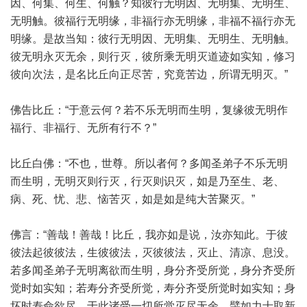
因、何集、何生、何触？知彼行无明因、无明集、无明生、
无明触。彼福行无明缘，非福行亦无明缘，非福不福行亦无
明缘。是故当知：彼行无明因、无明集、无明生、无明触。
彼无明永灭无余，则行灭，彼所乘无明灭道迹如实知，修习
彼向次法，是名比丘向正尽苦，究竟苦边，所谓无明灭。”
佛告比丘：“于意云何？若不乐无明而生明，复缘彼无明作
福行、非福行、无所有行不？”
比丘白佛：“不也，世尊。所以者何？多闻圣弟子不乐无明
而生明，无明灭则行灭，行灭则识灭，如是乃至生、老、
病、死、忧、悲、恼苦灭，如是如是纯大苦聚灭。”
佛言：“善哉！善哉！比丘，我亦如是说，汝亦知此。于彼
彼法起彼彼法，生彼彼法，灭彼彼法，灭止、清凉、息没。
若多闻圣弟子无明离欲而生明，身分齐受所觉，身分齐受所
觉时如实知；若寿分齐受所觉，寿分齐受所觉时如实知；身
坏时寿命欲尽，于此诸受一切所觉灭尽无余。譬如力士取新