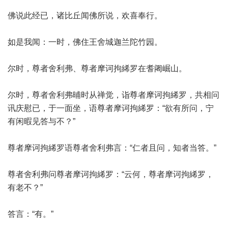
佛说此经已，诸比丘闻佛所说，欢喜奉行。
如是我闻：一时，佛住王舍城迦兰陀竹园。
尔时，尊者舍利弗、尊者摩诃拘絺罗在耆阇崛山。
尔时，尊者舍利弗晡时从禅觉，诣尊者摩诃拘絺罗，共相问
讯庆慰已，于一面坐，语尊者摩诃拘絺罗：“欲有所问，宁
有闲暇见答与不？”
尊者摩诃拘絺罗语尊者舍利弗言：“仁者且问，知者当答。”
尊者舍利弗问尊者摩诃拘絺罗：“云何，尊者摩诃拘絺罗，
有老不？”
答言：“有。”