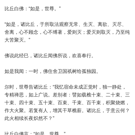
比丘白佛：“如是，世尊。”
“如是，诸比丘，于所取法观察无常、生灭、离欲、灭尽、
舍离，心不顾念，心不缚著，爱则灭；爱灭则取灭，乃至纯
大苦聚灭。”
佛说此经巳，诸比丘闻佛所说，欢喜奉行。
如是我闻：一时，佛住舍卫国祇树给孤独园。
尔时，世尊告诸比丘：“我忆宿命未成正觉时，独一静处，
专精禅思，如上广说。差别者：譬如载樵十束、二十束、三
十束、四十束、五十束、百束、千束、百千束，积聚烧燃，
作大火聚。若复有人，增其干草樵薪。诸比丘，于意云何？
此火相续长夜炽然不？”
比丘白佛言：“如是，世尊。”