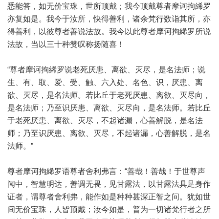
悉能答，如无价宝珠，世所顶戴；我今顶戴尊者摩诃拘絺罗
亦复如是。我今于汝所，快得善利，诸余梵行数诣其所，亦
得善利，以彼尊者善说法故。我今以此尊者摩诃拘絺罗所说
法故，当以三十种赞叹称扬随喜！
“尊者摩诃拘絺罗说老死厌患、离欲、灭尽，是名法师；说
生、有、取、爱、受、触、六入处、名色、识，厌患、离
欲、灭尽，是名法师。若比丘于老死厌患、离欲、灭尽向，
是名法师；乃至识厌患、离欲、灭尽向，是名法师。若比丘
于老死厌患、离欲、灭尽，不起诸漏，心善解脱，是名法
师；乃至识厌患、离欲、灭尽，不起诸漏，心善解脱，是名
法师。”
尊者摩诃拘絺罗语尊者舍利弗言：“善哉！善哉！于世尊声
闻中，智慧明达，善调无畏，见甘露法，以甘露法具足身作
证者，谓尊者舍利弗，能作如是种种甚深正智之问。犹如世
间无价宝珠，人皆顶戴；汝今如是，普为一切诸梵行者之所