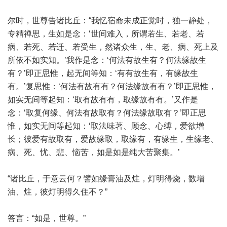
尔时，世尊告诸比丘：“我忆宿命未成正觉时，独一静处，
专精禅思，生如是念：‘世间难入，所谓若生、若老、若
病、若死、若迁、若受生，然诸众生，生、老、病、死上及
所依不如实知。’我作是念：‘何法有故生有？何法缘故生
有？’即正思惟，起无间等知：‘有有故生有，有缘故生
有。’复思惟：‘何法有故有有？何法缘故有有？’即正思惟，
如实无间等起知：‘取有故有有，取缘故有有。’又作是
念：‘取复何缘、何法有故取有？何法缘故取有？’即正思
惟，如实无间等起知：‘取法味著、顾念、心缚，爱欲增
长；彼爱有故取有，爱故缘取，取缘有，有缘生，生缘老、
病、死、忧、悲、恼苦，如是如是纯大苦聚集。’
“诸比丘，于意云何？譬如缘膏油及炷，灯明得烧，数增
油、炷，彼灯明得久住不？”
答言：“如是，世尊。”