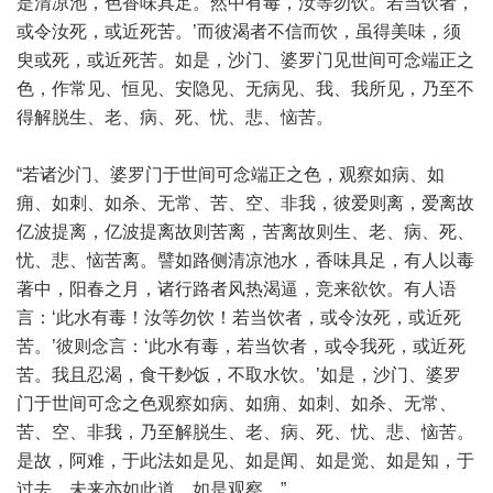
是清凉池，色香味具足。然中有毒，汝等勿饮。若当饮者，
或令汝死，或近死苦。’而彼渴者不信而饮，虽得美味，须
臾或死，或近死苦。如是，沙门、婆罗门见世间可念端正之
色，作常见、恒见、安隐见、无病见、我、我所见，乃至不
得解脱生、老、病、死、忧、悲、恼苦。
“若诸沙门、婆罗门于世间可念端正之色，观察如病、如
痈、如刺、如杀、无常、苦、空、非我，彼爱则离，爱离故
亿波提离，亿波提离故则苦离，苦离故则生、老、病、死、
忧、悲、恼苦离。譬如路侧清凉池水，香味具足，有人以毒
著中，阳春之月，诸行路者风热渴逼，竞来欲饮。有人语
言：‘此水有毒！汝等勿饮！若当饮者，或令汝死，或近死
苦。’彼则念言：‘此水有毒，若当饮者，或令我死，或近死
苦。我且忍渴，食干麨饭，不取水饮。’如是，沙门、婆罗
门于世间可念之色观察如病、如痈、如刺、如杀、无常、
苦、空、非我，乃至解脱生、老、病、死、忧、悲、恼苦。
是故，阿难，于此法如是见、如是闻、如是觉、如是知，于
过去、未来亦如此道，如是观察。”