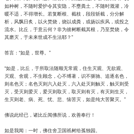
如种树，不随时爱护令其安隐，不壅粪土，不随时溉灌，冷
暖不适，不得增长。若复断根、截枝，段段斩截，分分解
析，风飘日炙，以火焚烧，烧以成粪，或扬以疾风，或投之
流水。比丘，于意云何？非为彼树断截其根，乃至焚烧，令
其磨灭，于未来世成不生法耶？”
答言：“如是，世尊。”
“如是，比丘，于所取法随顺无常观，住生灭观、无欲观、
灭观、舍观，不生顾念，心不缚著，识不驱驰、追逐名色，
则名色灭；名色灭则六入处灭，六入处灭则触灭，触灭则受
灭，受灭则爱灭，爱灭则取灭，取灭则有灭，有灭则生灭，
生灭则老、病、死、忧、悲、恼苦灭，如是纯大苦聚灭。”
佛说此经已，诸比丘闻佛所说，欢善奉行！
如是我闻：一时，佛住舍卫国祇树给孤独园。