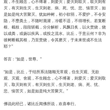
观，不生顾念，心不缚著，则爱灭；爱灭则取灭，取灭则有
灭，有灭则生灭，生灭则老、病、死、忧、悲、恼苦灭，如
是如是纯大苦聚灭。犹如种树，初小软弱，不爱护，不令安
隐，不壅粪土，不随时溉灌，冷暖不适，不得增长。若复断
根、截枝，段段斩截，分分解析，风飘日炙，以火焚烧，烧
以成粪，或扬以疾风，或投之流水。比丘，于意云何？非为
彼树断截其根，乃至焚烧，令其磨灭，于未来世成不生法
耶？”
答言：“如是，世尊。”
“如是，比丘，于结所系法随顺无常观，住生灭观、无欲
观、灭观、舍观，不生顾念，心不缚著，则爱灭；爱灭则取
灭，取灭则有灭，有灭则生灭，生灭则老、病、死、忧、
悲、恼苦灭，如是如是纯大苦聚灭。”
佛说此经已，诸比丘闻佛所说，欢喜奉行。