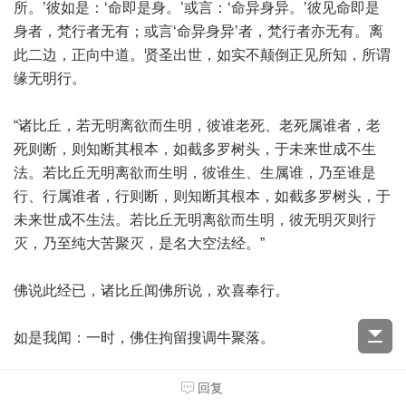
所。’彼如是：‘命即是身。’或言：‘命异身异。’彼见命即是
身者，梵行者无有；或言‘命异身异’者，梵行者亦无有。离
此二边，正向中道。贤圣出世，如实不颠倒正见所知，所谓
缘无明行。
“诸比丘，若无明离欲而生明，彼谁老死、老死属谁者，老
死则断，则知断其根本，如截多罗树头，于未来世成不生
法。若比丘无明离欲而生明，彼谁生、生属谁，乃至谁是
行、行属谁者，行则断，则知断其根本，如截多罗树头，于
未来世成不生法。若比丘无明离欲而生明，彼无明灭则行
灭，乃至纯大苦聚灭，是名大空法经。”
佛说此经已，诸比丘闻佛所说，欢喜奉行。
如是我闻：一时，佛住拘留搜调牛聚落。
尔时，世尊告诸比丘：“我今当说缘起法法说、义说。谛
回复