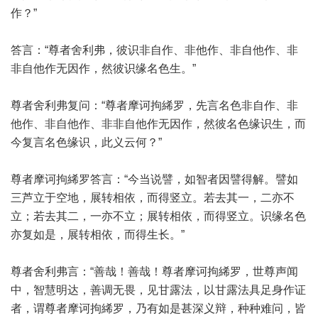
作？”
答言：“尊者舍利弗，彼识非自作、非他作、非自他作、非
非自他作无因作，然彼识缘名色生。”
尊者舍利弗复问：“尊者摩诃拘絺罗，先言名色非自作、非
他作、非自他作、非非自他作无因作，然彼名色缘识生，而
今复言名色缘识，此义云何？”
尊者摩诃拘絺罗答言：“今当说譬，如智者因譬得解。譬如
三芦立于空地，展转相依，而得竖立。若去其一，二亦不
立；若去其二，一亦不立；展转相依，而得竖立。识缘名色
亦复如是，展转相依，而得生长。”
尊者舍利弗言：“善哉！善哉！尊者摩诃拘絺罗，世尊声闻
中，智慧明达，善调无畏，见甘露法，以甘露法具足身作证
者，谓尊者摩诃拘絺罗，乃有如是甚深义辩，种种难问，皆