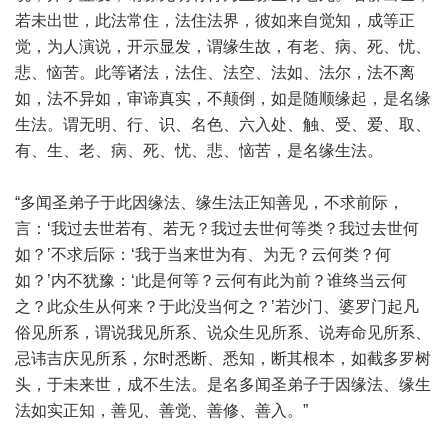
若未出世，此法常住，法住法界，彼如来自觉知，成等正
觉，为人演说，开示显发，谓缘生故，有老、病、死、忧、
悲、恼苦。此等诸法，法住、法空、法如、法尔，法不离
如，法不异如，审谛真实，不颠倒，如是随顺缘起，是名缘
生法。谓无明、行、识、名色、六入处、触、受、爱、取、
有、生、老、病、死、忧、悲、恼苦，是名缘生法。
“多闻圣弟子于此因缘法、缘生法正知善见，不求前际，
言：‘我过去世若有、若无？我过去世何等类？我过去世何
如？’不求后际：‘我于当来世为有、为无？云何类？何
如？’内不犹豫：‘此是何等？云何有此为前？谁终当云何
之？此众生从何来？于此没当何之？’若沙门、婆罗门起凡
俗见所系，谓说我见所系、说众生见所系、说寿命见所系、
忌讳吉庆见所系，尔时悉断、悉知，断其根本，如截多罗树
头，于未来世，成不生法。是名多闻圣弟子于因缘法、缘生
法如实正知，善见、善觉、善修、善入。”