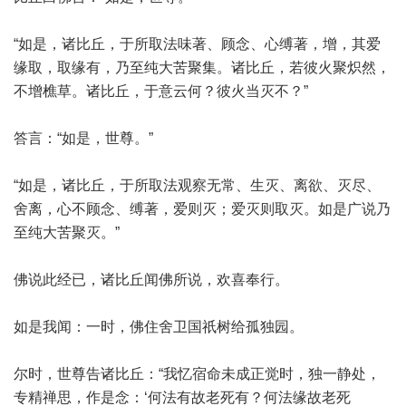
“如是，诸比丘，于所取法味著、顾念、心缚著，增，其爱
缘取，取缘有，乃至纯大苦聚集。诸比丘，若彼火聚炽然，
不增樵草。诸比丘，于意云何？彼火当灭不？”
答言：“如是，世尊。”
“如是，诸比丘，于所取法观察无常、生灭、离欲、灭尽、
舍离，心不顾念、缚著，爱则灭；爱灭则取灭。如是广说乃
至纯大苦聚灭。”
佛说此经已，诸比丘闻佛所说，欢喜奉行。
如是我闻：一时，佛住舍卫国祇树给孤独园。
尔时，世尊告诸比丘：“我忆宿命未成正觉时，独一静处，
专精禅思，作是念：‘何法有故老死有？何法缘故老死