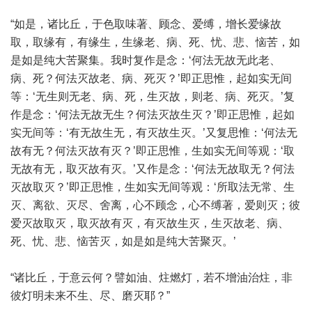
“如是，诸比丘，于色取味著、顾念、爱缚，增长爱缘故
取，取缘有，有缘生，生缘老、病、死、忧、悲、恼苦，如
是如是纯大苦聚集。我时复作是念：‘何法无故无此老、
病、死？何法灭故老、病、死灭？’即正思惟，起如实无间
等：‘无生则无老、病、死，生灭故，则老、病、死灭。’复
作是念：‘何法无故无生？何法灭故生灭？’即正思惟，起如
实无间等：‘有无故生无，有灭故生灭。’又复思惟：‘何法无
故有无？何法灭故有灭？’即正思惟，生如实无间等观：‘取
无故有无，取灭故有灭。’又作是念：‘何法无故取无？何法
灭故取灭？’即正思惟，生如实无间等观：‘所取法无常、生
灭、离欲、灭尽、舍离，心不顾念，心不缚著，爱则灭；彼
爱灭故取灭，取灭故有灭，有灭故生灭，生灭故老、病、
死、忧、悲、恼苦灭，如是如是纯大苦聚灭。’
“诸比丘，于意云何？譬如油、炷燃灯，若不增油治炷，非
彼灯明未来不生、尽、磨灭耶？”