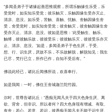
“多闻圣弟子于诸缘起善思惟观察，所谓乐触缘生乐受，乐
受觉时，如实知乐受觉；彼乐触灭，乐触因缘生受亦灭止、
清凉、息没。如乐受，苦触、喜触、忧触、舍触因缘生舍
受，舍受觉时，如实知舍受觉；彼舍触灭，彼舍触因缘生舍
受亦灭止、清凉、息没。彼如是思惟：‘此受触生、触乐、
触缚，彼彼触乐故，彼彼受乐；彼彼触乐灭，彼彼受乐亦灭
止、清凉、息没。’如是，多闻圣弟子于色生厌，于受、
想、行、识生厌，厌故不乐，不乐故解脱，解脱知见：我生
已尽，梵行已立，所作已作，自知不受后有。”
佛说此经已，诸比丘闻佛所说，欢喜奉行。
如是我闻：一时，佛住王舍城迦兰陀竹园。
尔时，世尊告诸比丘：“愚痴无闻凡夫于四大色身生厌、离
欲、背舍，但非识。所以者何？四大色身现有增减、有取、
有舍；若心、若意、若识，彼愚痴无闻凡夫不能于识生厌、