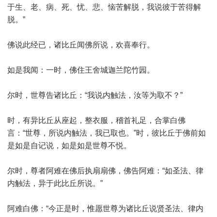
于生、老、病、死、忧、悲、恼苦解脱，我说彼于苦得解
脱。”
佛说此经已，诸比丘闻佛所说，欢喜奉行。
如是我闻：一时，佛住王舍城迦兰陀竹园。
尔时，世尊告诸比丘：“我说内触法，汝等为取不？”
时，有异比丘从座起，整衣服，稽首礼足，合掌白佛
言：“世尊，所说内触法，我已取也。”时，彼比丘于佛前如
是如是自记说，如是如是世尊不悦。
尔时，尊者阿难在佛后执扇扇佛，佛告阿难：“如圣法、律
内触法，异于此比丘所说。”
阿难白佛：“今正是时，惟愿世尊为诸比丘说贤圣法、律内