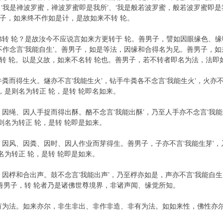
‘我是禅波罗蜜，禅波罗蜜即是我所’、‘我是般若波罗蜜，般若波罗蜜即是
子，如来终不作如是计，是故如来不转 轮。
佛转 轮？是故汝今不应说言如来方更转于 轮。善男子，譬如因眼缘色、缘
复不作念言‘我能自生’。善男子，如是等法，因缘和合得名为见。善男子，
转 轮。以是义故，如来不名转 轮也。善男子，若不转者即名为法，法即
粪而得生火。燧亦不言‘我能生火’，钻手牛粪各不念言‘我能生火’，火亦
者，是则名为转正 轮，是转 轮即名如来。
因绳、因人手捉而得出酥。酪不念言‘我能出酥’，乃至人手亦不念言‘我能
则名为转正 轮，是转 轮即是如来。
因风、因粪、因时、因人作业而芽得生。善男子，子亦不言‘我能生芽’，乃
名为转正 轮，是转 轮即是如来。
因桴和合出声。鼓不念言‘我能出声’，乃至桴亦如是，声亦不言‘我能自生’
。善男子，转 轮者乃是诸佛世尊境界，非诸声闻、缘觉所知。
有为法。如来亦尔，非生非出、非作非造、非有为法。如如来性，佛性亦