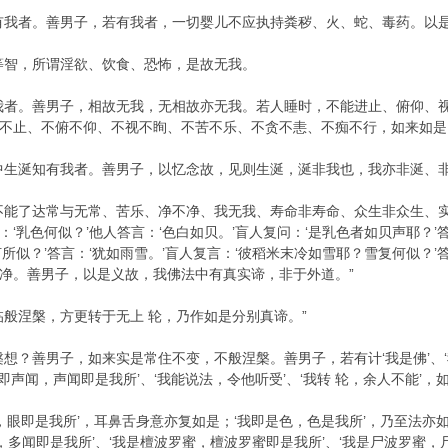
有我者。善男子，若有我者，一切婴儿不应执持粪秽、火、蛇、毒药。以
等智，所谓淫欲、饮食、恐怖，是故无我。
我者。善男子，相故无我，无相故亦无我。若人睡时，不能进止、俯仰、
不止、不俯不仰、不视不眴、不苦不乐、不贪不恚、不痴不行，如来如是
中生涎知有我者。善男子，以忆念故，见则生涎，涎非我也，我亦非涎、
不能了达常与无常、苦乐、净不净、我无我、寿命非寿命、众生非众生、
乳色何似？’他人答言：‘色白如贝。’盲人复问：‘是乳色者如贝声耶？’答言
所似？’答言：‘犹如雨雪。’盲人复言：‘彼稻米末冷如雪耶？雪复何似？’
净。善男子，以是义故，我佛法中有真实谛，非于外道。”
临般涅槃，方更转于无上 轮，乃作如是分别真谛。”
想？善男子，如来实是常住不变，不般涅槃。善男子，若有计‘我是佛’、‘
我即声闻，声闻即是我所’、‘我能说法，令他听受’、‘我转 轮，余人不能’
，眼即是我所’，耳鼻舌身意亦复如是；‘我即是色，色是我所’，乃至法亦
，多闻即是我所’、‘我是檀波罗蜜，檀波罗蜜即是我所’、‘我是尸波罗蜜，