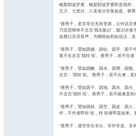
毗梨耶波罗蜜，毗梨耶波罗蜜即是我所’、
五力、七觉分、八圣道分亦复如是。善男
“善男子，若言常住无有变易，云何说言
乃至思惟终不念言‘我生眼识’，眼识亦
齿唇口言语音声，为憍陈如初始说法，名
“善男子，譬如因燧、因钻、因手、因干牛
复不生念言‘我转 轮’。善男子，若不生
“善男子，譬如因酪、因水、因攒、因瓶、
念言：‘我转 轮。’善男子，若不出者，是
“善男子，譬如因子、因地、因水、因火、
不念言‘我转 轮’。善男子，若不能者是则
“善男子，譬如因鼓、因空、因皮、因人、
作，不作者即转 轮，转 轮者即是如来
“善男子，虚空非生非出、非作非造、非