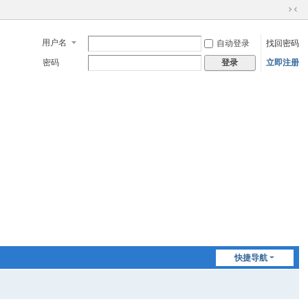
切
换
用户名
自动登录
找回密码
到
窄
密码
立即注册
登录
版
快捷导航