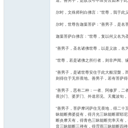
道。善男子，是故汝今不应赞言如来于此更
尔时，文殊师利白佛言：“世尊，我于此
尔时，世尊告迦葉菩萨：“善男子，是名
迦葉菩萨白佛言：“世尊，复以何义名为圣
“善男子，圣名诸佛世尊，以是义故，名为
“世尊，若是诸佛之所行者，则非声闻、
“善男子，是诸世尊安住于此大般涅槃，
则得住于无所畏地。善男子，若有菩萨得
“善男子，恶有二种：一者、阿修罗，二
畏沙门、婆罗门、外道邪见、天魔波旬，
“善男子，菩萨摩诃萨住无畏地，得二十
昧能断弗婆提有，得月光三昧能断瞿耶尼
断炎摩天有，得青色三昧能断兜率天有，
音三昧能断三禅有，得霔雨三昧能断四禅