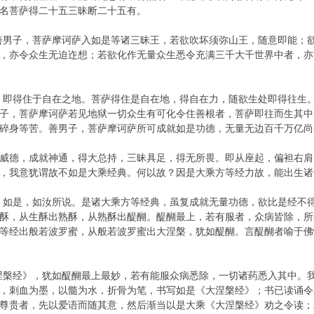
名菩萨得二十五三昧断二十五有。
善男子，菩萨摩诃萨入如是等诸三昧王，若欲吹坏须弥山王，随意即能；
，亦令众生无迫迮想；若欲化作无量众生悉令充满三千大千世界中者，亦
，即得住于自在之地。菩萨得住是自在地，得自在力，随欲生处即得往生
子，菩萨摩诃萨若见地狱一切众生有可化令住善根者，菩萨即往而生其中
碎身等苦。善男子，菩萨摩诃萨所可成就如是功德，无量无边百千万亿尚
威德，成就神通，得大总持，三昧具足，得无所畏。即从座起，偏袒右肩
，我意犹谓故不如是大乘经典。何以故？因是大乘方等经力故，能出生诸
，如是，如汝所说。是诸大乘方等经典，虽复成就无量功德，欲比是经不
酥，从生酥出熟酥，从熟酥出醍醐。醍醐最上，若有服者，众病皆除，所
等经出般若波罗蜜，从般若波罗蜜出大涅槃，犹如醍醐。言醍醐者喻于佛
涅槃经》，犹如醍醐最上最妙，若有能服众病悉除，一切诸药悉入其中。
，刺血为墨，以髓为水，折骨为笔，书写如是《大涅槃经》；书已读诵令
尊贵者，先以爱语而随其意，然后渐当以是大乘《大涅槃经》劝之令读；