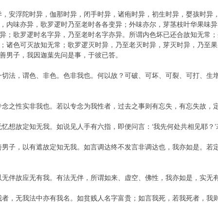
异，安浮陀时异，伽那时异，闭手时异，诸疱时异，初生时异，婴孩时异
，内味亦异，歌罗逻时乃至老时各各变异；外味亦尔，芽茎枝叶华果味异
异；歌罗逻时名字异，乃至老时名字亦异。所谓内色坏已还合故知无常；
；诸色可灭故知无常；歌罗逻灭时异，乃至老灭时异，芽灭时异，乃至果
善男子，我因迦葉先问是事，于彼已答。
一切法，谓色、非色。色非我也。何以故？可破、可坏、可裂、可打、生
专念之性实非我也。若以专念为我性者，过去之事则有忘失，有忘失故，
无忆想故定知无我。如说见人手有六指，即便问言：‘我先何处共相见耶？
善男子，以有遮故定知无我。如言调达终不发言非调达也，我亦如是。若
以无伴故应无有我。有法无伴，所谓如来、虚空、佛性，我亦如是，实无
我者，无我法中亦有我名。如贫贱人名字富贵；如言我死，若我死者，我