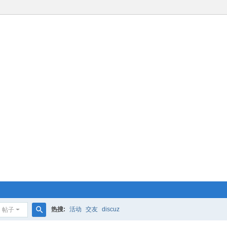
热搜:
活动
交友
discuz
帖子
搜