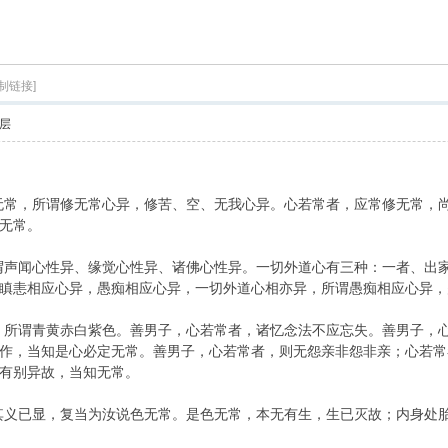
索
制链接]
层
无常，所谓修无常心异，修苦、空、无我心异。心若常者，应常修无常，
无常。
谓声闻心性异、缘觉心性异、诸佛心性异。一切外道心有三种：一者、出
瞋恚相应心异，愚痴相应心异，一切外道心相亦异，所谓愚痴相应心异，
，所谓青黄赤白紫色。善男子，心若常者，诸忆念法不应忘失。善男子，
作，当知是心必定无常。善男子，心若常者，则无怨亲非怨非亲；心若常
有别异故，当知无常。
其义已显，复当为汝说色无常。是色无常，本无有生，生已灭故；内身处