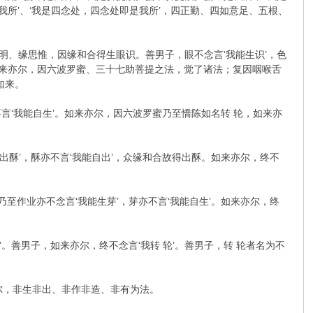
我所’、‘我是四念处，四念处即是我所’，四正勤、四如意足、五根、
明、缘思惟，因缘和合得生眼识。善男子，眼不念言‘我能生识’，色
如来亦尔，因六波罗蜜、三十七助菩提之法，觉了诸法；复因咽喉舌
如来。
不言‘我能自生’。如来亦尔，因六波罗蜜乃至憍陈如名转 轮，如来亦
出酥’，酥亦不言‘我能自出’，众缘和合故得出酥。如来亦尔，终不
至作业亦不念言‘我能生芽’，芽亦不言‘我能自生’。如来亦尔，终
。善男子，如来亦尔，终不念言‘我转 轮’。善男子，转 轮者名为不
尔，非生非出、非作非造、非有为法。