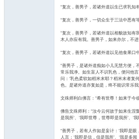
“复次，善男子，若诸外道以生已求乳知
“复次，善男子，一切众生于三法中悉有
“复次，善男子，若诸外道以相貌故知有
木人亦应有我。善男子，如来亦尔，不进
“复次，善男子，若诸外道以见他食果口
“善男子，是诸外道痴如小儿无慧方便，
常乐我净。如生盲人不识乳色，便问他言：‘
问：‘乳色柔软如稻米末耶？稻米末者复何
色。是诸外道亦复如是，终不能识常乐我
文殊师利白佛言：“希有世尊！如来于今
佛告文殊师利：“汝今云何故于如来生涅槃
是我所’、‘我即世尊，世尊即是我所’、‘
“善男子，若有人作如是妄计：‘我即是眼
人言：‘我即是信，信是我所’、‘我是多闻