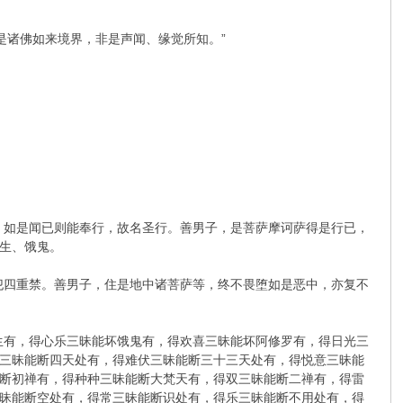
是诸佛如来境界，非是声闻、缘觉所知。”
，如是闻已则能奉行，故名圣行。善男子，是菩萨摩诃萨得是行已，
生、饿鬼。
犯四重禁。善男子，住是地中诸菩萨等，终不畏堕如是恶中，亦复不
生有，得心乐三昧能坏饿鬼有，得欢喜三昧能坏阿修罗有，得日光三
三昧能断四天处有，得难伏三昧能断三十三天处有，得悦意三昧能
断初禅有，得种种三昧能断大梵天有，得双三昧能断二禅有，得雷
昧能断空处有，得常三昧能断识处有，得乐三昧能断不用处有，得