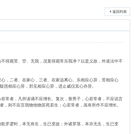
返回列表
尚不得观苦、空、无我，况复得观常乐我净？以是义故，外道法中不
家心，二者、在家心，三者、在家远离心。乐相应心异，苦相应心
疑惑相应心异，邪见相应心异，进止威仪其心亦异。
心若常者，凡所读诵不应增长。复次，善男子，心若常者，不应说言
者，则不应言我物他物若死若生；心若常者，虽有所作不应增长。
胎歌罗逻时，本无有生，生已变故；外诸芽茎，本亦无生，生已变