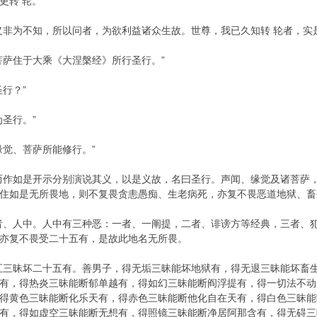
转 轮。”
义非为不知，所以问者，为欲利益诸众生故。世尊，我已久知转 轮者，实
菩萨住于大乘《大涅槃经》所行圣行。”
行？”
圣行。”
缘觉、菩萨所能修行。”
而作如是开示分别演说其义，以是义故，名曰圣行。声闻、缘觉及诸菩萨
住如是无所畏地，则不复畏贪恚愚痴、生老病死，亦复不畏恶道地狱、畜
者、人中。人中有三种恶：一者、一阐提，二者、诽谤方等经典，三者、
亦复不畏受二十五有，是故此地名无所畏。
五三昧坏二十五有。善男子，得无垢三昧能坏地狱有，得无退三昧能坏畜
有，得热炎三昧能断郁单越有，得如幻三昧能断阎浮提有，得一切法不动
得黄色三昧能断化乐天有，得赤色三昧能断他化自在天有，得白色三昧能
有，得如虚空三昧能断无想有，得照镜三昧能断净居阿那含有，得无碍三