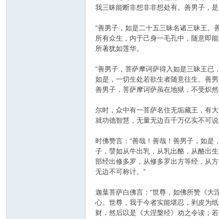
我三昧能断非想非非想处有。善男子，是
“善男子，如是二十五三昧名诸三昧王。
所有众生，内于己身一毛孔中，随意即能
所著犹如莲华。
“善男子，菩萨摩诃萨得入如是三昧王已
如是，一切生处若欲生者随意往生。善男
善男子，菩萨摩诃萨虽在地狱，不受炽然
尔时，众中有一菩萨名住无垢藏王，有大
就功德智慧，无量无边百千万亿实不可说
时佛赞言：“善哉！善哉！善男子，如是
子，譬如从牛出乳，从乳出酪，从酪出生
部经出修多罗，从修多罗出方等经，从方
无边不可称计。”
迦葉菩萨白佛言：“世尊，如佛所赞《大
心。世尊，我于今者实能堪忍，剥皮为纸
财，然后以是《大涅槃经》劝之令读；若