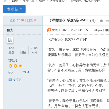
»
论坛
›
禅净中心
›
佛经
›
大般涅槃经
›
《涅槃经》第07品 圣行（4）
禅
发新帖
净
《涅槃经》第07品 圣行（4）
查看:
2488
|
回复:
0
[复
中
心
阳光
发表于 2023-12-23 14:10:50
|
显示全部楼
《涅槃经》第07品 圣行(4)
668
1
2354
“复次，善男子，坏诸行因缘异故，心名
主题
回帖
积分
能摄取常乐我净。善男子，当知心法必定
管理员
“复次，善男子，心性异故名为无常，所
异，不苦不乐相应心异，贪欲相应心异，
积分
2354
发消息
“善男子，心若常者，亦复不能分别诸色
已作、今作、当作。若有已作、今作、当
善男子，以是义故，当知心性各各别异，
“善男子，我今于此非色法中演说无常，
故。是故当知，一切色法悉皆无常。