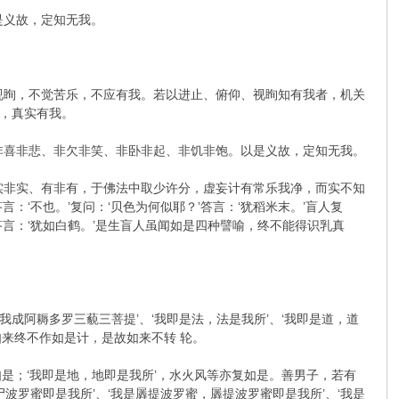
是义故，定知无我。
视眴，不觉苦乐，不应有我。若以进止、俯仰、视眴知有我者，机关
，真实有我。
非喜非悲、非欠非笑、非卧非起、非饥非饱。以是义故，定知无我。
实非实、有非有，于佛法中取少许分，虚妄计有常乐我净，而实不知
：‘不也。’复问：‘贝色为何似耶？’答言：‘犹稻米末。’盲人复
答言：‘犹如白鹤。’是生盲人虽闻如是四种譬喻，终不能得识乳真
我成阿耨多罗三藐三菩提’、‘我即是法，法是我所’、‘我即是道，道
，如来终不作如是计，是故如来不转 轮。
如是；‘我即是地，地即是我所’，水火风等亦复如是。善男子，若有
尸波罗蜜即是我所’、‘我是羼提波罗蜜，羼提波罗蜜即是我所’、‘我是