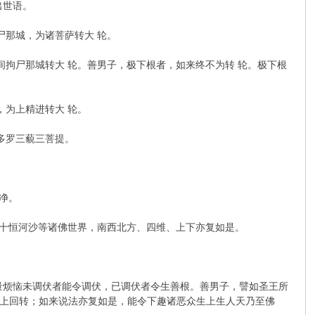
出世语。
尸那城，为诸菩萨转大 轮。
间拘尸那城转大 轮。善男子，极下根者，如来终不为转 轮。极下根
，为上精进转大 轮。
多罗三藐三菩提。
净。
二十恒河沙等诸佛世界，南西北方、四维、上下亦复如是。
量烦恼未调伏者能令调伏，已调伏者令生善根。善男子，譬如圣王所
上回转；如来说法亦复如是，能令下趣诸恶众生上生人天乃至佛