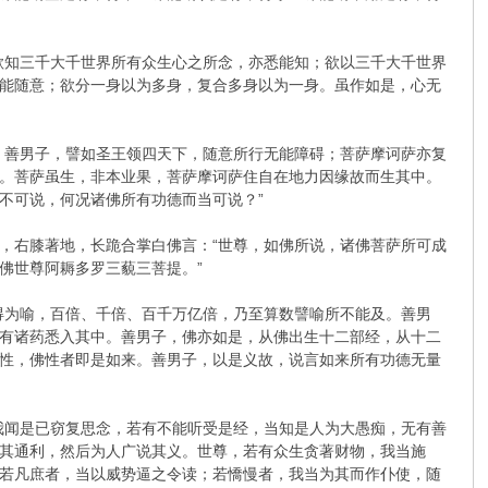
欲知三千大千世界所有众生心之所念，亦悉能知；欲以三千大千世界
能随意；欲分一身以为多身，复合多身以为一身。虽作如是，心无
。善男子，譬如圣王领四天下，随意所行无能障碍；菩萨摩诃萨亦复
。菩萨虽生，非本业果，菩萨摩诃萨住自在地力因缘故而生其中。
不可说，何况诸佛所有功德而当可说？”
，右膝著地，长跪合掌白佛言：“世尊，如佛所说，诸佛菩萨所可成
佛世尊阿耨多罗三藐三菩提。”
得为喻，百倍、千倍、百千万亿倍，乃至算数譬喻所不能及。善男
有诸药悉入其中。善男子，佛亦如是，从佛出生十二部经，从十二
性，佛性者即是如来。善男子，以是义故，说言如来所有功德无量
我闻是已窃复思念，若有不能听受是经，当知是人为大愚痴，无有善
其通利，然后为人广说其义。世尊，若有众生贪著财物，我当施
若凡庶者，当以威势逼之令读；若憍慢者，我当为其而作仆使，随