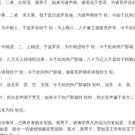
语，二者、出世语。善男子，如来为诸声闻、缘觉说于世语，为诸菩萨说
小乘，二者、求大乘。我于昔日波罗奈城，为诸声闻转于 轮；今始于此拘
。为中根人，于波罗奈转于 轮；为上根人，人中象王迦葉菩萨等，今于此
、中精进，二、上精进。于波罗奈，为中精进转于 轮；今于此间拘尸那城
 轮，八万天人得须陀洹果；今于此间拘尸那城，八十万亿人不退转于阿耨
首请我转于 轮；今于此间拘尸那城，迦葉菩萨稽首请我转大 轮。
轮时，说无常、苦、空、无我；今于此间拘尸那城转 轮时，说常、乐、我、
轮时，所出音声闻于梵天；如来今于拘尸那城转 轮时，所出音声遍于东方
名为转 轮也。
能令降伏，已降伏者能令安隐。善男子，诸佛世尊凡所说法亦复如是，无
如是，能令一切诸烦恼贼皆悉寂静。复次，善男子，譬如圣王所有轮宝下