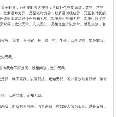
，童子时异，乃至老时各各变异；所谓外色亦复如是，芽异、茎异、
。歌罗逻时力异，乃至老时力异；歌罗逻时状貌异，乃至老时状貌
外诸树木亦坏已还合故知无常；次第渐生故知无常；次第生歌罗逻
灭时异，故知无常。凡夫无知，见相似生计以为常。以是义故，名
增长故。我者，不可破、坏、裂、打、生长，以是义故，知色非我。
定知无我。
’若有我者不应复问，以相问故，定知无我。
定是我，终不遮我，以遮我故，定知无我。若以遮故知有我者，汝今
有伴。以是义故，定知无我。
则杀我，而我实不可杀，假名杀我；亦如矬人名为长者。以是义故，