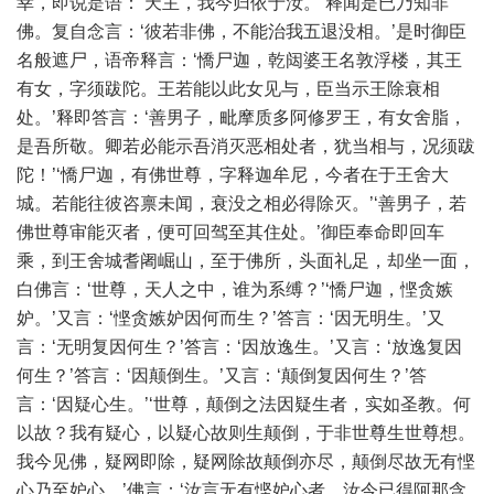
幸，即说是语：‘天主，我今归依于汝。’释闻是已乃知非
佛。复自念言：‘彼若非佛，不能治我五退没相。’是时御臣
名般遮尸，语帝释言：‘憍尸迦，乾闼婆王名敦浮楼，其王
有女，字须跋陀。王若能以此女见与，臣当示王除衰相
处。’释即答言：‘善男子，毗摩质多阿修罗王，有女舍脂，
是吾所敬。卿若必能示吾消灭恶相处者，犹当相与，况须跋
陀！’‘憍尸迦，有佛世尊，字释迦牟尼，今者在于王舍大
城。若能往彼咨禀未闻，衰没之相必得除灭。’‘善男子，若
佛世尊审能灭者，便可回驾至其住处。’御臣奉命即回车
乘，到王舍城耆阇崛山，至于佛所，头面礼足，却坐一面，
白佛言：‘世尊，天人之中，谁为系缚？’‘憍尸迦，悭贪嫉
妒。’又言：‘悭贪嫉妒因何而生？’答言：‘因无明生。’又
言：‘无明复因何生？’答言：‘因放逸生。’又言：‘放逸复因
何生？’答言：‘因颠倒生。’又言：‘颠倒复因何生？’答
言：‘因疑心生。’‘世尊，颠倒之法因疑生者，实如圣教。何
以故？我有疑心，以疑心故则生颠倒，于非世尊生世尊想。
我今见佛，疑网即除，疑网除故颠倒亦尽，颠倒尽故无有悭
心乃至妒心。’佛言：‘汝言无有悭妒心者，汝今已得阿那含