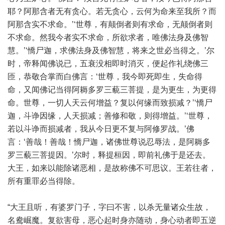
耶？阿那含者无有贪心。若无贪心，云何为命来至我所？而
阿那含实不求命。’‘世尊，有颠倒者则有求命，无颠倒者则
不求命。然我今者实不求命，所欲求者，唯佛法身及佛智
慧。’‘憍尸迦，求佛法身及佛智慧，将来之世必当得之。’尔
时，帝释闻佛说已，五衰没相即时消灭，便起作礼绕佛三
匝，恭敬合掌而白佛言：‘世尊，我今即死即生，失命得
命，又闻佛记当得阿耨多罗三藐三菩提，是为更生，为更得
命。世尊，一切人天云何增益？复以何缘而致损减？’‘憍尸
迦，斗诤因缘，人天损减；善修和敬，则得增益。’‘世尊，
若以斗诤而损减者，我从今日更不复与阿修罗战。’佛
言：‘善哉！善哉！憍尸迦，诸佛世尊说忍辱法，是阿耨多
罗三藐三菩提因。’尔时，释提桓因，即前礼佛于是还去。
大王，如来以能除诸恶相，是故称佛不可思议。王若往者，
所有重罪必当得除。
“大王且听，有婆罗门子，字曰不害，以杀无量诸众生故，
名鸯崛魔。复欲害母，恶心起时身亦随动，身心动者即五逆