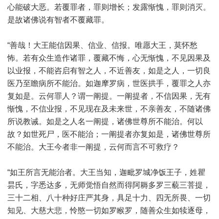
心能破大恶。若覆罪者，罪则增长；发露惭愧，罪则消灭。
是故诸佛说有智者不覆藏罪。
“善哉！大王能信因果、信业、信报。唯愿大王，莫怀愁
怖。若有众生造作诸罪，覆藏不悔，心无惭愧，不见因果及
以业报，不能咨启有智之人，不近善友，如是之人，一切良
医乃至瞻病所不能治。如迦摩罗病，世医拱手，覆罪之人亦
复如是。云何罪人？谓一阐提。一阐提者，不信因果，无有
惭愧，不信业报，不见现在及未来世，不亲善友，不随诸佛
所说教诫。如是之人名一阐提，诸佛世尊所不能治。何以
故？如世死尸，医不能治；一阐提者亦复如是，诸佛世尊所
不能治。大王今者非一阐提，云何而言不可救疗？
“如王所言无能治者。大王当知，迦毗罗城净饭王子，姓瞿
昙氏，字悉达多，无师觉悟自然而得阿耨多罗三藐三菩提，
三十二相、八十种好庄严其身，具足十力、四无所畏、一切
知见、大慈大悲，怜愍一切如罗睺罗，随善众生如犊逐母，