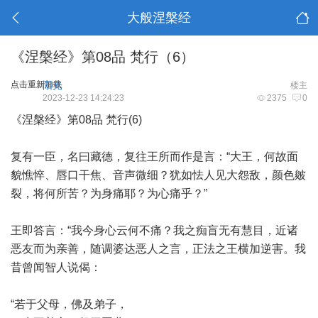
大般涅槃经
《涅槃经》第08品 梵行（6）
点击重新加载
阳光
楼主
2023-12-23 14:24:23
2375
0
《涅槃经》第08品 梵行(6)
复有一臣，名曰藏德，复往王所而作是言：“大王，何故面
貌憔悴、唇口干焦、音声微细？犹如怯人见大怨敌，颜色皴
裂，将何所苦？为身痛耶？为心痛乎？”
王即答言：“我今身心云何不痛？我之痴盲无有慧目，近诸
恶友而为亲善，随调婆达恶人之言，正法之王横加逆害。我
昔曾闻智人说偈：
“若于父母，佛及弟子，