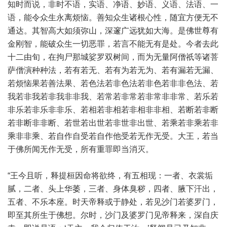
知时而说，非时不语，实语、净语、妙语、义语、法语、一
语，能令众生永离烦恼。善知众生诸根心性，随宜方便无不
通达。其智高大如须弥山，深邃广远犹如大海。是佛世尊有
金刚智，能破众生一切恶罪，若言不能无有是处。今者去此
十二由旬，在拘尸那城娑罗双树间，而为无量阿僧祇等诸菩
萨僧演种种法，若有若无、若有为若无为、若有漏若无漏、
若烦恼果若善法果、若色法若非色法若非色若非非色法、若
我若非我若非我非非我、若常若非常若非常非非常、若乐若
非乐若非乐非非乐、若相若非相若非相非非相、若断若非断
若非断非非断、若世若出世若非世非出世、若乘若非乘若非
乘非非乘、若自作自受若自作他受若无作无受。大王，若当
于佛所闻无作无受，所有重罪即当消灭。
“王今且听，释提桓因命将欲终，有五相现：一者、衣裳垢
腻，二者、头上华萎，三者、身体臭秽，四者、腋下汗出，
五者、不乐本座。时天帝释或于静处，若见沙门若婆罗门，
即至其所生于佛想。尔时，沙门及婆罗门见帝释来，深自庆