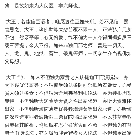
薄。是故如来为大良医，非六师也。
“大王，若能信臣语者，唯愿速往至如来所。若不见信，愿
善思之。大王，诸佛世尊大悲普覆不限一人，正法弘广无所
不包，怨亲平等，心无憎爱，终不偏为一人令得阿耨多罗三
藐三菩提，余人不得。如来非独四部之师，普是一切天、
人、龙、鬼、地狱、畜生、饿鬼等师，一切众生亦当视佛如
父母想。
“大王当知，如来不但独为豪贵之人跋提迦王而演说法，亦
为下贱优波离等；不独偏受须达多阿那邠坻所奉饭食，亦受
贫人须达多食；不但独为舍利弗等利根说法，亦为钝根周梨
槃特；不但独听大迦葉等无贪之性出家求道，亦听大贪难陀
出家；不但独听烦恼薄者优楼频螺迦葉等出家求道，亦听烦
恼深厚造重罪者波斯匿王弟优陀耶出家求道；不以莎草恭敬
供养拔其瞋根，鸯崛魔罗恶心欲害舍而不救；不但独为有智
男子而演说法，亦为极愚牉合智者女人说法；不但独令出家