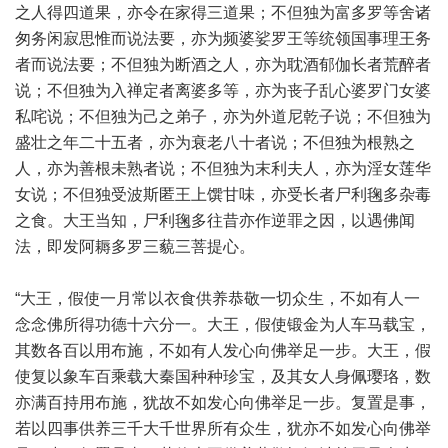
之人得四道果，亦令在家得三道果；不但独为富多罗等舍诸
匆务闲寂思惟而说法要，亦为频婆娑罗王等统领国事理王务
者而说法要；不但独为断酒之人，亦为耽酒郁伽长者荒醉者
说；不但独为入禅定者离婆多等，亦为丧子乱心婆罗门女婆
私咤说；不但独为己之弟子，亦为外道尼乾子说；不但独为
盛壮之年二十五者，亦为衰老八十者说；不但独为根熟之
人，亦为善根未熟者说；不但独为末利夫人，亦为淫女莲华
女说；不但独受波斯匿王上馔甘味，亦受长者尸利毱多杂毒
之食。大王当知，尸利毱多往昔亦作逆罪之因，以遇佛闻
法，即发阿耨多罗三藐三菩提心。
“大王，假使一月常以衣食供养恭敬一切众生，不如有人一
念念佛所得功德十六分一。大王，假使锻金为人车马载宝，
其数各百以用布施，不如有人发心向佛举足一步。大王，假
使复以象车百乘载大秦国种种珍宝，及其女人身佩璎珞，数
亦满百持用布施，犹故不如发心向佛举足一步。复置是事，
若以四事供养三千大千世界所有众生，犹亦不如发心向佛举