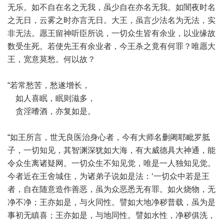
无乐。如不自在名之无我，虽少自在亦名无我。如闇夜时名
之无日，云雾之时亦言无日。大王，虽言少法名为无法，实
非无法。愿王留神听臣所说，一切众生皆有余业，以业缘故
数受生死。若使先王有余业者，今王杀之竟有何罪？唯愿大
王，宽意莫愁。何以故？
“若常愁苦，愁遂增长，
如人喜眠，眠则滋多，
贪淫嗜酒，亦复如是。
“如王所言，世无良医治身心者，今有大师名删阇耶毗罗胝
子，一切知见，其智渊深犹如大海，有大威德具大神通，能
令众生离诸疑网。一切众生不知见觉，唯是一人独知见觉。
今者近在王舍城住，为诸弟子说如是法：‘一切众中若是王
者，自在随意造作善恶，虽为众恶悉无有罪。如火烧物，无
净不净；王亦如是，与火同性。譬如大地净秽普载，虽为是
事初无瞋喜；王亦如是，与地同性。譬如水性，净秽俱洗，