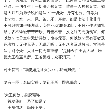
子，一切知见，怜愍众生犹如赤子，已离烦恼能拔众生三毒
利箭。一切众生于一切法无知见觉，唯是一人独知见觉。如
是大师常为弟子说如是法：‘一切众生身有七分。何等为
七？地、水、火、风、苦、乐、寿命。如是七法非化非作，
不可毁害如伊师迦草，安住不动如须弥山，不舍不作犹如乳
酪，各不诤讼若苦若乐、若善不善，投之利刀无所伤害。何
以故？七分空中无妨碍故，命亦无害。何以故？无有害者及
死者故，无作无受，无说无听，无有念者及以教者。常说是
法，能令众生灭除一切无量重罪。’是师今在王舍大城，唯
愿大王往至其所。王若见者，众罪消灭。”
时王答言：“审能如是除灭我罪，我当归依。”
复有一臣，名曰实得，复到王所，即说偈言：
“大王何故，身脱璎珞，
首发蓬乱，乃至如是？
王身何故，颤慄不安，