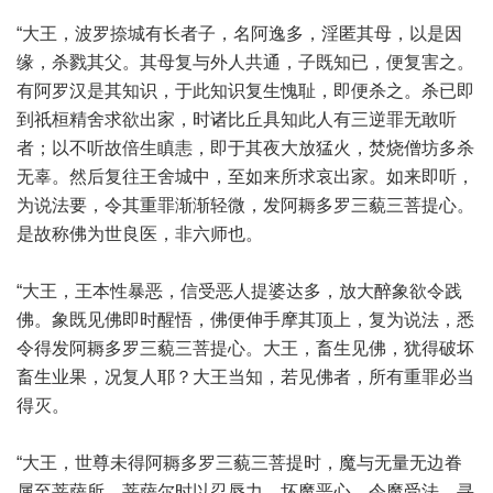
“大王，波罗捺城有长者子，名阿逸多，淫匿其母，以是因
缘，杀戮其父。其母复与外人共通，子既知已，便复害之。
有阿罗汉是其知识，于此知识复生愧耻，即便杀之。杀已即
到祇桓精舍求欲出家，时诸比丘具知此人有三逆罪无敢听
者；以不听故倍生瞋恚，即于其夜大放猛火，焚烧僧坊多杀
无辜。然后复往王舍城中，至如来所求哀出家。如来即听，
为说法要，令其重罪渐渐轻微，发阿耨多罗三藐三菩提心。
是故称佛为世良医，非六师也。
“大王，王本性暴恶，信受恶人提婆达多，放大醉象欲令践
佛。象既见佛即时醒悟，佛便伸手摩其顶上，复为说法，悉
令得发阿耨多罗三藐三菩提心。大王，畜生见佛，犹得破坏
畜生业果，况复人耶？大王当知，若见佛者，所有重罪必当
得灭。
“大王，世尊未得阿耨多罗三藐三菩提时，魔与无量无边眷
属至菩萨所。菩萨尔时以忍辱力，坏魔恶心，令魔受法，寻