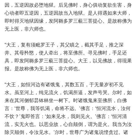
因，五逆因故必堕地狱。后见佛时，身心俱动复欲生害，身
心动者即五逆因，五逆因故当入地狱。是人得遇如来大师，
即时得灭地狱因缘，发阿耨多罗三藐三菩提心。是故称佛为
无上医，非六师也。
“大王，复有须毗罗王子，其父瞋之，截其手足，推之深
井。其母矜愍，使人牵出，将至佛所。寻见佛时，手足还
具，即发阿耨多罗三藐三菩提心。大王，以见佛故，得现果
报。是故称佛为无上医，非六师也。
“大王，如恒河边有诸饿鬼，其数五百，于无量岁初不见
水。虽至河上，纯见流火，饥渴所逼，发声号哭。尔时，如
来在其河侧郁昙钵林坐一树下。时诸饿鬼来至佛所，白佛
言：‘世尊，我等饥渴，命将不远。’佛言：‘恒河流水，汝何
不饮？’鬼即答言：‘如来见水，我则见火。’佛言：‘恒河清
流，实无火也。以恶业故，心自颠倒，谓为是火。我当为汝
除灭颠倒，令汝见水。’尔时，世尊广为诸鬼说悭贪过。诸