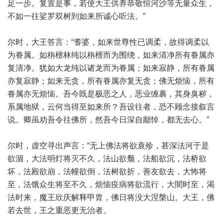
足一步。复置是事，若使大王供养恭敬恒河沙等无量众生，
不如一往娑罗双树到如来所诚心听法。”
尔时，大王答言：“耆婆，如来世尊性已调柔，故得调柔以
为眷属。如栴檀林纯以栴檀而为围绕，如来清净所有眷属亦
复清净。犹如大龙纯以诸龙而为眷属；如来寂静，所有眷属
亦复寂静；如来无贪，所有眷属亦复无贪；佛无烦恼，所有
眷属亦无烦恼。吾今既是极恶之人，恶业缠裹，其身臭秽，
系属地狱，云何当得至如来所？吾设往者，恐不顾念接叙言
说。卿虽劝吾令往佛所，然吾今日深自鄙悼，都无去心。”
尔时，虚空寻出声言：“无上佛法将欲衰殄，甚深法河于是
欲涸，大法明灯将灭不久，法山欲颓，法船欲沉，法桥欲
坏，法殿欲崩，法幢欲倒，法树欲折，善友欲去，大怖将
至，法饿众生将至不久，烦恼疫病将欲流行，大闇时至，渴
法时来，魔王欣庆解释甲胄，佛日将没大涅槃山。大王，佛
若去世，王之重恶更无治者。