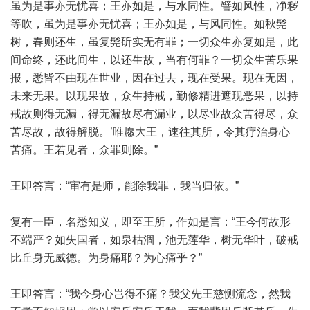
虽为是事亦无忧喜；王亦如是，与水同性。譬如风性，净秽
等吹，虽为是事亦无忧喜；王亦如是，与风同性。如秋髡
树，春则还生，虽复髡斫实无有罪；一切众生亦复如是，此
间命终，还此间生，以还生故，当有何罪？一切众生苦乐果
报，悉皆不由现在世业，因在过去，现在受果。现在无因，
未来无果。以现果故，众生持戒，勤修精进遮现恶果，以持
戒故则得无漏，得无漏故尽有漏业，以尽业故众苦得尽，众
苦尽故，故得解脱。’唯愿大王，速往其所，令其疗治身心
苦痛。王若见者，众罪则除。”
王即答言：“审有是师，能除我罪，我当归依。”
复有一臣，名悉知义，即至王所，作如是言：“王今何故形
不端严？如失国者，如泉枯涸，池无莲华，树无华叶，破戒
比丘身无威德。为身痛耶？为心痛乎？”
王即答言：“我今身心岂得不痛？我父先王慈恻流念，然我