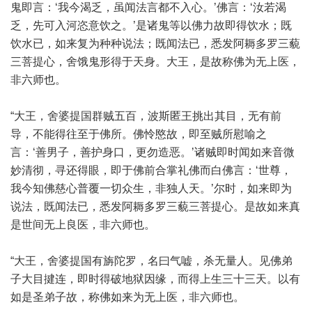
鬼即言：‘我今渴乏，虽闻法言都不入心。’佛言：‘汝若渴
乏，先可入河恣意饮之。’是诸鬼等以佛力故即得饮水；既
饮水已，如来复为种种说法；既闻法已，悉发阿耨多罗三藐
三菩提心，舍饿鬼形得于天身。大王，是故称佛为无上医，
非六师也。
“大王，舍婆提国群贼五百，波斯匿王挑出其目，无有前
导，不能得往至于佛所。佛怜愍故，即至贼所慰喻之
言：‘善男子，善护身口，更勿造恶。’诸贼即时闻如来音微
妙清彻，寻还得眼，即于佛前合掌礼佛而白佛言：‘世尊，
我今知佛慈心普覆一切众生，非独人天。’尔时，如来即为
说法，既闻法已，悉发阿耨多罗三藐三菩提心。是故如来真
是世间无上良医，非六师也。
“大王，舍婆提国有旃陀罗，名曰气嘘，杀无量人。见佛弟
子大目揵连，即时得破地狱因缘，而得上生三十三天。以有
如是圣弟子故，称佛如来为无上医，非六师也。