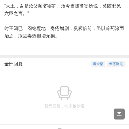
“大王，吾是汝父频婆娑罗。汝今当随耆婆所说，莫随邪见
六臣之言。”
时王闻已，闷绝躄地，身疮增剧，臭秽倍前，虽以冷药涂而
治之，疮烝毒热但增无损。
全部回复
看全部
倒序浏览
暂无回复，快来抢沙发