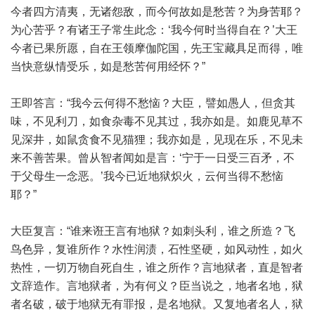
今者四方清夷，无诸怨敌，而今何故如是愁苦？为身苦耶？
为心苦乎？有诸王子常生此念：‘我今何时当得自在？’大王
今者已果所愿，自在王领摩伽陀国，先王宝藏具足而得，唯
当快意纵情受乐，如是愁苦何用经怀？”
王即答言：“我今云何得不愁恼？大臣，譬如愚人，但贪其
味，不见利刀，如食杂毒不见其过，我亦如是。如鹿见草不
见深井，如鼠贪食不见猫狸；我亦如是，见现在乐，不见未
来不善苦果。曾从智者闻如是言：‘宁于一日受三百矛，不
于父母生一念恶。’我今已近地狱炽火，云何当得不愁恼
耶？”
大臣复言：“谁来诳王言有地狱？如刺头利，谁之所造？飞
鸟色异，复谁所作？水性润渍，石性坚硬，如风动性，如火
热性，一切万物自死自生，谁之所作？言地狱者，直是智者
文辞造作。言地狱者，为有何义？臣当说之，地者名地，狱
者名破，破于地狱无有罪报，是名地狱。又复地者名人，狱