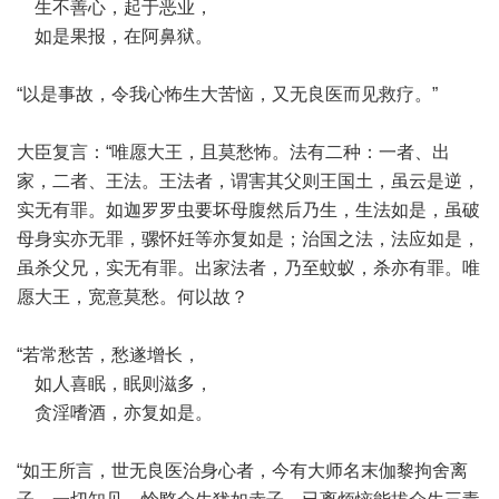
生不善心，起于恶业，
如是果报，在阿鼻狱。
“以是事故，令我心怖生大苦恼，又无良医而见救疗。”
大臣复言：“唯愿大王，且莫愁怖。法有二种：一者、出
家，二者、王法。王法者，谓害其父则王国土，虽云是逆，
实无有罪。如迦罗罗虫要坏母腹然后乃生，生法如是，虽破
母身实亦无罪，骡怀妊等亦复如是；治国之法，法应如是，
虽杀父兄，实无有罪。出家法者，乃至蚊蚁，杀亦有罪。唯
愿大王，宽意莫愁。何以故？
“若常愁苦，愁遂增长，
如人喜眠，眠则滋多，
贪淫嗜酒，亦复如是。
“如王所言，世无良医治身心者，今有大师名末伽黎拘舍离