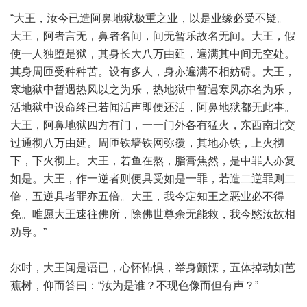
“大王，汝今已造阿鼻地狱极重之业，以是业缘必受不疑。
大王，阿者言无，鼻者名间，间无暂乐故名无间。大王，假
使一人独堕是狱，其身长大八万由延，遍满其中间无空处。
其身周匝受种种苦。设有多人，身亦遍满不相妨碍。大王，
寒地狱中暂遇热风以之为乐，热地狱中暂遇寒风亦名为乐，
活地狱中设命终已若闻活声即便还活，阿鼻地狱都无此事。
大王，阿鼻地狱四方有门，一一门外各有猛火，东西南北交
过通彻八万由延。周匝铁墙铁网弥覆，其地亦铁，上火彻
下，下火彻上。大王，若鱼在熬，脂膏焦然，是中罪人亦复
如是。大王，作一逆者则便具受如是一罪，若造二逆罪则二
倍，五逆具者罪亦五倍。大王，我今定知王之恶业必不得
免。唯愿大王速往佛所，除佛世尊余无能救，我今愍汝故相
劝导。”
尔时，大王闻是语已，心怀怖惧，举身颤慄，五体掉动如芭
蕉树，仰而答曰：“汝为是谁？不现色像而但有声？”