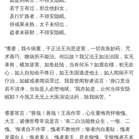
如是则病苦，不得安隐眠。
若于王有过，邪念他妇女，
及行圹路者，不得安隐眠。
持戒果未熟，太子未绍位，
盗者未获财，不得安隐眠。
“耆婆，我今病重，于正法王兴恶逆害，一切良医妙药、咒
术善巧、瞻病所不能治。何以故？我父法王如法治国，实无
辜咎，横加逆害。如鱼处陆，当有何乐？如鹿在橿，初无欢
心，如人自知命不终日，如王失国逃迸他土，如人闻病不可
疗治，如破戒者闻说罪过。我昔曾闻智者说言：‘身口意业
若不清净，当知是人必堕地狱。’我亦如是，云何当得安隐
眠耶？今我又无无上大医演说法药，除我病苦。”
耆婆答言：“善哉！善哉！王虽作罪，心生重悔而怀惭愧。
大王，诸佛世尊常说是言：‘有二白法能救众生，一惭、二
愧。’惭者自不作罪，愧者不教他作；惭者内自羞耻，愧者
发露向人；惭者羞人，愧者羞天，是名惭愧。无惭愧者不名