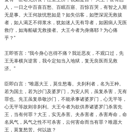
人，一日之中百喜百愁、百眠百寤、百惊百哭，有智之人斯
无是事。大王何故忧愁如是？如失侣客，如堕深泥无救拔
者，如人渴乏不得浆水，犹如迷人无有导者，如困病人无医
救疗，如海船破无救接者。大王今者为身痛耶？为心痛
乎？”
王即答言：“我今身心岂得不痛？我近恶友，不观口过，先
王无辜横兴逆害，我今定知当入地狱，复无良医而见救
济。”
臣即白言：“唯愿大王，莫生愁毒。夫刹利者，名为王种。
若为国土，若为沙门及婆罗门，为安人民，虽复杀害，无有
罪也。先王虽复恭敬沙门，不能承事诸婆罗门，心无平等，
心无平等故则非刹利。大王今者为欲供养诸婆罗门杀害先
王，当有何罪？大王，实无杀害。夫杀害者，杀害寿命，命
名风气，风气之性不可杀害，云何害命而当有罪？唯愿大
王，莫复愁苦。何以故？