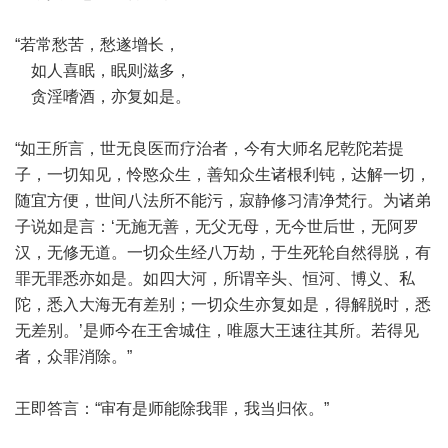
“若常愁苦，愁遂增长，
如人喜眠，眠则滋多，
贪淫嗜酒，亦复如是。
“如王所言，世无良医而疗治者，今有大师名尼乾陀若提
子，一切知见，怜愍众生，善知众生诸根利钝，达解一切，
随宜方便，世间八法所不能污，寂静修习清净梵行。为诸弟
子说如是言：‘无施无善，无父无母，无今世后世，无阿罗
汉，无修无道。一切众生经八万劫，于生死轮自然得脱，有
罪无罪悉亦如是。如四大河，所谓辛头、恒河、博义、私
陀，悉入大海无有差别；一切众生亦复如是，得解脱时，悉
无差别。’是师今在王舍城住，唯愿大王速往其所。若得见
者，众罪消除。”
王即答言：“审有是师能除我罪，我当归依。”