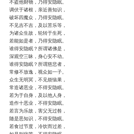
不盗他财物，乃得安隐眠。
调伏于诸根，亲近善知识，
破坏四魔众，乃得安隐眠。
不见吉不吉，及以苦乐等，
为诸众生故，轮转于生死，
若能如是者，乃得安隐眠。
谁得安隐眠？所谓诸佛是，
深观空三昧，身心安不动。
谁得安隐眠？所谓慈悲者，
常修不放逸，视众如一子。
众生无明冥，不见烦恼果，
常造诸恶业，不得安隐眠。
若为于自身，及以他人身，
造作十恶业，不得安隐眠。
若言为乐故，害父无过咎，
随是恶知识，不得安隐眠。
若食过节度，冷饮而过差，