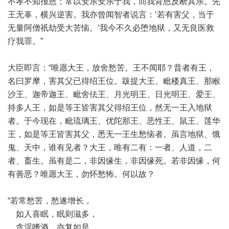
不孝不知报恩；常以安乐安乐于我，而我背恩反断其乐。先
王无辜，横兴逆害。我亦曾闻智者说言：‘若有害父，当于
无量阿僧祇劫受大苦恼。’我今不久必堕地狱，又无良医救
疗我罪。”
大臣即言：“唯愿大王，放舍愁苦。王不闻耶？昔者有王，
名曰罗摩，害其父已得绍王位。跋提大王、毗楼真王、那睺
沙王、迦帝迦王、毗舍佉王、月光明王、日光明王、爱王、
持多人王，如是等王皆害其父得绍王位，然无一王入地狱
者。于今现在，毗琉璃王、优陀那王、恶性王、鼠王、莲华
王，如是等王皆害其父，悉无一王生愁恼者。虽言地狱、饿
鬼、天中，谁有见者？大王，唯有二有：一者、人道，二
者、畜生。虽有是二，非因缘生，非因缘死。若非因缘，何
有善恶？唯愿大王，勿怀愁怖。何以故？
“若常愁苦，愁遂增长，
如人喜眠，眠则滋多，
贪淫嗜酒，亦复如是。