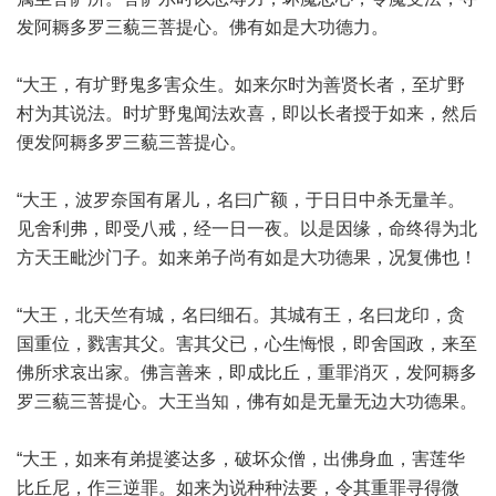
发阿耨多罗三藐三菩提心。佛有如是大功德力。
“大王，有圹野鬼多害众生。如来尔时为善贤长者，至圹野
村为其说法。时圹野鬼闻法欢喜，即以长者授于如来，然后
便发阿耨多罗三藐三菩提心。
“大王，波罗奈国有屠儿，名曰广额，于日日中杀无量羊。
见舍利弗，即受八戒，经一日一夜。以是因缘，命终得为北
方天王毗沙门子。如来弟子尚有如是大功德果，况复佛也！
“大王，北天竺有城，名曰细石。其城有王，名曰龙印，贪
国重位，戮害其父。害其父已，心生悔恨，即舍国政，来至
佛所求哀出家。佛言善来，即成比丘，重罪消灭，发阿耨多
罗三藐三菩提心。大王当知，佛有如是无量无边大功德果。
“大王，如来有弟提婆达多，破坏众僧，出佛身血，害莲华
比丘尼，作三逆罪。如来为说种种法要，令其重罪寻得微