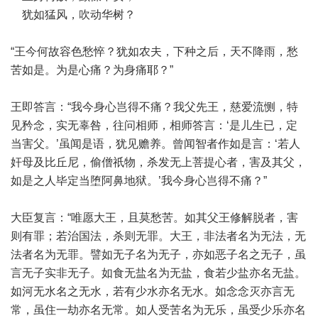
犹如猛风，吹动华树？
“王今何故容色愁悴？犹如农夫，下种之后，天不降雨，愁
苦如是。为是心痛？为身痛耶？”
王即答言：“我今身心岂得不痛？我父先王，慈爱流恻，特
见矜念，实无辜咎，往问相师，相师答言：‘是儿生已，定
当害父。’虽闻是语，犹见赡养。曾闻智者作如是言：‘若人
奸母及比丘尼，偷僧祇物，杀发无上菩提心者，害及其父，
如是之人毕定当堕阿鼻地狱。’我今身心岂得不痛？”
大臣复言：“唯愿大王，且莫愁苦。如其父王修解脱者，害
则有罪；若治国法，杀则无罪。大王，非法者名为无法，无
法者名为无罪。譬如无子名为无子，亦如恶子名之无子，虽
言无子实非无子。如食无盐名为无盐，食若少盐亦名无盐。
如河无水名之无水，若有少水亦名无水。如念念灭亦言无
常，虽住一劫亦名无常。如人受苦名为无乐，虽受少乐亦名