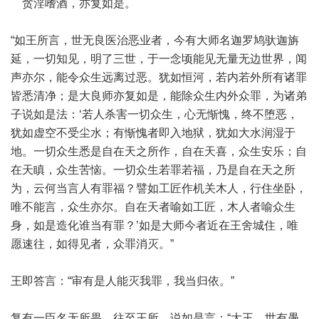
贪淫嗜酒，亦复如是。
“如王所言，世无良医治恶业者，今有大师名迦罗鸠驮迦旃
延，一切知见，明了三世，于一念顷能见无量无边世界，闻
声亦尔，能令众生远离过恶。犹如恒河，若内若外所有诸罪
皆悉清净；是大良师亦复如是，能除众生内外众罪，为诸弟
子说如是法：‘若人杀害一切众生，心无惭愧，终不堕恶，
犹如虚空不受尘水；有惭愧者即入地狱，犹如大水润湿于
地。一切众生悉是自在天之所作，自在天喜，众生安乐；自
在天瞋，众生苦恼。一切众生若罪若福，乃是自在天之所
为，云何当言人有罪福？譬如工匠作机关木人，行住坐卧，
唯不能言，众生亦尔。自在天者喻如工匠，木人者喻众生
身，如是造化谁当有罪？’如是大师今者近在王舍城住，唯
愿速往，如得见者，众罪消灭。”
王即答言：“审有是人能灭我罪，我当归依。”
复有一臣名无所畏，往至王所，说如是言：“大王，世有愚