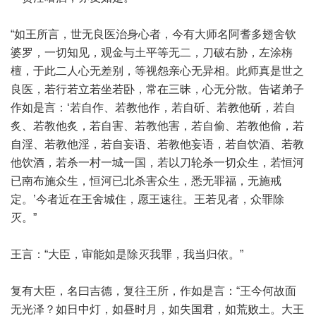
“如王所言，世无良医治身心者，今有大师名阿耆多翅舍钦
婆罗，一切知见，观金与土平等无二，刀破右胁，左涂栴
檀，于此二人心无差别，等视怨亲心无异相。此师真是世之
良医，若行若立若坐若卧，常在三昧，心无分散。告诸弟子
作如是言：‘若自作、若教他作，若自斫、若教他斫，若自
炙、若教他炙，若自害、若教他害，若自偷、若教他偷，若
自淫、若教他淫，若自妄语、若教他妄语，若自饮酒、若教
他饮酒，若杀一村一城一国，若以刀轮杀一切众生，若恒河
已南布施众生，恒河已北杀害众生，悉无罪福，无施戒
定。’今者近在王舍城住，愿王速往。王若见者，众罪除
灭。”
王言：“大臣，审能如是除灭我罪，我当归依。”
复有大臣，名曰吉德，复往王所，作如是言：“王今何故面
无光泽？如日中灯，如昼时月，如失国君，如荒败土。大王