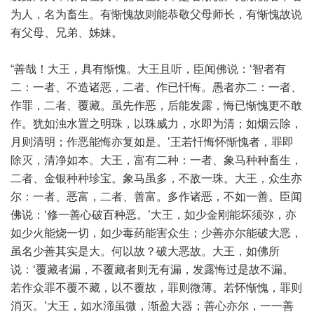
为人，名为畜生。有惭愧故则能恭敬父母师长，有惭愧故说
有父母、兄弟、姊妹。
“善哉！大王，具有惭愧。大王且听，臣闻佛说：‘智者有
二：一者、不造诸恶，二者、作已忏悔。愚者亦二：一者、
作罪，二者、覆藏。虽先作恶，后能发露，悔已惭愧更不敢
作。犹如浊水置之明珠，以珠威力，水即为清；如烟云除，
月则清明；作恶能悔亦复如是。’王若忏悔怀惭愧者，罪即
除灭，清净如本。大王，富有二种：一者、象马种种畜生，
二者、金银种种珍宝。象马虽多，不敌一珠。大王，众生亦
尔：一者、恶富，二者、善富。多作诸恶，不如一善。臣闻
佛说：‘修一善心破百种恶。’大王，如少金刚能坏须弥，亦
如少火能烧一切，如少毒药能害众生；少善亦尔能破大恶，
虽名少善其实是大。何以故？破大恶故。大王，如佛所
说：‘覆藏者漏，不覆藏者则无有漏，发露悔过是故不漏。
若作众罪不覆不藏，以不覆故，罪则微薄。若怀惭愧，罪则
消灭。’大王，如水渧虽微，渐盈大器；善心亦尔，一一善