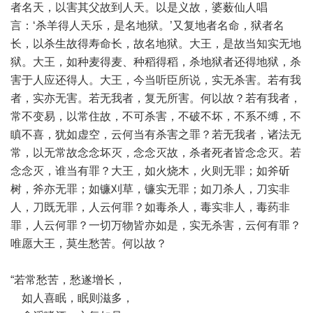
者名天，以害其父故到人天。以是义故，婆薮仙人唱
言：‘杀羊得人天乐，是名地狱。’又复地者名命，狱者名
长，以杀生故得寿命长，故名地狱。大王，是故当知实无地
狱。大王，如种麦得麦、种稻得稻，杀地狱者还得地狱，杀
害于人应还得人。大王，今当听臣所说，实无杀害。若有我
者，实亦无害。若无我者，复无所害。何以故？若有我者，
常不变易，以常住故，不可杀害，不破不坏，不系不缚，不
瞋不喜，犹如虚空，云何当有杀害之罪？若无我者，诸法无
常，以无常故念念坏灭，念念灭故，杀者死者皆念念灭。若
念念灭，谁当有罪？大王，如火烧木，火则无罪；如斧斫
树，斧亦无罪；如镰刈草，镰实无罪；如刀杀人，刀实非
人，刀既无罪，人云何罪？如毒杀人，毒实非人，毒药非
罪，人云何罪？一切万物皆亦如是，实无杀害，云何有罪？
唯愿大王，莫生愁苦。何以故？
“若常愁苦，愁遂增长，
如人喜眠，眠则滋多，