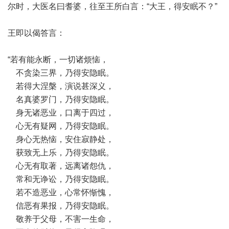
尔时，大医名曰耆婆，往至王所白言：“大王，得安眠不？”
王即以偈答言：
“若有能永断，一切诸烦恼，
不贪染三界，乃得安隐眠。
若得大涅槃，演说甚深义，
名真婆罗门，乃得安隐眠。
身无诸恶业，口离于四过，
心无有疑网，乃得安隐眠。
身心无热恼，安住寂静处，
获致无上乐，乃得安隐眠。
心无有取著，远离诸怨仇，
常和无诤讼，乃得安隐眠。
若不造恶业，心常怀惭愧，
信恶有果报，乃得安隐眠。
敬养于父母，不害一生命，