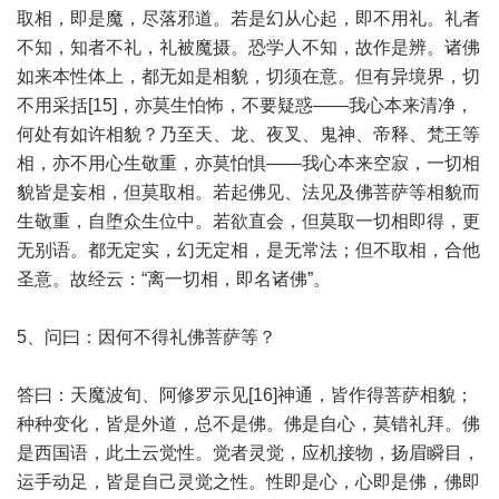
取相，即是魔，尽落邪道。若是幻从心起，即不用礼。礼者
不知，知者不礼，礼被魔摄。恐学人不知，故作是辨。诸佛
如来本性体上，都无如是相貌，切须在意。但有异境界，切
不用采括[15]，亦莫生怕怖，不要疑惑——我心本来清净，
何处有如许相貌？乃至天、龙、夜叉、鬼神、帝释、梵王等
相，亦不用心生敬重，亦莫怕惧——我心本来空寂，一切相
貌皆是妄相，但莫取相。若起佛见、法见及佛菩萨等相貌而
生敬重，自堕众生位中。若欲直会，但莫取一切相即得，更
无别语。都无定实，幻无定相，是无常法；但不取相，合他
圣意。故经云：“离一切相，即名诸佛”。
5、问曰：因何不得礼佛菩萨等？
答曰：天魔波旬、阿修罗示见[16]神通，皆作得菩萨相貌；
种种变化，皆是外道，总不是佛。佛是自心，莫错礼拜。佛
是西国语，此土云觉性。觉者灵觉，应机接物，扬眉瞬目，
运手动足，皆是自己灵觉之性。性即是心，心即是佛，佛即