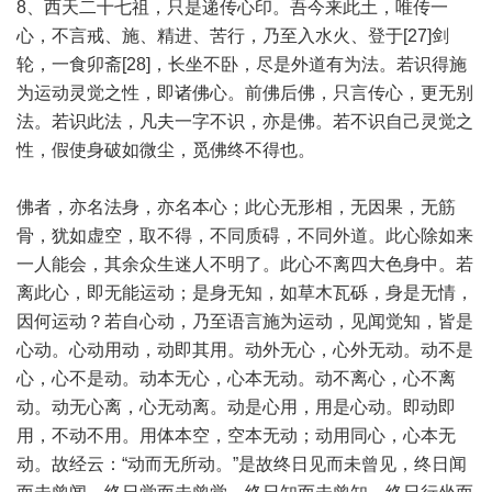
8、西天二十七祖，只是递传心印。吾今来此土，唯传一
心，不言戒、施、精进、苦行，乃至入水火、登于[27]剑
轮，一食卯斋[28]，长坐不卧，尽是外道有为法。若识得施
为运动灵觉之性，即诸佛心。前佛后佛，只言传心，更无别
法。若识此法，凡夫一字不识，亦是佛。若不识自己灵觉之
性，假使身破如微尘，觅佛终不得也。
佛者，亦名法身，亦名本心；此心无形相，无因果，无筋
骨，犹如虚空，取不得，不同质碍，不同外道。此心除如来
一人能会，其余众生迷人不明了。此心不离四大色身中。若
离此心，即无能运动；是身无知，如草木瓦砾，身是无情，
因何运动？若自心动，乃至语言施为运动，见闻觉知，皆是
心动。心动用动，动即其用。动外无心，心外无动。动不是
心，心不是动。动本无心，心本无动。动不离心，心不离
动。动无心离，心无动离。动是心用，用是心动。即动即
用，不动不用。用体本空，空本无动；动用同心，心本无
动。故经云：“动而无所动。”是故终日见而未曾见，终日闻