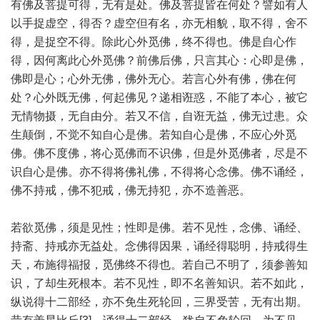
有佛及菩提可得，无有是处。佛及菩提皆在何处？譬如有人
以手捉虚空，得否？虚空但有名，亦无相貌，取不得，舍不
得，是捉空不得。除此心外觅佛，终不得也。佛是自心作
得，因何离此心外觅佛？前佛后佛，只言其心：心即是佛，
佛即是心；心外无佛，佛外无心。若言心外有佛，佛在何
处？心外既无佛，何起佛见？递相诳惑，不能了本心，被它
无情物摄，无自由分。若又不信，自诳无益，佛无过患。众
生颠倒，不觉不知自心是佛。若知自心是佛，不应心外觅
佛。佛不度佛，将心觅佛而不识佛，但是外觅佛者，尽是不
识自心是佛。亦不得将佛礼佛，不得将心念佛。佛不诵经，
佛不持戒，佛不犯戒，佛无持犯，亦不造善恶。
若欲觅佛，须是见性；性即是佛。若不见性，念佛、诵经、
持斋、持戒亦无益处。念佛得因果，诵经得聪明，持戒得生
天，布施得福报，觅佛终不得也。若自己不明了，须参善知
识，了却生死根本。若不见性，即不名善知识。若不如此，
纵说得十二部经，亦不免生死轮回，三界受苦，无有出期。