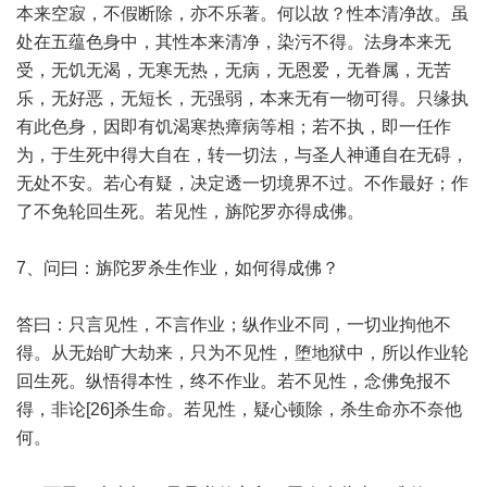
本来空寂，不假断除，亦不乐著。何以故？性本清净故。虽
处在五蕴色身中，其性本来清净，染污不得。法身本来无
受，无饥无渴，无寒无热，无病，无恩爱，无眷属，无苦
乐，无好恶，无短长，无强弱，本来无有一物可得。只缘执
有此色身，因即有饥渴寒热瘴病等相；若不执，即一任作
为，于生死中得大自在，转一切法，与圣人神通自在无碍，
无处不安。若心有疑，决定透一切境界不过。不作最好；作
了不免轮回生死。若见性，旃陀罗亦得成佛。
7、问曰：旃陀罗杀生作业，如何得成佛？
答曰：只言见性，不言作业；纵作业不同，一切业拘他不
得。从无始旷大劫来，只为不见性，堕地狱中，所以作业轮
回生死。纵悟得本性，终不作业。若不见性，念佛免报不
得，非论[26]杀生命。若见性，疑心顿除，杀生命亦不奈他
何。