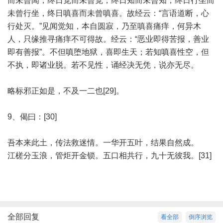
而未曾闻，终日觉而未曾觉，终日知而未曾知，终日行坐而
未曾行坐，终日嗔喜而未曾嗔喜。故经云：“言语道断，心
行处灭。”见闻觉知，本自圆寂，乃至嗔喜痛痒，何异木
人，只缘推寻痛痒不可得故。经云：“恶业即得苦报，善业
即有善报”。不但嗔堕地狱，喜即生天；若知嗔喜性空，但
不执，即诸业脱。若不见性，诵经决无凭，说亦无尽。
略标邪正如是，不及一二也[29]。
9、偈曰：[30]
吾本来此土，传法救迷情。一华开五叶，结果自然成。
江槎分玉浪，管炬开金锁。五口相共行，九十无彼我。[31]
全部回复
看全部
倒序浏览