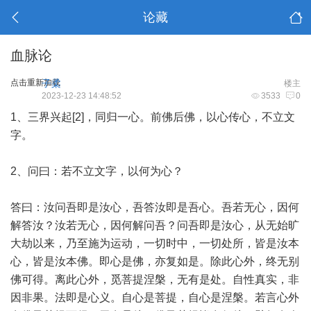
论藏
血脉论
点击重新加载
子柔
楼主
2023-12-23 14:48:52
3533
0
1、三界兴起[2]，同归一心。前佛后佛，以心传心，不立文
字。
2、问曰：若不立文字，以何为心？
答曰：汝问吾即是汝心，吾答汝即是吾心。吾若无心，因何
解答汝？汝若无心，因何解问吾？问吾即是汝心，从无始旷
大劫以来，乃至施为运动，一切时中，一切处所，皆是汝本
心，皆是汝本佛。即心是佛，亦复如是。除此心外，终无别
佛可得。离此心外，觅菩提涅槃，无有是处。自性真实，非
因非果。法即是心义。自心是菩提，自心是涅槃。若言心外