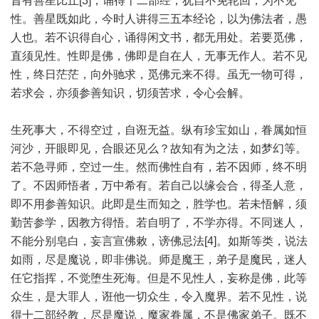
昔有善星比丘[3]，诵得十二部经，犹自不免轮回，为不见
性。善星既如此，今时人讲得三五本经论，以为佛法者，愚
人也。若不识得自心，诵得闲文书，都无用处。若要觅佛，
直须见性。性即是佛，佛即是自在人，无事无作人。若不见
性，终日茫茫，向外驰求，觅佛元来不得。虽无一物可得，
若求会，亦须参善知识，切须苦求，令心会解。
生死事大，不得空过，自诳无益。纵有珍宝如山，眷属如恒
河沙，开眼即见，合眼还见么？故知有为之法，如梦幻等。
若不急寻师，空过一生。然而佛性自有，若不因师，终不明
了。不因师悟者，万中希有。若自己以缘会合，得圣人意，
即不用参善知识。此即是生而知之，胜学也。若未悟解，须
勤苦参学，因教方得悟。若自明了，不学亦得。不同迷人，
不能分别皂白，妄言宣佛敕，谤佛忌法[4]。如斯等类，说法
如雨，尽是魔说，即非佛说。师是魔王，弟子是魔民，迷人
任它指挥，不觉堕生死海。但是不见性人，妄称是佛，此等
众生，是大罪人，诳他一切众生，令入魔界。若不见性，说
得十二部经教，尽是魔说，魔家眷属，不是佛家弟子。既不