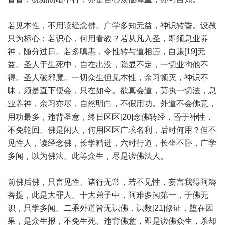
若见本性，不用读经念佛。广学多知无益，神识转昏。设教
只为标心；若识心，何用看教？若从凡入圣，即须息业养
神，随分过日。若多嗔恚，令性转与道相违，自赚[19]无
益。圣人于生死中，自在出没，隐显不定，一切业拘他不
得。圣人破邪魔。一切众生但见本性，余习顿灭，神识不
昧，须是直下便会，只在如今。欲真会道，莫执一切法，息
业养神，余习亦尽，自然明白，不假用功。外道不会佛意，
用功最多，违背圣意，终日区区[20]念佛转经，昏于神性，
不免轮回。佛是闲人，何用区区广求名利，后时何用？但不
见性人，读经念佛，长学精进，六时行道，长坐不卧，广学
多闻，以为佛法。此等众生，尽是谤佛法人。
前佛后佛，只言见性。诸行无常，若不见性，妄言我得阿耨
菩提，此是大罪人。十大弟子中，阿难多闻第一，于佛无
识，只学多闻。二乘外道皆无识佛，识数[21]修证，堕在因
果，是众生报，不免生死。违背佛意，即是谤佛众生，杀却