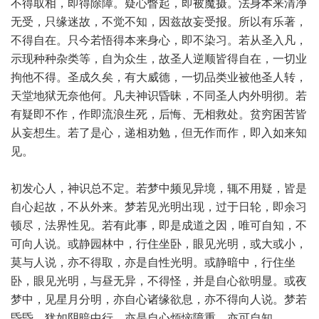
不得取相，即得除障。疑心瞥起，即被魔摄。法身本来清净
无受，只缘迷故，不觉不知，因兹故妄受报。所以有乐著，
不得自在。只今若悟得本来身心，即不染习。若从圣入凡，
示现种种杂类等，自为众生，故圣人逆顺皆得自在，一切业
拘他不得。圣成久矣，有大威德，一切品类业被他圣人转，
天堂地狱无奈他何。凡夫神识昏昧，不同圣人内外明彻。若
有疑即不作，作即流浪生死，后悔、无相救处。贫穷困苦皆
从妄想生。若了是心，递相劝勉，但无作而作，即入如来知
见。
初发心人，神识总不定。若梦中频见异境，辄不用疑，皆是
自心起故，不从外来。梦若见光明出现，过于日轮，即余习
顿尽，法界性见。若有此事，即是成道之因，唯可自知，不
可向人说。或静园林中，行住坐卧，眼见光明，或大或小，
莫与人说，亦不得取，亦是自性光明。或静暗中，行住坐
卧，眼见光明，与昼无异，不得怪，并是自心欲明显。或夜
梦中，见星月分明，亦自心诸缘欲息，亦不得向人说。梦若
昏昏，犹如阴暗中行，亦是自心烦恼障重，亦可自知。