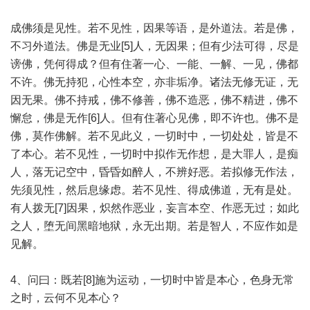
成佛须是见性。若不见性，因果等语，是外道法。若是佛，
不习外道法。佛是无业[5]人，无因果；但有少法可得，尽是
谤佛，凭何得成？但有住著一心、一能、一解、一见，佛都
不许。佛无持犯，心性本空，亦非垢净。诸法无修无证，无
因无果。佛不持戒，佛不修善，佛不造恶，佛不精进，佛不
懈怠，佛是无作[6]人。但有住著心见佛，即不许也。佛不是
佛，莫作佛解。若不见此义，一切时中，一切处处，皆是不
了本心。若不见性，一切时中拟作无作想，是大罪人，是痴
人，落无记空中，昏昏如醉人，不辨好恶。若拟修无作法，
先须见性，然后息缘虑。若不见性、得成佛道，无有是处。
有人拨无[7]因果，炽然作恶业，妄言本空、作恶无过；如此
之人，堕无间黑暗地狱，永无出期。若是智人，不应作如是
见解。
4、问曰：既若[8]施为运动，一切时中皆是本心，色身无常
之时，云何不见本心？