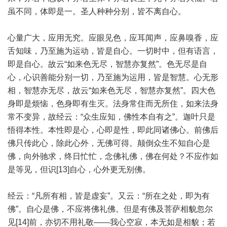
虽不同，体即是一。圣人种种分别，皆不离自心。
心量广大，应用无究。应眼见色，应耳闻声，应鼻嗅香，应
舌知味，乃至施为运动，皆是自心。一切时中，但有语言，
即是自心。故云“如来色无尽，智慧亦复然”。色无尽是自
心，心识善能分别一切，乃至施为运用，皆是智慧。心无形
相，智慧亦无尽，故云“如来色无尽，智慧亦复然”。四大色
身即是烦恼，色身即有生灭。法身常住而无所住，如来法身
常不变异，故经云：“众生应知，佛性本自有之”。迦叶只是
悟得本性。本性即是心，心即是性，即此同诸佛心。前佛后
佛只传此心，除此心外，无佛可得。颠倒众生不知自心是
佛，向外驰求，终日忙忙，念佛礼佛，佛在何处？不应作如
是等见，但识[13]自心，心外更无别佛。
经云：“凡所有相，皆是虚妄”。又云：“所在之处，即为有
佛”。自心是佛，不应将佛礼佛。但是有佛及菩萨相貌忽尔
见[14]前，亦切不用礼敬——我心空寂，本无如是相貌；若