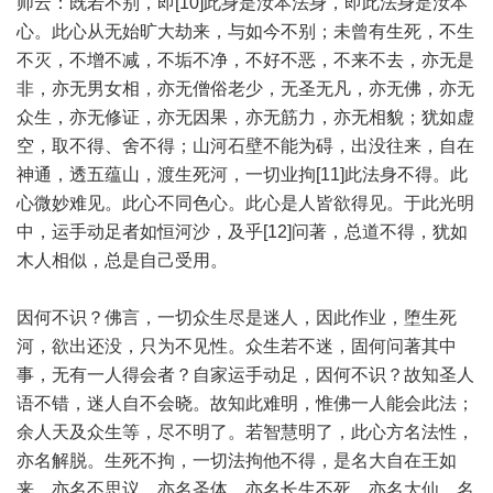
师云：既若不别，即[10]此身是汝本法身，即此法身是汝本
心。此心从无始旷大劫来，与如今不别；未曾有生死，不生
不灭，不增不减，不垢不净，不好不恶，不来不去，亦无是
非，亦无男女相，亦无僧俗老少，无圣无凡，亦无佛，亦无
众生，亦无修证，亦无因果，亦无筋力，亦无相貌；犹如虚
空，取不得、舍不得；山河石壁不能为碍，出没往来，自在
神通，透五蕴山，渡生死河，一切业拘[11]此法身不得。此
心微妙难见。此心不同色心。此心是人皆欲得见。于此光明
中，运手动足者如恒河沙，及乎[12]问著，总道不得，犹如
木人相似，总是自己受用。
因何不识？佛言，一切众生尽是迷人，因此作业，堕生死
河，欲出还没，只为不见性。众生若不迷，固何问著其中
事，无有一人得会者？自家运手动足，因何不识？故知圣人
语不错，迷人自不会晓。故知此难明，惟佛一人能会此法；
余人天及众生等，尽不明了。若智慧明了，此心方名法性，
亦名解脱。生死不拘，一切法拘他不得，是名大自在王如
来，亦名不思议，亦名圣体，亦名长生不死，亦名大仙。名