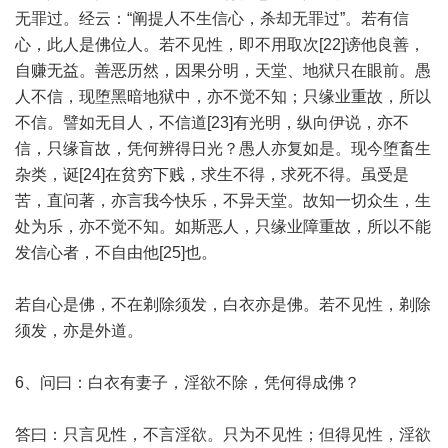
无罪过。经云：“阐提人不生信心，杀却无罪过”。若有信
心，此人是佛位人。若不见性，即不用取次[22]谤他良善，
自赚无益。善恶历然，因果分明，天堂、地狱只在眼前。愚
人不信，现堕黑暗地狱中，亦不觉不知；只缘业重故，所以
不信。譬如无目人，不信道[23]有光明，纵向伊说，亦不
信，只缘盲故，凭何辨得日光？愚人亦复如是。现今堕畜生
杂类，诞[24]在贫穷下贱，求生不得，求死不得。虽受是
苦，直问著，亦言我今快乐，不异天堂。故知一切众生，生
处为乐，亦不觉不知。如斯恶人，只缘业障重故，所以不能
发信心者，不自由他[25]也。
若自心是佛，不在剃除须发，白衣亦是佛。若不见性，剃除
须发，亦是外道。
6、问曰：白衣有妻子，淫欲不除，凭何得成佛？
答曰：只言见性，不言淫欲。只为不见性；但得见性，淫欲