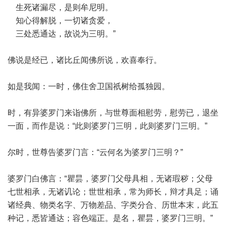
生死诸漏尽，是则牟尼明。
知心得解脱，一切诸贪爱，
三处悉通达，故说为三明。”
佛说是经已，诸比丘闻佛所说，欢喜奉行。
如是我闻：一时，佛住舍卫国祇树给孤独园。
时，有异婆罗门来诣佛所，与世尊面相慰劳，慰劳已，退坐
一面，而作是说：“此则婆罗门三明，此则婆罗门三明。”
尔时，世尊告婆罗门言：“云何名为婆罗门三明？”
婆罗门白佛言：“瞿昙，婆罗门父母具相，无诸瑕秽；父母
七世相承，无诸讥论；世世相承，常为师长，辩才具足；诵
诸经典、物类名字、万物差品、字类分合、历世本末，此五
种记，悉皆通达；容色端正。是名，瞿昙，婆罗门三明。”