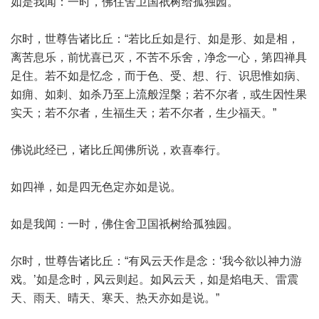
如是我闻：一时，佛住舍卫国祇树给孤独园。
尔时，世尊告诸比丘：“若比丘如是行、如是形、如是相，
离苦息乐，前忧喜已灭，不苦不乐舍，净念一心，第四禅具
足住。若不如是忆念，而于色、受、想、行、识思惟如病、
如痈、如刺、如杀乃至上流般涅槃；若不尔者，或生因性果
实天；若不尔者，生福生天；若不尔者，生少福天。”
佛说此经已，诸比丘闻佛所说，欢喜奉行。
如四禅，如是四无色定亦如是说。
如是我闻：一时，佛住舍卫国祇树给孤独园。
尔时，世尊告诸比丘：“有风云天作是念：‘我今欲以神力游
戏。’如是念时，风云则起。如风云天，如是焰电天、雷震
天、雨天、晴天、寒天、热天亦如是说。”