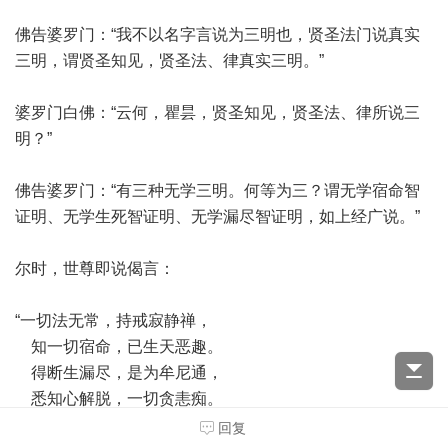
佛告婆罗门：“我不以名字言说为三明也，贤圣法门说真实
三明，谓贤圣知见，贤圣法、律真实三明。”
婆罗门白佛：“云何，瞿昙，贤圣知见，贤圣法、律所说三
明？”
佛告婆罗门：“有三种无学三明。何等为三？谓无学宿命智
证明、无学生死智证明、无学漏尽智证明，如上经广说。”
尔时，世尊即说偈言：
“一切法无常，持戒寂静禅，
知一切宿命，已生天恶趣。
得断生漏尽，是为牟尼通，
悉知心解脱，一切贪恚痴。
我说是三明，非言语所说。
回复