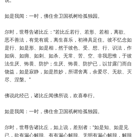
说。
如是我闻：一时，佛住舍卫国祇树给孤独园。
尔时，世尊告诸比丘：“若比丘若行、若形、若相，离欲、
恶不善法，有觉有观，离生喜乐，初禅具足住。彼不忆念如
是行、如是形、如是相，然于彼色、受、想、行、识法，作
如病、如痈、如刺、如杀、无常、苦、空、非我思惟，于彼
法生厌、怖畏、防护；生厌、怖畏、防护已，以甘露门而自
饶益，如是寂静，如是胜妙，所谓舍离，余爱尽、无欲、灭
尽、涅槃。”
佛说此经已，诸比丘闻佛所说，欢喜奉行。
如是我闻：一时，佛住舍卫国祇树给孤独园。
尔时，世尊告诸比丘，如上说，差别者：“如是知、如是见
已，欲有漏心解脱、有有漏心解脱、无明有漏心解脱，解脱