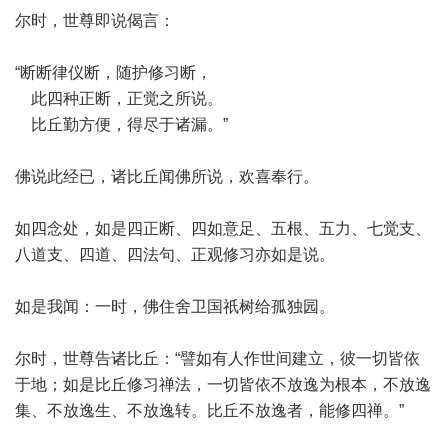
尔时，世尊即说偈言：
“断断律仪断，随护修习断，
此四种正断，正觉之所说。
比丘勤方便，得尽于诸漏。”
佛说此经已，诸比丘闻佛所说，欢喜奉行。
如四念处，如是四正断、四如意足、五根、五力、七觉支、
八道支、四道、四法句、正观修习亦如是说。
如是我闻：一时，佛住舍卫国祇树给孤独园。
尔时，世尊告诸比丘：“譬如有人作世间建立，彼一切皆依
于地；如是比丘修习禅法，一切皆依不放逸为根本，不放逸
集、不放逸生、不放逸转。比丘不放逸者，能修四禅。”