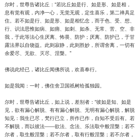
尔时，世尊告诸比丘：“若比丘如是行、如是形、如是相，
息有觉有观，内净一心，无觉无观，定生喜乐，第二禅具足
住。若不如是行、如是形、如是相忆念，而于色、受、想、
行、识法思惟如病、如痈、如刺、如杀、无常、苦、空、非
我，于此等法心生厌离、怖畏、防护；厌离、防护已，于甘
露法界以自饶益。此则寂静，此则胜妙，所谓舍离，一切有
余爱尽、无欲、灭尽、涅槃。”
佛说此经已，诸比丘闻佛所说，欢喜奉行。
如是我闻：一时，佛住舍卫国祇树给孤独园。
尔时，世尊告诸比丘，如上说，差别者：“彼如是知、如是
见，欲有漏心解脱、有有漏心解脱、无明有漏心解脱，解脱
知见：我生已尽，梵行已立，所作已作，自知不受后有。若
不解脱，而以彼法——欲法、念法、乐法取中般涅槃；若不
尔者，取生般涅槃；若不尔者，取有行般涅槃；若不尔者，