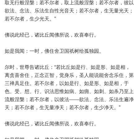
取无行般涅槃；若不尔者，取上流般涅槃；若不尔者，彼以
欲法、念法、乐法生自性光音天；若不尔者，生无量光天；
若不尔者，生少光天。”
佛说此经已，诸比丘闻佛所说，欢喜奉行。
如是我闻：一时，佛住舍卫国祇树给孤独园。
尔时，世尊告诸比丘：“若比丘如是行、如是形、如是相，
离贪喜舍住，正念正智，觉身乐，圣人能说能舍念乐住，第
三禅具足住。若不尔者，以如是行、如是形、如是相，于
色、受、想、行、识法思惟如病、如痈、如刺、如杀乃至上
流般涅槃；若不尔者，以彼法——欲法、念法、乐法生遍净
天；若不尔者，生无量净天；若不尔者，生少净天。”
佛说此经已，诸比丘闻佛所说，欢喜奉行。