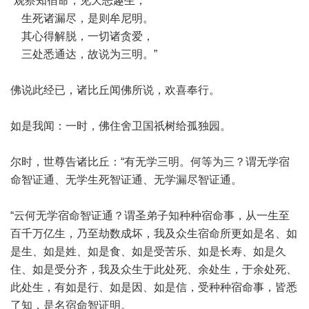
“观察知宿命，见天恶趣生，
生死诸漏尽，是则牟尼明。
其心得解脱，一切诸贪爱，
三处悉通达，故说为三明。”
佛说此经已，诸比丘闻佛所说，欢喜奉行。
如是我闻：一时，佛住舍卫国祇树给孤独园。
尔时，世尊告诸比丘：“有无学三明。何等为三？谓无学宿
命智证通、无学生死智证通、无学漏尽智证通。
“云何无学宿命智证通？谓圣弟子知种种宿命事，从一生至
百千万亿生，乃至劫数成坏，我及众生宿命所更如是名、如
是生、如是姓、如是食、如是受苦乐、如是长寿、如是久
住、如是受分齐，我及众生于此处死、余处生，于余处死、
此处生，有如是行、如是因、如是信，受种种宿命事，皆悉
了知，是名宿命智证明。