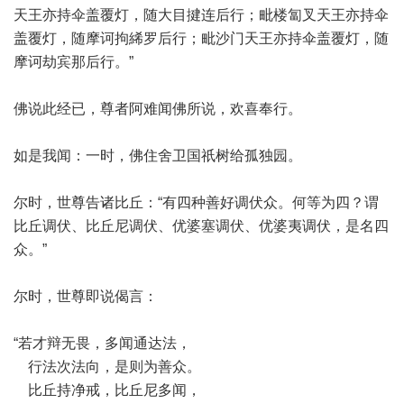
天王亦持伞盖覆灯，随大目揵连后行；毗楼匐叉天王亦持伞
盖覆灯，随摩诃拘絺罗后行；毗沙门天王亦持伞盖覆灯，随
摩诃劫宾那后行。”
佛说此经已，尊者阿难闻佛所说，欢喜奉行。
如是我闻：一时，佛住舍卫国祇树给孤独园。
尔时，世尊告诸比丘：“有四种善好调伏众。何等为四？谓
比丘调伏、比丘尼调伏、优婆塞调伏、优婆夷调伏，是名四
众。”
尔时，世尊即说偈言：
“若才辩无畏，多闻通达法，
行法次法向，是则为善众。
比丘持净戒，比丘尼多闻，