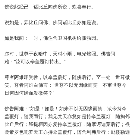
佛说此经已，诸比丘闻佛所说，欢喜奉行。
说如是，异比丘问佛、佛问诸比丘亦如是说。
如是我闻：一时，佛住舍卫国祇树给孤独园。
尔时，世尊于夜暗中，天时小雨，电光焰照。佛告阿
难：“汝可以伞盖覆灯持出。”
尊者阿难即受教，以伞盖覆灯，随佛后行。至一处，世尊微
笑。尊者阿难白佛言：“世尊不以无因缘而笑，不审世尊今
日何因何缘而发微笑？”
佛告阿难：“如是！如是！如来不以无因缘而笑，汝今持伞
盖覆灯，随我而行；我见梵天亦复如是持伞盖覆灯，随拘邻
比丘后行；释提桓因亦复持伞盖覆灯，随摩诃迦葉后行；袟
栗帝罗色吒罗天王亦持伞盖覆灯，随舍利弗后行；毗楼勒迦