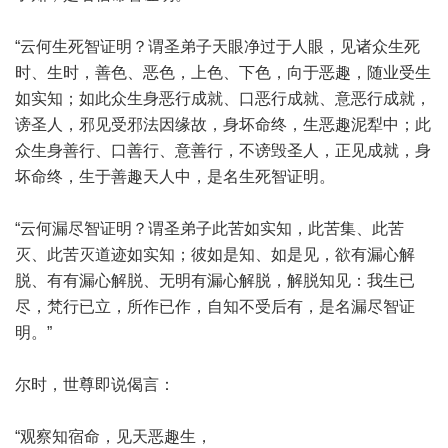
“云何生死智证明？谓圣弟子天眼净过于人眼，见诸众生死
时、生时，善色、恶色，上色、下色，向于恶趣，随业受生
如实知；如此众生身恶行成就、口恶行成就、意恶行成就，
谤圣人，邪见受邪法因缘故，身坏命终，生恶趣泥犁中；此
众生身善行、口善行、意善行，不谤毁圣人，正见成就，身
坏命终，生于善趣天人中，是名生死智证明。
“云何漏尽智证明？谓圣弟子此苦如实知，此苦集、此苦
灭、此苦灭道迹如实知；彼如是知、如是见，欲有漏心解
脱、有有漏心解脱、无明有漏心解脱，解脱知见：我生已
尽，梵行已立，所作已作，自知不受后有，是名漏尽智证
明。”
尔时，世尊即说偈言：
“观察知宿命，见天恶趣生，