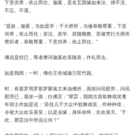
下意供养，依止而住。迦葉，是名五因缘如来法、律不没、
不忘、不退。
“是故，迦葉，当如是学：于大师所，当修恭敬尊重，下意
供养，依止而住；若法、若学、若随顺教、若诸梵行大师所
赞叹者，恭敬尊重，下意供养，依止而住。”
佛说是经已，尊者摩诃迦葉欢喜随喜，作礼而去。
如是我闻：一时，佛住王舍城迦兰陀竹园。
时，有遮罗周罗那罗聚落主来诣佛所，面前问讯慰劳，问讯
慰劳已，退坐一面，白佛言：“瞿昙，我闻古昔歌舞戏笑耆
年宿士作如是说：‘若伎儿于大众中歌舞戏笑，作种种伎，
令彼大众欢乐喜笑；以是业缘，身坏命终，生欢喜天。’于
此，瞿昙法中所说云何？”