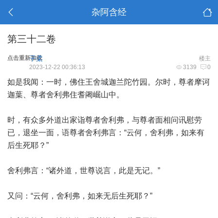
杂阿含经
第三十二卷
点击重新加载
子柔
楼主
2023-12-22 00:36:13
3139
0
如是我闻：一时，佛住王舍城迦兰陀竹园。尔时，尊者摩诃
迦葉、尊者舍利弗住耆阇崛山中。
时，有众多外道出家诣尊者舍利弗，与尊者面相问讯慰劳
已，退坐一面，语尊者舍利弗言：“云何，舍利弗，如来有
后生死耶？”
舍利弗言：“诸外道，世尊说言，此是无记。”
又问：“云何，舍利弗，如来无后生死耶？”