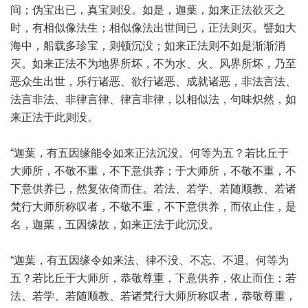
间；伪宝出已，真宝则没。如是，迦葉，如来正法欲灭之
时，有相似像法生；相似像法出世间已，正法则灭。譬如大
海中，船载多珍宝，则顿沉没；如来正法则不如是渐渐消
灭。如来正法不为地界所坏，不为水、火、风界所坏，乃至
恶众生出世，乐行诸恶、欲行诸恶、成就诸恶，非法言法、
法言非法、非律言律、律言非律，以相似法，句味炽然，如
来正法于此则没。
“迦葉，有五因缘能令如来正法沉没。何等为五？若比丘于
大师所，不敬不重，不下意供养；于大师所，不敬不重，不
下意供养已，然复依倚而住。若法、若学、若随顺教、若诸
梵行大师所称叹者，不敬不重，不下意供养，而依止住，是
名，迦葉，五因缘故，如来正法于此沉没。
“迦葉，有五因缘令如来法、律不没、不忘、不退。何等为
五？若比丘于大师所，恭敬尊重，下意供养，依止而住；若
法、若学、若随顺教、若诸梵行大师所称叹者，恭敬尊重，