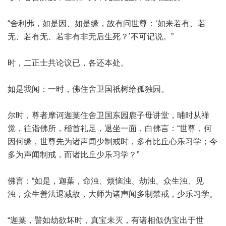
“舍利弗，如是因、如是缘，故有问世尊：‘如来若有、若
无、若有无、若非有非无后生死？’不可记说。”
时，二正士共论议已，各还本处。
如是我闻：一时，佛住舍卫国祇树给孤独园。
尔时，尊者摩诃迦葉住舍卫国东园鹿子母讲堂，晡时从禅
觉，往诣佛所，稽首礼足，退坐一面，白佛言：“世尊，何
因何缘，世尊先为诸声闻少制戒时，多有比丘心乐习学；今
多为声闻制戒，而诸比丘少乐习学？”
佛言：“如是，迦葉，命浊、烦恼浊、劫浊、众生浊、见
浊，众生善法退减故，大师为诸声闻多制禁戒，少乐习学。
“迦葉，譬如劫欲坏时，真宝未灭，有诸相似伪宝出于世