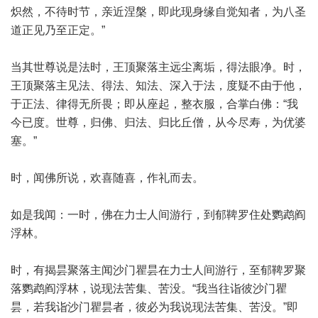
炽然，不待时节，亲近涅槃，即此现身缘自觉知者，为八圣
道正见乃至正定。”
当其世尊说是法时，王顶聚落主远尘离垢，得法眼净。时，
王顶聚落主见法、得法、知法、深入于法，度疑不由于他，
于正法、律得无所畏；即从座起，整衣服，合掌白佛：“我
今已度。世尊，归佛、归法、归比丘僧，从今尽寿，为优婆
塞。”
时，闻佛所说，欢喜随喜，作礼而去。
如是我闻：一时，佛在力士人间游行，到郁鞞罗住处鹦鹉阎
浮林。
时，有揭昙聚落主闻沙门瞿昙在力士人间游行，至郁鞞罗聚
落鹦鹉阎浮林，说现法苦集、苦没。“我当往诣彼沙门瞿
昙，若我诣沙门瞿昙者，彼必为我说现法苦集、苦没。”即