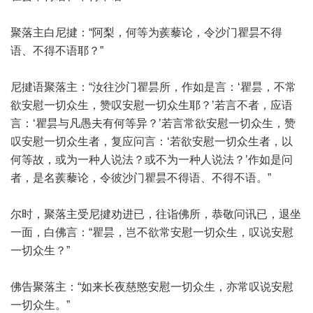
聚落主白尼揵：“阿梨，何等为蒺藜论，令沙门瞿昙不得
语、不得不语耶？”
尼揵语聚落主：“汝往沙门瞿昙所，作如是言：‘瞿昙，不常
欲安慰一切众生，赞叹安慰一切众生耶？’若言不者，应语
言：‘瞿昙与凡愚夫有何等异？’若言常欲安慰一切众生，赞
叹安慰一切众生者，复应问言：‘若欲安慰一切众生者，以
何等故，或为一种人说法？或不为一种人说法？’作如是问
者，是名蒺藜论，令彼沙门瞿昙不得语、不得不语。”
尔时，聚落主受尼揵劝进已，往诣佛所，恭敬问讯已，退坐
一面，白佛言：“瞿昙，岂不欲常安慰一切众生，叹说安慰
一切众生？”
佛告聚落主：“如来长夜慈愍安慰一切众生，亦常叹说安慰
一切众生。”