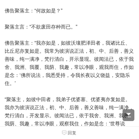
佛告聚落主：“何故如是？”
聚落主言：“不欲废田存种而已。”
佛告聚落主：“我亦如是，如彼沃壤肥泽田者，我诸比丘、
比丘尼亦复如是。我常为彼演说正法，初、中、后善，善义
善味，纯一满净，梵行清白，开示显现。彼闻法已，依于我
舍、我洲、我覆、我荫、我趣，常以净眼，观我而住，作如
是念：‘佛所说法，我悉受持，令我长夜以义饶益，安隐乐
住。’
“聚落主，如彼中田者，我弟子优婆塞、优婆夷亦复如是。
我亦为彼演说正法，初、中、后善，善义善味，纯一满净，
梵行清白，开发显示。彼闻法已，依于我舍、我洲、我覆、
我荫、我趣，常以净眼，观察我住，作如是念：‘世尊说
法，我悉受持，令我长夜以义饶益，安隐乐住。’
回复