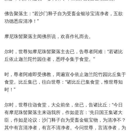
佛告聚落主：“若沙门释子自为受畜金银珍宝清净者，五欲
功德悉应清净！”
摩尼珠髻聚落主闻佛所说，欢喜作礼而去。
尔时，世尊知摩尼珠髻聚落主去已，告尊者阿难：“若诸比
丘依止迦兰陀竹园住者，悉呼令集于食堂。”
时，尊者阿难即受佛教，周遍宣令依止迦兰陀竹园比丘集于
食堂。比丘集已，往白世尊：“诸比丘已集食堂，惟世尊知
时！”
尔时，世尊往诣食堂，大众前坐，坐已，告诸比丘：“今日
有摩尼珠髻聚落主来诣我所，作如是言：‘先日国王集诸大
臣，作如是论议：沙门释子自为受畜金银宝物，为清净不？
其中有言清净者，有言不清净者。今问世尊，言清净者，为