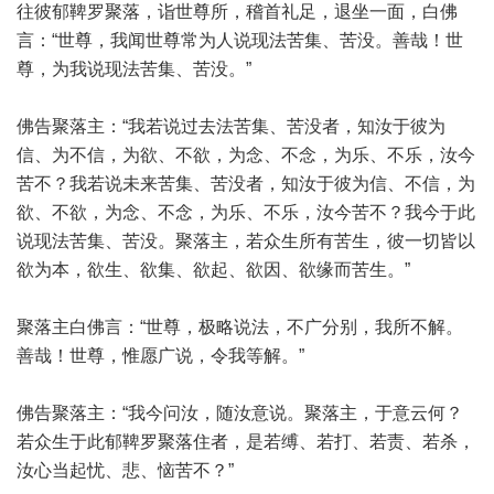
往彼郁鞞罗聚落，诣世尊所，稽首礼足，退坐一面，白佛
言：“世尊，我闻世尊常为人说现法苦集、苦没。善哉！世
尊，为我说现法苦集、苦没。”
佛告聚落主：“我若说过去法苦集、苦没者，知汝于彼为
信、为不信，为欲、不欲，为念、不念，为乐、不乐，汝今
苦不？我若说未来苦集、苦没者，知汝于彼为信、不信，为
欲、不欲，为念、不念，为乐、不乐，汝今苦不？我今于此
说现法苦集、苦没。聚落主，若众生所有苦生，彼一切皆以
欲为本，欲生、欲集、欲起、欲因、欲缘而苦生。”
聚落主白佛言：“世尊，极略说法，不广分别，我所不解。
善哉！世尊，惟愿广说，令我等解。”
佛告聚落主：“我今问汝，随汝意说。聚落主，于意云何？
若众生于此郁鞞罗聚落住者，是若缚、若打、若责、若杀，
汝心当起忧、悲、恼苦不？”