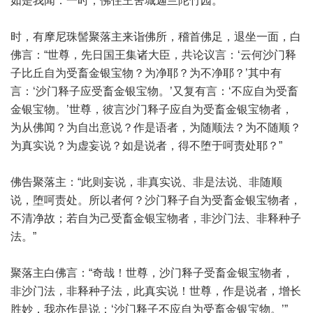
如是我闻：一时，佛住王舍城迦兰陀竹园。
时，有摩尼珠髻聚落主来诣佛所，稽首佛足，退坐一面，白
佛言：“世尊，先日国王集诸大臣，共论议言：‘云何沙门释
子比丘自为受畜金银宝物？为净耶？为不净耶？’其中有
言：‘沙门释子应受畜金银宝物。’又复有言：‘不应自为受畜
金银宝物。’世尊，彼言沙门释子应自为受畜金银宝物者，
为从佛闻？为自出意说？作是语者，为随顺法？为不随顺？
为真实说？为虚妄说？如是说者，得不堕于呵责处耶？”
佛告聚落主：“此则妄说，非真实说、非是法说、非随顺
说，堕呵责处。所以者何？沙门释子自为受畜金银宝物者，
不清净故；若自为己受畜金银宝物者，非沙门法、非释种子
法。”
聚落主白佛言：“奇哉！世尊，沙门释子受畜金银宝物者，
非沙门法，非释种子法，此真实说！世尊，作是说者，增长
胜妙，我亦作是说：‘沙门释子不应自为受畜金银宝物。’”