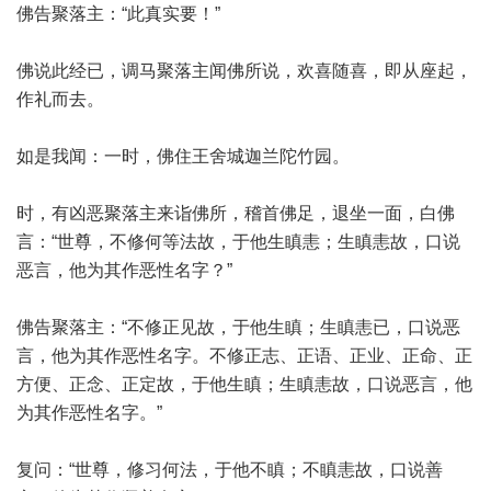
佛告聚落主：“此真实要！”
佛说此经已，调马聚落主闻佛所说，欢喜随喜，即从座起，
作礼而去。
如是我闻：一时，佛住王舍城迦兰陀竹园。
时，有凶恶聚落主来诣佛所，稽首佛足，退坐一面，白佛
言：“世尊，不修何等法故，于他生瞋恚；生瞋恚故，口说
恶言，他为其作恶性名字？”
佛告聚落主：“不修正见故，于他生瞋；生瞋恚已，口说恶
言，他为其作恶性名字。不修正志、正语、正业、正命、正
方便、正念、正定故，于他生瞋；生瞋恚故，口说恶言，他
为其作恶性名字。”
复问：“世尊，修习何法，于他不瞋；不瞋恚故，口说善