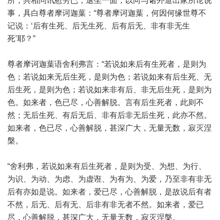
所，共相问讯慰劳已，退坐一面，以向与诸外道出家所论说
事，具白尊者摩诃迦葉：“尊者摩诃迦葉，何因何缘世尊不
记说：‘后有生死、后无生死、后有后无、非有非无生
死’耶？”
尊者摩诃迦葉语舍利弗言：“若说如来后有生死者，是则为
色；若说如来无后生死，是则为色；若说如来有后生死、无
后生死，是则为色；若说如来非有后、非无后生死，是则为
色。如来者，色已尽，心善解脱。言有后生死者，此则不
然；无后生死、有后无后、非有后非无后生死，此亦不然。
如来者，色已尽，心善解脱，甚深广大，无量无数，寂灭涅
槃。
“舍利弗，若说如来有后生死者，是则为受、为想、为行、
为识、为动、为虑、为虚诳、为有为、为爱，乃至非有非无
后有亦如是说。如来者，爱已尽，心善解脱，是故说后有者
不然，后无、后有无、后非有非无者不然。如来者，爱已
尽，心善解脱，甚深广大，无量无数，寂灭涅槃。