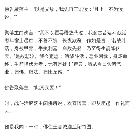
佛告聚落主：“以是义故，我先再三语汝：‘且止！不为汝
说。’”
聚落主白佛言：“我不以瞿昙语故悲泣，我念古昔诸斗战活
耆年宿士愚痴，不善不辨，长夜欺诳，作如是言：‘若战斗
活，身被甲胄，手执利器，命敌先登，乃至得生箭降伏
天。’是故悲泣。我今定思：‘诸战斗活，恶业因缘，身坏命
终，生箭降伏天者，无有是处！’瞿昙，我从今日舍诸恶
业，归佛、归法、归比丘僧。”
佛告聚落主：“此真实要！”
时，战斗活聚落主闻佛所说，欢喜随喜，即从座起，作礼而
去。
如是我闻：一时，佛住王舍城迦兰陀竹园。