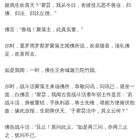
嬉戏生欢喜天？’瞿昙，我从今日，舍彼伎儿恶不善业，归
佛、归法、归比丘僧。”
佛言：“善哉！聚落主，此真实要。”
尔时，遮罗周罗那罗聚落主闻佛所说，欢喜随喜，顶礼佛
足，欢喜而去。
如是我闻：一时，佛住王舍城迦兰陀竹园。
尔时，战斗活聚落主来诣佛所，恭敬问讯，问讯已，退坐一
面，白佛言：“瞿昙，我闻古昔战斗活耆年宿士作是言：‘若
战斗活，身被重铠，手执利器，将士先锋，堪能方便摧伏怨
敌；缘此业报，生箭降伏天。’于瞿昙法中，其义云何？”
佛告战斗活：“且止！莫问此义。”如是再三问，亦再三止
之，犹问不已。