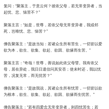
复问：“聚落主，于意云何？彼依父母，若无常变异者，当
起忧、悲、恼苦不？”
聚落主言：“如是，世尊，若依父母无常变异者，我或邻
死，岂唯忧、悲、恼苦？”
佛告聚落主：“是故当知：若诸众生所有苦生，一切皆以爱
欲为本，欲生、欲集、欲起、欲因、欲缘而生苦。”
聚落主言：“奇哉！世尊，善说如此依父母譬。我有依父
母，居在异处，我日日遣信问其安否；使未时还，我以忧
苦，况复无常，而无忧苦？”
佛告聚落主：“是故我说，其诸众生所有忧苦，一切皆以欲
为根本，欲生、欲集、欲起、欲因、欲缘而生忧苦。”
佛告聚落主：“若有四爱念无常变异者，则四忧苦生；若