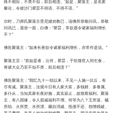
殊不相应，不类不似，前后相违。’如是，聚落主，是名蒺
藜论，令彼沙门瞿昙不得语、不得不语。”
尔时，刀师氏聚落主受尼揵劝教已，诣佛所恭敬问讯，恭敬
问讯已，退坐一面，白佛：“瞿昙，常欲愿令诸家福利增长
不？”
佛告聚落主：“如来长夜欲令诸家福利增长，亦常作是说。”
聚落主言：“若如是者，云何，瞿昙，于饥馑世人间乞食，
将诸大众乃至不似不类，前后相违？”
佛告聚落主：“我忆九十一劫以来，不见一人施一比丘，有
尽有减。聚落主，汝观今日有人家大富，多钱财、多眷属、
多仆从，当知其家长夜好施，真实寂止，故致斯福利。聚落
主，有八因缘，令人损减福利不增。何等为八？王所逼、贼
所劫、火所焚、水所漂、藏自消减、抵债不还、怨憎残破、