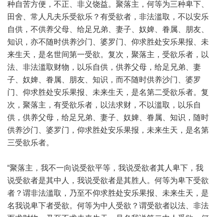
种自苦方便，不正、非义饶益。聚落主，何等为三种卑下、
田舍、常人凡夫乐受欲乐？有受欲者，非法滥取，不以安乐
自供，不供养父母、给足兄弟、妻子、奴婢、眷属、朋友、
知识，亦不随时供养沙门、婆罗门、仰求胜处安乐果报、未
来生天，是名世间第一受欲。复次，聚落主，受欲乐者，以
法、非法滥取财物，以乐自供，供养父母，给足兄弟、妻
子、奴婢、眷属、朋友、知识，而不随时供养沙门、婆罗
门、仰求胜处安乐果报、未来生天，是名第二受欲乐者。复
次，聚落主，有受欲乐者，以法求财，不以滥取，以乐自
供，供养父母，给足兄弟、妻子、奴婢、眷属、知识，随时
供养沙门、婆罗门，仰求胜处安乐果报，未来生天，是名第
三受欲乐者。
“聚落主，我不一向说受欲平等，我说受欲者其人卑下，我
说受欲者是其中人，我说受欲者是其胜人。何等为卑下受欲
者？谓非法滥取，乃至不仰求胜处安乐果报、未来生天，是
名我说卑下者受欲。何等为中人受欲？谓受欲者以法、非法