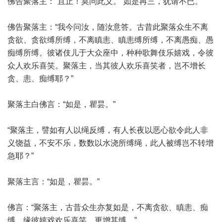
佛告聚落主：“且止！莫问此义。”如是再三，犹请不已。
佛告聚落主：“我今问汝，随汝意答。古昔此聚落众生不离
贪欲、贪欲缚所缚，不离瞋恚、瞋恚缚所缚，不离愚痴、愚
痴缚所缚。彼诸伎儿于大众座中，种种歌舞伎乐嬉戏，令彼
众人欢乐喜笑。聚落主，当其彼人欢乐喜笑者，岂不增长
贪、恚、痴缚耶？”
聚落主白佛言：“如是，瞿昙。”
“聚落主，譬如有人以绳反缚，有人长夜以恶心欲令此人非
义饶益，不安不乐，数数以水浇所缚绳，此人被缚岂不转增
急耶？”
聚落主言：“如是，瞿昙。”
佛言：“聚落主，古昔众生亦复如是，不离贪欲、瞋恚、痴
缚，缘彼嬉戏欢乐喜笑，更增其缚。”