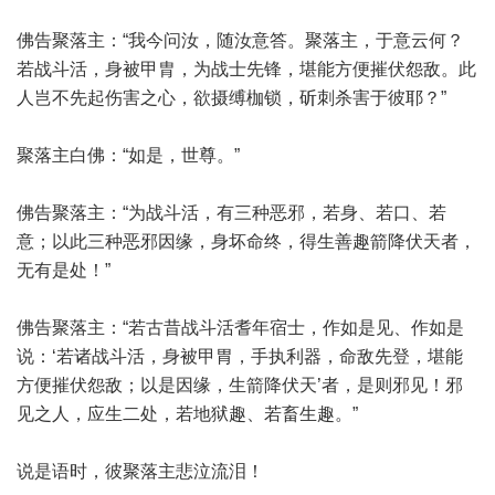
佛告聚落主：“我今问汝，随汝意答。聚落主，于意云何？
若战斗活，身被甲胄，为战士先锋，堪能方便摧伏怨敌。此
人岂不先起伤害之心，欲摄缚枷锁，斫刺杀害于彼耶？”
聚落主白佛：“如是，世尊。”
佛告聚落主：“为战斗活，有三种恶邪，若身、若口、若
意；以此三种恶邪因缘，身坏命终，得生善趣箭降伏天者，
无有是处！”
佛告聚落主：“若古昔战斗活耆年宿士，作如是见、作如是
说：‘若诸战斗活，身被甲胃，手执利器，命敌先登，堪能
方便摧伏怨敌；以是因缘，生箭降伏天’者，是则邪见！邪
见之人，应生二处，若地狱趣、若畜生趣。”
说是语时，彼聚落主悲泣流泪！