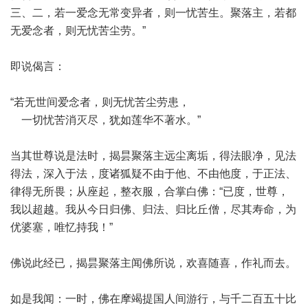
三、二，若一爱念无常变异者，则一忧苦生。聚落主，若都
无爱念者，则无忧苦尘劳。”
即说偈言：
“若无世间爱念者，则无忧苦尘劳患，
一切忧苦消灭尽，犹如莲华不著水。”
当其世尊说是法时，揭昙聚落主远尘离垢，得法眼净，见法
得法，深入于法，度诸狐疑不由于他、不由他度，于正法、
律得无所畏；从座起，整衣服，合掌白佛：“已度，世尊，
我以超越。我从今日归佛、归法、归比丘僧，尽其寿命，为
优婆塞，唯忆持我！”
佛说此经已，揭昙聚落主闻佛所说，欢喜随喜，作礼而去。
如是我闻：一时，佛在摩竭提国人间游行，与千二百五十比