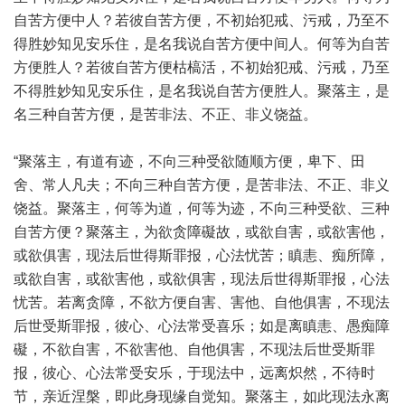
自苦方便中人？若彼自苦方便，不初始犯戒、污戒，乃至不
得胜妙知见安乐住，是名我说自苦方便中间人。何等为自苦
方便胜人？若彼自苦方便枯槁活，不初始犯戒、污戒，乃至
不得胜妙知见安乐住，是名我说自苦方便胜人。聚落主，是
名三种自苦方便，是苦非法、不正、非义饶益。
“聚落主，有道有迹，不向三种受欲随顺方便，卑下、田
舍、常人凡夫；不向三种自苦方便，是苦非法、不正、非义
饶益。聚落主，何等为道，何等为迹，不向三种受欲、三种
自苦方便？聚落主，为欲贪障礙故，或欲自害，或欲害他，
或欲俱害，现法后世得斯罪报，心法忧苦；瞋恚、痴所障，
或欲自害，或欲害他，或欲俱害，现法后世得斯罪报，心法
忧苦。若离贪障，不欲方便自害、害他、自他俱害，不现法
后世受斯罪报，彼心、心法常受喜乐；如是离瞋恚、愚痴障
礙，不欲自害，不欲害他、自他俱害，不现法后世受斯罪
报，彼心、心法常受安乐，于现法中，远离炽然，不待时
节，亲近涅槃，即此身现缘自觉知。聚落主，如此现法永离