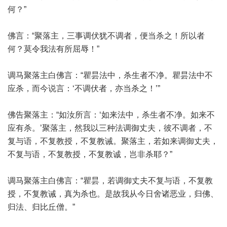
何？”
佛言：“聚落主，三事调伏犹不调者，便当杀之！所以者
何？莫令我法有所屈辱！”
调马聚落主白佛言：“瞿昙法中，杀生者不净。瞿昙法中不
应杀，而今说言：‘不调伏者，亦当杀之！’”
佛告聚落主：“如汝所言：‘如来法中，杀生者不净。如来不
应有杀。’聚落主，然我以三种法调御丈夫，彼不调者，不
复与语，不复教授，不复教诫。聚落主，若如来调御丈夫，
不复与语，不复教授，不复教诚，岂非杀耶？”
调马聚落主白佛言：“瞿昙，若调御丈夫不复与语，不复教
授，不复教诫，真为杀也。是故我从今日舍诸恶业，归佛、
归法、归比丘僧。”