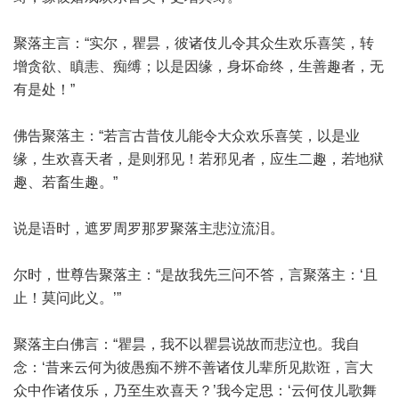
聚落主言：“实尔，瞿昙，彼诸伎儿令其众生欢乐喜笑，转
增贪欲、瞋恚、痴缚；以是因缘，身坏命终，生善趣者，无
有是处！”
佛告聚落主：“若言古昔伎儿能令大众欢乐喜笑，以是业
缘，生欢喜天者，是则邪见！若邪见者，应生二趣，若地狱
趣、若畜生趣。”
说是语时，遮罗周罗那罗聚落主悲泣流泪。
尔时，世尊告聚落主：“是故我先三问不答，言聚落主：‘且
止！莫问此义。’”
聚落主白佛言：“瞿昙，我不以瞿昙说故而悲泣也。我自
念：‘昔来云何为彼愚痴不辨不善诸伎儿辈所见欺诳，言大
众中作诸伎乐，乃至生欢喜天？’我今定思：‘云何伎儿歌舞