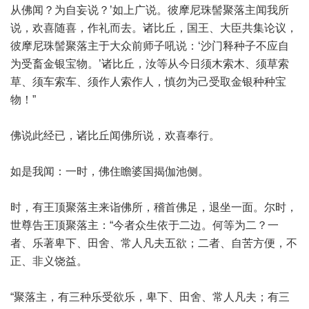
从佛闻？为自妄说？’如上广说。彼摩尼珠髻聚落主闻我所
说，欢喜随喜，作礼而去。诸比丘，国王、大臣共集论议，
彼摩尼珠髻聚落主于大众前师子吼说：‘沙门释种子不应自
为受畜金银宝物。’诸比丘，汝等从今日须木索木、须草索
草、须车索车、须作人索作人，慎勿为己受取金银种种宝
物！”
佛说此经已，诸比丘闻佛所说，欢喜奉行。
如是我闻：一时，佛住瞻婆国揭伽池侧。
时，有王顶聚落主来诣佛所，稽首佛足，退坐一面。尔时，
世尊告王顶聚落主：“今者众生依于二边。何等为二？一
者、乐著卑下、田舍、常人凡夫五欲；二者、自苦方便，不
正、非义饶益。
“聚落主，有三种乐受欲乐，卑下、田舍、常人凡夫；有三