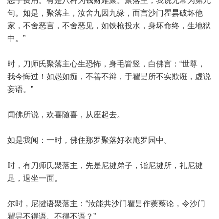
恶子费用。有是八种为钱财难聚。聚落主，我说无常为第九
句。如是，聚落主，汝舍九因九缘，而言沙门瞿昙破坏他
家，不舍恶言，不舍恶见，如铁枪投水，身坏命终，生地狱
中。”
时，刀师氏聚落主心生恐怖，身毛皆竖，白佛言：“世尊，
我今悔过！如愚如痴，不善不辩，于瞿昙所不实欺诳，虚说
妄语。”
闻佛所说，欢喜随喜，从座起去。
如是我闻：一时，佛住那罗聚落好衣庵罗园中。
时，有刀师氏聚落主，先是尼揵弟子，诣尼揵所，礼尼揵
足，退坐一面。
尔时，尼揵语聚落主：“汝能共沙门瞿昙作蒺藜论，令沙门
瞿昙不得语、不得不语？”