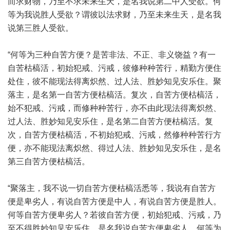
而求财物，乃至不求未来生天，是名我说第二中人受欲。何
等为我说胜人受欲？谓彼以法求财，乃至未来生天，是名我
说第三胜人受欲。
“何等为三种自苦方便？是苦非法、不正、非义饶益？有一
自苦枯槁活，初始犯戒、污戒，彼修种种苦行，精勤方便住
处住，彼不能现法得离炽然、过人法、胜妙知见安乐住。聚
落主，是名第一自苦方便枯槁活。复次，自苦方便枯槁活，
始不犯戒、污戒，而修种种苦行，亦不由此现法得离炽然、
过人法、胜妙知见安乐住，是名第二自苦方便枯槁活。复
次，自苦方便枯槁活，不初始犯戒、污戒，然修种种苦行方
便，亦不能现法离炽然、得过人法、胜妙知见安乐住，是名
第三自苦方便枯槁活。
“聚落主，我不说一切自苦方便枯槁活悉等，我说有自苦方
便是卑劣人，有说自苦方便是中人，有说自苦方便是胜人。
何等自苦方便卑劣人？若彼自苦方便，初始犯戒、污戒，乃
至不得胜妙知见安乐住，是名我说自苦方便卑劣人。何等为