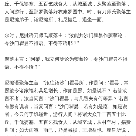
丘、千优婆塞、五百乞残食人，从城至城，从聚落至聚落，
人间游行，至那罗聚落好衣庵罗园中。时，有刀师氏聚落主
是尼揵弟子，诣尼揵所，礼尼揵足，退坐一面。
尔时，尼揵语刀师氏聚落主：“汝能共沙门瞿昙作蒺藜论，
令沙门瞿昙不得语、不得不语耶？”
聚落主言：“阿梨，我立何等论为蒺藜论，令沙门瞿昙不得
语、不得不语？”
尼揵语聚落主言：“汝往诣沙门瞿昙所，作是问：‘瞿昙，常
愿欲令诸家福利具足增长，作如是愿、如是说不？’若答汝
言不者，汝当问言：‘沙门瞿昙，与凡愚夫有何等异？’若言
有愿有说者，当复问言：‘沙门瞿昙，若有如是愿、如是说
者，今云何于饥馑世，游行人间？将诸大众千二百五十比
丘、千优婆塞、五百乞残食人，从城至城，从村至村，捐费
世间；如大雨雹，雨已，乃是减损，非增益也。瞿昙所说，