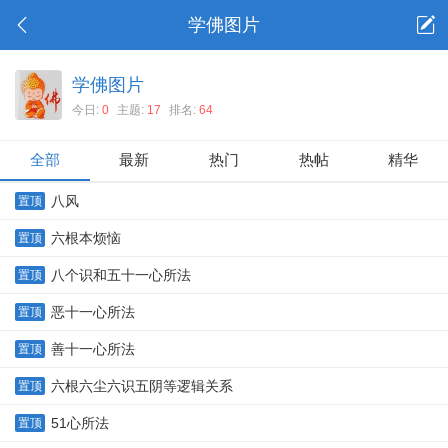
学佛图片
学佛图片
今日:
0
主题:
17
排名:
64
全部
最新
热门
热帖
精华
八风
置顶
六根本烦恼
置顶
八个识和五十一心所法
置顶
恶十一心所法
置顶
善十一心所法
置顶
六根六尘六识五阴等逻辑关系
置顶
51心所法
置顶