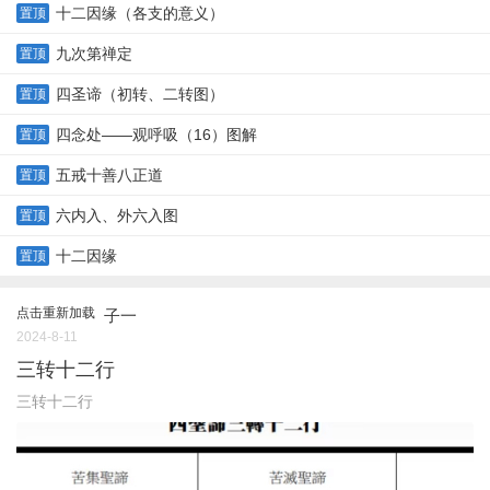
十二因缘（各支的意义）
置顶
九次第禅定
置顶
四圣谛（初转、二转图）
置顶
四念处——观呼吸（16）图解
置顶
五戒十善八正道
置顶
六内入、外六入图
置顶
十二因缘
置顶
点击重新加载
子一
2024-8-11
三转十二行
三转十二行