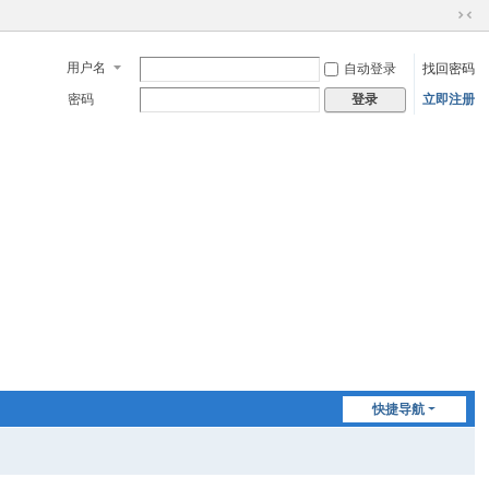
切
换
用户名
自动登录
找回密码
到
窄
密码
立即注册
登录
版
快捷导航