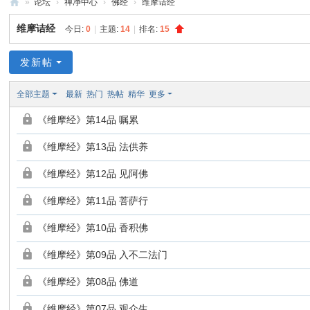
»
论坛
›
禅净中心
›
佛经
›
维摩诘经
禅
维摩诘经
今日:
0
|
主题:
14
|
排名:
15
净
中
发新帖
心
全部主题
最新
热门
热帖
精华
更多
《维摩经》第14品 嘱累
《维摩经》第13品 法供养
《维摩经》第12品 见阿佛
《维摩经》第11品 菩萨行
《维摩经》第10品 香积佛
《维摩经》第09品 入不二法门
《维摩经》第08品 佛道
《维摩经》第07品 观众生