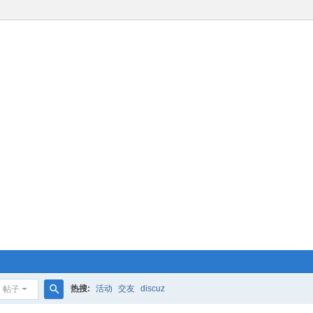
热搜:
活动
交友
discuz
帖子
搜