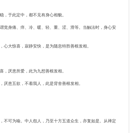
稳，于此定中，都不见有身心相貌。
谓觉身痛、痒、冷、暖、轻、重、涩、滑等。当触法时，身心安
，心大惊喜，寂静安快，是为随息特胜善根发相。
喜，厌患所爱，此为九想善根发相。
，厌患五欲，不着我人，此是背舍善根发相。
，不可为喻。中人怨人，乃至十方五道众生，亦复如是。从禅定