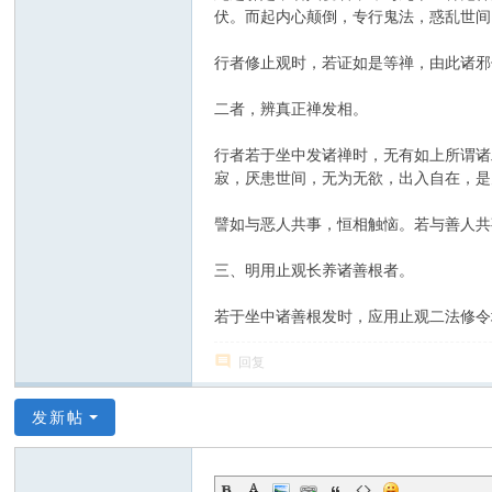
伏。而起内心颠倒，专行鬼法，惑乱世间
行者修止观时，若证如是等禅，由此诸邪
二者，辨真正禅发相。
行者若于坐中发诸禅时，无有如上所谓诸
寂，厌患世间，无为无欲，出入自在，是
譬如与恶人共事，恒相触恼。若与善人共
三、明用止观长养诸善根者。
若于坐中诸善根发时，应用止观二法修令
回复
发新帖