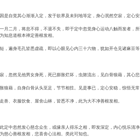
因是自觉其心渐渐入定，发于欲界及未到地等定，身心泯然空寂，定心安
一月二月，将息不得，不退不失，即于定中忽觉身心运动八触而发者，所
为知息道根本禅定善根发相。
短，遍身毛孔皆悉虚疏，即以心眼见心内三十六物，犹如开仓见诸麻豆等
寂，忽然见他男女身死，死已膨胀烂坏，虫脓流出，见白骨狼藉，其心悲
胀狼藉，自身白骨从头至足，节节相拄。见是事已，定心安稳，惊悟无常
走兽、衣服饮食、屋舍山林，皆悉不净，此为大不净善根发相。
此定中忽然发心慈念众生，或缘亲人得乐之相，即发深定，内心悦乐清净
为慈心善根发相，悲喜舍心法相。类此可知也。