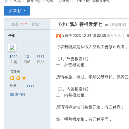
»
论坛
›
禅净中心
›
论藏
›
小止观
›
《小止观》善根发第七
禅
发新帖
净
《小止观》善根发第七
查看:
2575
|
回复:
0
[复制链接]
中
心
子柔
发表于 2023-12-23 15:02:35
来自手机
|
行者若能如是从假入空观中善修止观者，
1029
13
3387
【1、外善根发相】
主题
回帖
积分
一、外善根发相。
管理员
所谓布施、持戒、孝顺父母尊长、供养三
积分
3387
【2、内善根发相】
发消息
二、内善根发相。
所谓诸禅定法门善根开发，有三种意：
第一明善根发相，有五种不同：