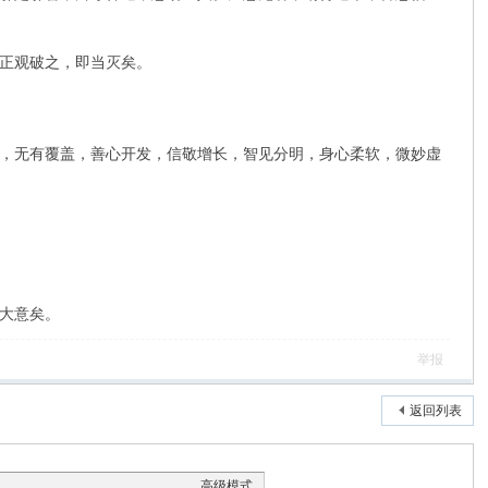
正观破之，即当灭矣。
，无有覆盖，善心开发，信敬增长，智见分明，身心柔软，微妙虚
大意矣。
举报
返回列表
高级模式