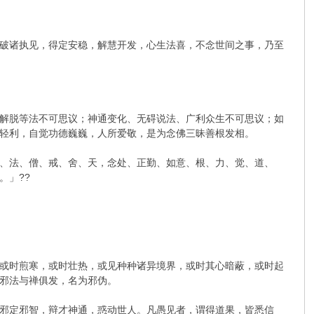
破诸执见，得定安稳，解慧开发，心生法喜，不念世间之事，乃至
解脱等法不可思议；神通变化、无碍说法、广利众生不可思议；如
轻利，自觉功德巍巍，人所爱敬，是为念佛三昧善根发相。
、法、僧、戒、舍、天，念处、正勤、如意、根、力、觉、道、
。」??
或时煎寒，或时壮热，或见种种诸异境界，或时其心暗蔽，或时起
邪法与禅俱发，名为邪伪。
邪定邪智，辩才神通，惑动世人。凡愚见者，谓得道果，皆悉信