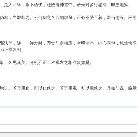
，是人命终，永不值佛，还堕鬼神道中。若坐时多行恶法，即堕地狱。
伪相，当即却之。云何却之？若知虚诳，正心不受不着，即当谢灭。应用
邪法等，随一一禅发时，即觉与定相应，空明清净，内心喜悦，憺然快乐
为正禅发相。
事，久见其美。分别邪正二种禅发之相亦复如是。
增进。若宜用止，则以止修之。若宜用观，则以观修之。具如前说，略示