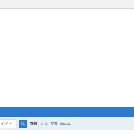
热搜:
活动
交友
discuz
帖子
搜