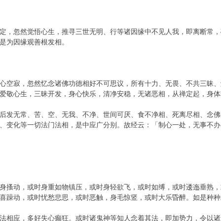
定，忽然觉悟心生，推寻三世无明、行等诸因缘中不见人我，即离断常，
是为因缘观善根发相。
心空寂，忽然忆念诸佛功德相好不可思议，所有十力、无畏、不共三昧、
爱敬心生，三昧开发，身心快乐，清净安稳，无诸恶相，从禅定起，身体
后发无常、苦、空、无我、不净、世间可厌、食不净相、死离尽相、念佛
、变化等一切法门法相，是中应广分别。故经云：「制心一处，无事不办
身搔动，或时身重如物镇压，或时身轻欲飞，或时如缚，或时逶迤垂熟，
喜躁动，或时忧愁悲思，或时恶触，身毛惊竖，或时大乐昏醉。如是种种
法相应，多好失心癫狂。或时诸鬼神等知人念着其法，即加势力，令以诸