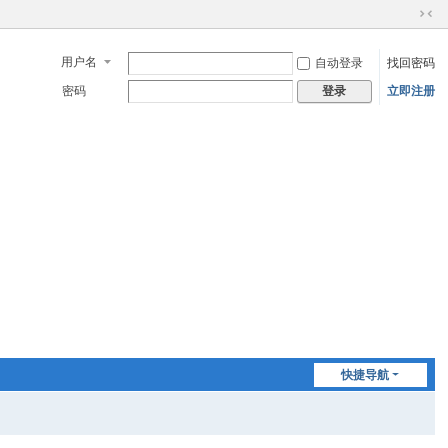
切
换
用户名
自动登录
找回密码
到
窄
密码
立即注册
登录
版
快捷导航