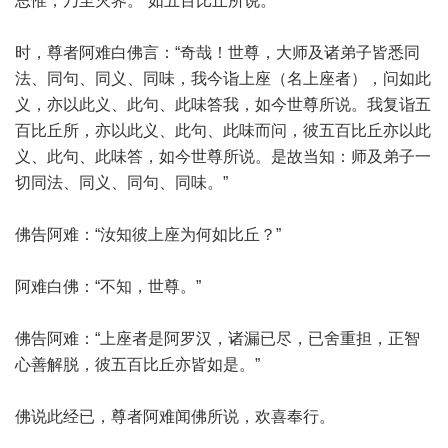
思惟，乃至灭界。”如五百比丘所说。
时，尊者阿难白佛言：“奇哉！世尊，大师及诸弟子皆悉同
法、同句、同义、同味，我今诣上座（名上座者），问如此
义，亦以此义、此句、此味答我，如今世尊所说。我复诣五
百比丘所，亦以此义、此句、此味而问，彼五百比丘亦以此
义、此句、此味答，如今世尊所说。是故当知：师及弟子一
切同法、同义、同句、同味。”
佛告阿难：“汝知彼上座为何如比丘？”
阿难白佛：“不知，世尊。”
佛告阿难：“上座者是阿罗汉，诸漏已尽，已舍重担，正智
心善解脱，彼五百比丘亦皆如是。”
佛说此经已，尊者阿难闻佛所说，欢喜奉行。