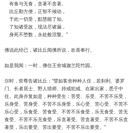
有食与无食，贪著不贪著。
比丘勤方便，正智不倾动，
于此一切受，黠慧能了知。
了知诸受故，现法尽诸漏，
身死不堕数，永处般涅槃。”
佛说此经已，诸比丘闻佛所说，欢喜奉行。
如是我闻：一时，佛住王舍城迦兰陀竹园。
尔时，世尊告诸比丘：“譬如客舍种种人住，若刹利、婆罗
门、长者居士、野人猎师、持戒犯戒、在家出家，悉于中
住。此身亦复如是，种种受生：苦受、乐受、不苦不乐受，
乐身受、苦身受、不苦不乐身受，乐心受、苦心受、不苦不
乐心受，乐食受、苦食受、不苦不乐食受，乐无食受、苦无
食受、不苦不乐无食受，乐贪著受、苦贪著受、不苦不乐贪
著受，乐出要受、苦出要受、不苦不乐出要受。”