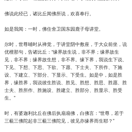
佛说此经已，诸比丘闻佛所说，欢喜奉行。
如是我闻：一时，佛住舍卫国东园鹿子母讲堂。
尔时，世尊晡时从禅觉，于讲堂阴中敷座，于大众前坐，说
优檀那句，告诸比丘：“缘界故生说，非不界；缘界故生
见，非不界；缘界故生想，非不界。缘下界，我说生下说、
下见、下想、下思、下欲、下愿、下士夫、下所作、下施
设、下建立、下部分、下显示、下受生。如是中，如是胜
界，缘胜界，我说彼生胜说、胜见、胜想、胜思、胜愿、胜
士夫、胜所作、胜施设、胜建立、胜部分、胜显示、胜受
生。”
时，有婆迦利比丘在佛后执扇扇佛，白佛言：“世尊，若于
三藐三佛陀起非三藐三佛陀见，彼见亦缘界而生耶？”