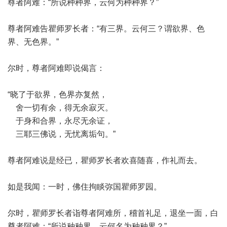
尊者阿难：“所说种种界，云何为种种界？”
尊者阿难告瞿师罗长者：“有三界。云何三？谓欲界、色
界、无色界。”
尔时，尊者阿难即说偈言：
“晓了于欲界，色界亦复然，
舍一切有余，得无余寂灭。
于身和合界，永尽无余证，
三耶三佛说，无忧离垢句。”
尊者阿难说是经已，瞿师罗长者欢喜随喜，作礼而去。
如是我闻：一时，佛住拘睒弥国瞿师罗园。
尔时，瞿师罗长者诣尊者阿难所，稽首礼足，退坐一面，白
尊者阿难：“所说种种界，云何名为种种界？”