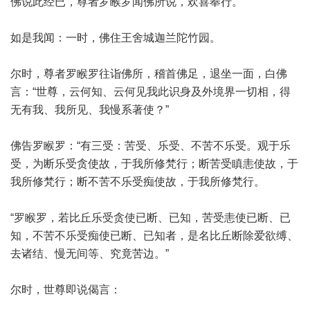
佛说此经已，尊者罗睺罗闻佛所说，欢喜奉行。
如是我闻：一时，佛住王舍城迦兰陀竹园。
尔时，尊者罗睺罗往诣佛所，稽首佛足，退坐一面，白佛
言：“世尊，云何知、云何见我此识身及外境界一切相，得
无有我、我所见、我慢系著使？”
佛告罗睺罗：“有三受：苦受、乐受、不苦不乐受。观于乐
受，为断乐受贪使故，于我所修梵行；断苦受瞋恚使故，于
我所修梵行；断不苦不乐受痴使故，于我所修梵行。
“罗睺罗，若比丘乐受贪使已断、已知，苦受恚使已断、已
知，不苦不乐受痴使已断、已知者，是名比丘断除爱欲缚、
去诸结、慢无间等、究竟苦边。”
尔时，世尊即说偈言：