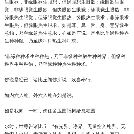
生眼欲，非缘眼欲生眼想，但缘眼想生眼欲；缘眼欲生眼
觉，非缘眼觉生眼欲，但缘眼欲生眼觉；缘眼觉生眼热，非
缘眼热生眼觉，但缘眼觉生眼热；缘眼热生眼求，非缘眼求
生眼热，但缘眼热生眼求。如是耳、鼻、舌、身、意界缘生
意触，乃至缘意热生意求，亦如是广说。是名比丘缘种种界
生种种触，乃至缘种种热生种种求。
“非缘种种求生种种热，乃至非缘种种触生种种界；但缘种
种界生种种触，乃至缘种种热生种种求。”
佛说是经已，诸比丘闻佛所说，欢喜奉行。
如内六入处、外六入处亦如是说。
如是我闻：一时，佛住舍卫国祇树给孤独园。
尔时，世尊告诸比丘：“有光界、净界、无量空入处界、无