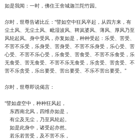
如是我闻：一时，佛住王舍城迦兰陀竹园。
尔时，世尊告诸比丘：“譬如空中狂风卒起，从四方来，有
尘土风、无尘土风、毗湿波风、鞞岚婆风、薄风、厚风乃至
风轮起风。身中受风，亦复如是，种种受起：乐受、苦受、
不苦不乐受，乐身受、苦身受、不苦不乐身受，乐心受、苦
心受、不苦不乐心受，乐食受、苦食受、不苦不乐食受，乐
无食受、苦无食受、不苦不乐无食受，乐贪受、苦贪受、不
苦不乐贪受，乐出要受、苦出要受、不乐不苦出要受。”
尔时，世尊即说偈言：
“譬如虚空中，种种狂风起，
东西南北风，四维亦如是，
有尘及无尘，乃至风轮起。
如是此身中，诸受起亦然。
若乐若苦受，及不苦不乐，