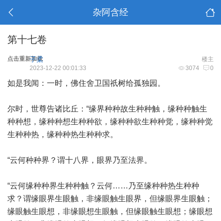
杂阿含经
第十七卷
点击重新加载
子柔
楼主
2023-12-22 00:01:33
3074
0
如是我闻：一时，佛住舍卫国祇树给孤独园。
尔时，世尊告诸比丘：“缘界种种故生种种触，缘种种触生
种种想，缘种种想生种种欲，缘种种欲生种种觉，缘种种觉
生种种热，缘种种热生种种求。
“云何种种界？谓十八界，眼界乃至法界。
“云何缘种种界生种种触？云何……乃至缘种种热生种种
求？谓缘眼界生眼触，非缘眼触生眼界，但缘眼界生眼触；
缘眼触生眼想，非缘眼想生眼触，但缘眼触生眼想；缘眼想