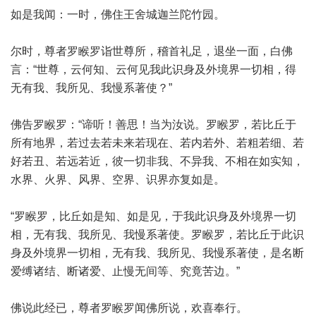
如是我闻：一时，佛住王舍城迦兰陀竹园。
尔时，尊者罗睺罗诣世尊所，稽首礼足，退坐一面，白佛
言：“世尊，云何知、云何见我此识身及外境界一切相，得
无有我、我所见、我慢系著使？”
佛告罗睺罗：“谛听！善思！当为汝说。罗睺罗，若比丘于
所有地界，若过去若未来若现在、若内若外、若粗若细、若
好若丑、若远若近，彼一切非我、不异我、不相在如实知，
水界、火界、风界、空界、识界亦复如是。
“罗睺罗，比丘如是知、如是见，于我此识身及外境界一切
相，无有我、我所见、我慢系著使。罗睺罗，若比丘于此识
身及外境界一切相，无有我、我所见、我慢系著使，是名断
爱缚诸结、断诸爱、止慢无间等、究竟苦边。”
佛说此经已，尊者罗睺罗闻佛所说，欢喜奉行。