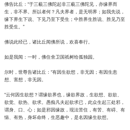
佛告比丘：“于三藐三佛陀起非三藐三佛陀见，亦缘界而
生，非不界。所以者何？凡夫界者，是无明界；如我先说，
缘下界生下说、下见乃至下受生；中胜界生胜说、胜见乃至
胜受生。”
佛说此经已，诸比丘闻佛所说，欢喜奉行。
如是我闻：一时，佛住舍卫国祇树给孤独园。
尔时，世尊告诸比丘：“有因生欲想，非无因；有因生恚
想、害想，非无因。
“云何因生欲想？谓缘欲界也，缘欲界故，生欲想、欲欲、
欲觉、欲热、欲求。愚痴凡夫起欲求已，此众生起三处邪，
谓身、口、心；如是邪因缘故，现法苦住，有苦、有碍、有
恼、有热，身坏命终，生恶趣中，是名因缘生欲想。