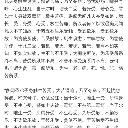
凡夫身触生诸受，增诸苦痛，乃至夺命，愁忧称怨，啼哭号
呼，心生狂乱；当于尔时，增长二受，若身受、若心受。譬
如士夫身被双毒箭，极生苦痛。愚痴无闻凡夫亦复如是，增
长二受，身受、心受，极生苦痛。所以者何？以彼愚痴无闻
凡夫不了知故，于诸五欲生乐受触，受五欲乐；受五欲乐
故，为贪使所使。苦受触故，则生瞋恚；生瞋恚故，为恚使
所使。于此二受，若集、若灭、若味、若患、若离不如实
知；不如实知故，生不苦不乐受，为痴使所使。为乐受所系
终不离，苦受所系终不离，不苦不乐受所系终不离。云何
系？谓为贪、恚、痴所系，为生、老、病、死、忧、悲、恼
苦所系。
“多闻圣弟子身触生苦受，大苦逼迫，乃至夺命，不起忧悲
称怨、啼哭号呼、心乱发狂；当于尔时，唯生一受，所谓身
受，不生心受。譬如士夫被一毒箭，不被第二毒箭，当于尔
时，唯生一受，所谓身受，不生心受。为乐受触，不染欲
乐；不染欲乐故，于彼乐受，贪使不使。于苦触受不生瞋
恚，不生瞋恚故，恚使不使。于彼二使，集、灭、味、患、