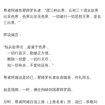
尊者阿难答瞿师罗长者：“谓三种出界。云何三？谓从欲界
出至色界，色界出至无色界、一切诸行一切思想灭界，是名
三出界。”
即说偈言：
“知从欲界出，超逾于色界，
一切行寂灭，勤修正方便。
断除一切爱，一切行灭尽，
知一切有余，不复转还有。”
尊者阿难说是经已，瞿师罗长者欢喜随喜，作礼而去。
如是我闻：一时，佛住拘睒弥国瞿师罗园。
尔时，尊者阿难往诣上座（上座名者）所，诣已，恭敬问