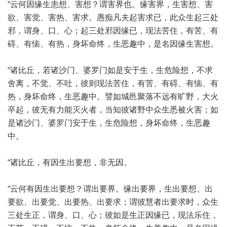
“云何因缘生恚想、害想？谓害界也。缘害界，生害想、害
欲、害觉、害热、害求。愚痴凡夫起害求已，此众生起三处
邪，谓身、口、心；起三处邪因缘已，现法苦住，有苦、有
碍、有恼、有热，身坏命终，生恶趣中，是名因缘生害想。
“诸比丘，若诸沙门、婆罗门如是安于生，生危险想，不求
舍离，不觉、不吐，彼则现法苦住，有苦、有碍、有恼、有
热，身坏命终，生恶趣中。譬如城邑聚落不远有旷野，大火
卒起，彼无有力能灭火者，当知彼诸野中众生悉被火害；如
是诸沙门、婆罗门安于生，生危险想，身坏命终，生恶趣
中。
“诸比丘，有因生出要想，非无因。
“云何有因生出要想？谓出要界。缘出要界，生出要想、出
要欲、出要觉、出要热、出要求；谓彼慧者出要求时，众生
三处生正，谓身、口、心；彼如是生正因缘已，现法乐住，