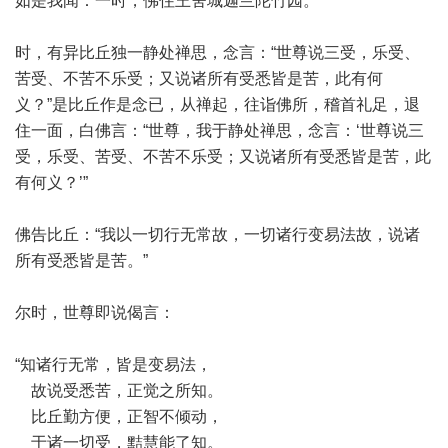
如是我闻：一时，佛住王舍城迦兰陀竹园。
时，有异比丘独一静处禅思，念言：“世尊说三受，乐受、
苦受、不苦不乐受；又说诸所有受悉皆是苦，此有何
义？”是比丘作是念已，从禅起，往诣佛所，稽首礼足，退
住一面，白佛言：“世尊，我于静处禅思，念言：‘世尊说三
受，乐受、苦受、不苦不乐受；又说诸所有受悉皆是苦，此
有何义？’”
佛告比丘：“我以一切行无常故，一切诸行变易法故，说诸
所有受悉皆是苦。”
尔时，世尊即说偈言：
“知诸行无常，皆是变易法，
故说受悉苦，正觉之所知。
比丘勤方便，正智不倾动，
于诸一切受，黠慧能了知。