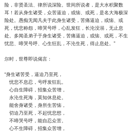
险，非贤圣法、律所说深险。世间所说者，是大水积聚数
耳！若从身生诸受，众苦逼迫，或恼、或死，是名大海极深
险处。愚痴无闻凡夫于此身生诸受，苦痛逼迫，或恼、或
死，忧悲称怨，啼哭号呼，心乱发狂，长沦没溺，无止息
处。多闻圣弟子于身生诸受，苦痛逼迫，或恼、或死，不生
忧悲、啼哭号呼、心生狂乱，不沦生死，得止息处。”
尔时，世尊即说偈言：
“身生诸苦受，逼迫乃至死，
忧悲不息忍，号呼发狂乱。
心自生障碍，招集众苦增，
永沦生死海，莫知休息处。
能舍身诸受，身所生苦恼，
切迫乃至死，不起忧悲想，
不啼哭号呼，能自忍众苦。
心不生障碍，招集众苦增，