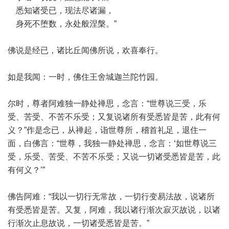
悉知诸受已，现法尽诸漏，
身死不堕数，永处般涅槃。”
佛说是经已，诸比丘闻佛所说，欢喜奉行。
如是我闻：一时，佛住王舍城迦兰陀竹园。
尔时，尊者阿难独一静处禅思，念言：“世尊说三受，乐
受、苦受、不苦不乐受；又复说诸所有受悉皆是苦，此有何
义？”作是念已，从禅起，诣世尊所，稽首礼足，退住一
面，白佛言：“世尊，我独一静处禅思，念言：‘如世尊说三
受，乐受、苦受、不苦不乐受；又说一切诸受悉皆是苦，此
有何义？’”
佛告阿难：“我以一切行无常故，一切行变易法故，说诸所
有受悉皆是苦。又复，阿难，我以诸行渐次寂灭故说，以诸
行渐次止息故说，一切诸受悉皆是苦。”