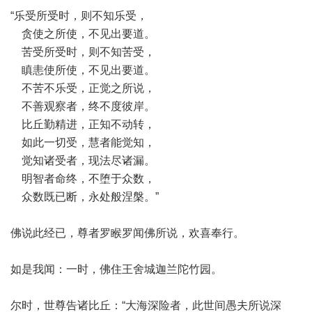
“乐受所受时，则不知乐受，
贪使之所使，不见出要道。
苦受所受时，则不知苦受，
瞋恚使所使，不见出要道。
不苦不乐受，正觉之所说，
不善观察者，终不度彼岸。
比丘勤精进，正知不动转，
如此一切受，慧者能觉知，
觉知诸受者，现法尽诸漏。
明智者命终，不堕于众数，
众数既已断，永处般涅槃。”
佛说此经已，尊者罗睺罗闻佛所说，欢喜奉行。
如是我闻：一时，佛住王舍城迦兰陀竹园。
尔时，世尊告诸比丘：“大海深险者，此世间愚夫所说深