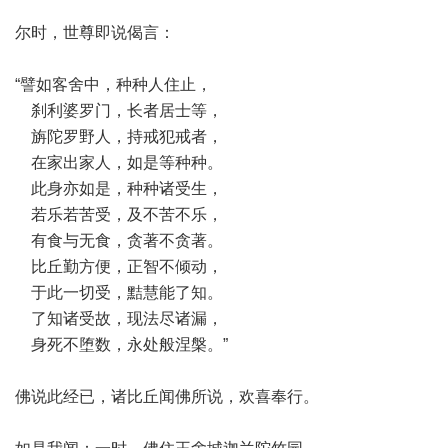
尔时，世尊即说偈言：
“譬如客舍中，种种人住止，
刹利婆罗门，长者居士等，
旃陀罗野人，持戒犯戒者，
在家出家人，如是等种种。
此身亦如是，种种诸受生，
若乐若苦受，及不苦不乐，
有食与无食，贪著不贪著。
比丘勤方便，正智不倾动，
于此一切受，黠慧能了知。
了知诸受故，现法尽诸漏，
身死不堕数，永处般涅槃。”
佛说此经已，诸比丘闻佛所说，欢喜奉行。