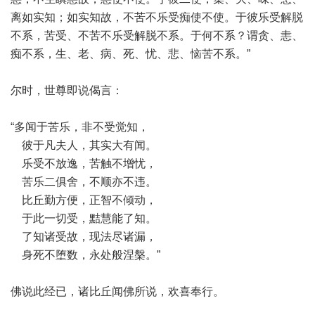
离如实知；如实知故，不苦不乐受痴使不使。于彼乐受解脱
不系，苦受、不苦不乐受解脱不系。于何不系？谓贪、恚、
痴不系，生、老、病、死、忧、悲、恼苦不系。”
尔时，世尊即说偈言：
“多闻于苦乐，非不受觉知，
彼于凡夫人，其实大有闻。
乐受不放逸，苦触不增忧，
苦乐二俱舍，不顺亦不违。
比丘勤方便，正智不倾动，
于此一切受，黠慧能了知。
了知诸受故，现法尽诸漏，
身死不堕数，永处般涅槃。”
佛说此经已，诸比丘闻佛所说，欢喜奉行。