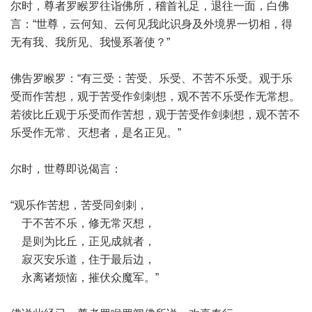
尔时，尊者罗睺罗往诣佛所，稽首礼足，退往一面，白佛
言：“世尊，云何知、云何见我此识身及外境界一切相，得
无有我、我所见、我慢系著使？”
佛告罗睺罗：“有三受：苦受、乐受、不苦不乐受。观于乐
受而作苦想，观于苦受作剑刺想，观不苦不乐受作无常想。
若彼比丘观于乐受而作苦想，观于苦受作剑刺想，观不苦不
乐受作无常、灭想者，是名正见。”
尔时，世尊即说偈言：
“观乐作苦想，苦受同剑刺，
于不苦不乐，修无常灭想，
是则为比丘，正见成就者，
寂灭安乐道，住于最后边，
永离诸烦恼，摧伏众魔军。”