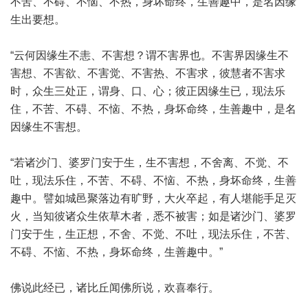
不苦、不碍、不恼、不热，身坏命终，生善趣中，是名因缘
生出要想。
“云何因缘生不恚、不害想？谓不害界也。不害界因缘生不
害想、不害欲、不害觉、不害热、不害求，彼慧者不害求
时，众生三处正，谓身、口、心；彼正因缘生已，现法乐
住，不苦、不碍、不恼、不热，身坏命终，生善趣中，是名
因缘生不害想。
“若诸沙门、婆罗门安于生，生不害想，不舍离、不觉、不
吐，现法乐住，不苦、不碍、不恼、不热，身坏命终，生善
趣中。譬如城邑聚落边有旷野，大火卒起，有人堪能手足灭
火，当知彼诸众生依草木者，悉不被害；如是诸沙门、婆罗
门安于生，生正想，不舍、不觉、不吐，现法乐住，不苦、
不碍、不恼、不热，身坏命终，生善趣中。”
佛说此经已，诸比丘闻佛所说，欢喜奉行。