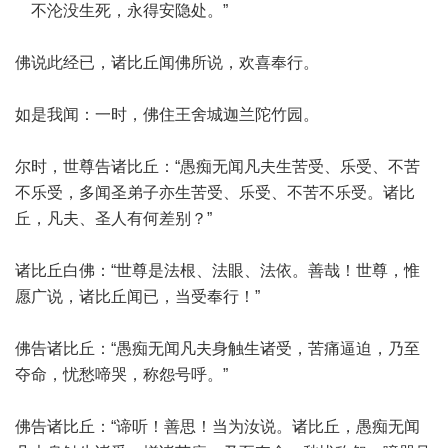
不沦没生死，永得安隐处。”
佛说此经已，诸比丘闻佛所说，欢喜奉行。
如是我闻：一时，佛住王舍城迦兰陀竹园。
尔时，世尊告诸比丘：“愚痴无闻凡夫生苦受、乐受、不苦
不乐受，多闻圣弟子亦生苦受、乐受、不苦不乐受。诸比
丘，凡夫、圣人有何差别？”
诸比丘白佛：“世尊是法根、法眼、法依。善哉！世尊，惟
愿广说，诸比丘闻已，当受奉行！”
佛告诸比丘：“愚痴无闻凡夫身触生诸受，苦痛逼迫，乃至
夺命，忧愁啼哭，称怨号呼。”
佛告诸比丘：“谛听！善思！当为汝说。诸比丘，愚痴无闻