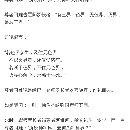
尊者阿难告瞿师罗长者：“有三界，色界、无色界、灭界，
是名三界。”
即说偈言：
“若色界众生，及住无色界，
不识灭界者，还复受诸有。
若断于色界，不住无色界，
灭界心解脱，永离于生死。”
尊者阿难说是经已，瞿师罗长者欢喜随喜，作礼而去。
如是我闻：一时，佛住拘睒弥国瞿师罗园。
尔时，瞿师罗长者诣尊者阿难所，稽首礼足，退坐一面，白
尊者阿难：“所说种种界，云何为种种界？”