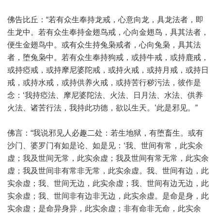
佛告比丘：“若有众生奉持龙戒，心意向龙，具龙法者，即
生龙中。若有众生奉持金翅鸟戒，心向金翅鸟，具其法者，
便生金翅鸟中。或有众生持兔枭戒者，心向兔枭，具其法
者，堕兔枭中。若有众生奉持狗戒，或持牛戒，或持鹿戒，
或持瘂戒，或持摩尼婆陀戒，或持火戒，或持月戒，或持日
戒，或持水戒，或持供养火戒，或持苦行秽污法，彼作是
念：‘我持瘂法、摩尼婆陀法、火法、日月法、水法、供养
火法、诸苦行法，我持此功德，欲以生天。’此是邪见。”
佛言：“我说邪见人必趣二处：若生地狱，有堕畜生。或有
沙门、婆罗门有如是论、如是见：‘我、世间有常，此实余
虚；我及世间无常，此实余虚；我及世间有常无常，此实余
虚；我及世间非有常非无常，此实余虚。我、世间有边，此
实余虚；我、世间无边，此实余虚；我、世间有边无边，此
实余虚；我、世间非有边非无边，此实余虚。是命是身，此
实余虚；是命异身异，此实余虚；非有命非无命，此实余