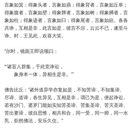
言象如箕；得象头者，言象如鼎；得象背者，言象如丘阜；
得象腹者，言象如壁；得象髀者，言象如树；得象膊者，言
象如柱；得象迹者，言象如臼；得象尾者，言象如絙。各各
共诤，互相是非，此言如是，彼言不尔，云云不已，遂至斗
诤。时，王见此，欢喜大笑。
“尔时，镜面王即说颂曰：
“‘诸盲人群集，于此竞诤讼，
象身本一体，异相生是非。’”
佛告比丘：‘诸外道异学亦复如是，不知苦谛，不知集谛、
尽谛、道谛，各生异见，互相是非，谓己为是，便起诤讼。
若有沙门、婆罗门能如实知苦圣谛、苦集圣谛、苦灭圣谛、
苦出要谛，彼自思惟，相共和合，同一受，同一师，同一水
乳，炽然佛法，安乐久住。”