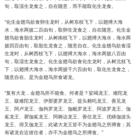
旬，取湿生龙食之，自在随意，而不能取化生龙食。
“化生金翅鸟欲食卵生龙时，从树东枝飞下，以翅搏大海
水，海水两披二百由旬，取卵生龙食之，自在随意。化生金
翅鸟欲食胎生龙时，从树南枝飞下，以翅搏大海水，海水两
披四百由旬，取胎生龙食之，随意自在。化生金翅鸟欲食湿
生龙时，从树西枝飞下，以翅搏大海水，海水两披八百由
旬，取湿生龙食之。化生金翅鸟欲食化生龙时，从树北枝飞
下，以翅搏大海水，海水两披千六百由旬，取化生龙食之，
随意自在。是为金翅鸟所食诸龙。
“复有大龙，金翅鸟所不能食。何者是？娑竭龙王、难陀龙
王、跋难陀龙王、伊那婆罗龙王、提头赖吒龙王、善见龙
王、阿卢龙王、伽拘罗龙王、伽毗罗龙王、阿波罗龙王、伽
㝹龙王、瞿伽㝹龙王、阿耨达龙王、善住龙王、优睒伽波头
龙王、得叉伽龙王，此诸大龙王皆不为金翅鸟之所搏食；其
有诸龙在近彼住者，亦不为金翅鸟之所搏食。”