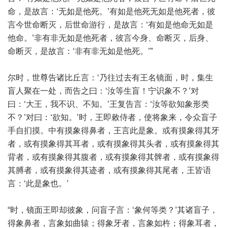
命，是故言：‘无如是他死。’有如是他死无如是他死者，彼
言今世命断灭，后世命游行，是故言：‘有如是他命无如是
他命。’非有非无如是他死者，彼言今身、命断灭，后身、
命断灭，是故言：‘非有非无如是他死。’”
尔时，世尊告诸比丘言：‘乃往过去有王名镜面，时，集生
盲人聚在一处，而告之曰：‘汝等生盲！宁识象不？’对
曰：‘大王，我不识、不知。’王复告言：‘汝等欲知象形类
不？’对曰：‘欲知。’时，王即敕侍者，使将象来，令众盲子
手自扪摸。中有摸象得鼻者，王言此是象。或有摸象得其牙
者，或有摸象得其耳者，或有摸象得其头者，或有摸象得其
背者，或有摸象得其腹者，或有摸象得其髀者，或有摸象得
其膊者，或有摸象得其迹者，或有摸象得其尾者，王皆语
言：‘此是象也。’
“时，镜面王即却彼象，问盲子言：‘象何等类？’其诸盲子，
得象鼻者，言象如曲辕；得象牙者，言象如杵；得象耳者，