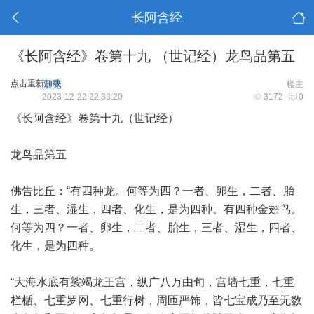
长阿含经
《长阿含经》卷第十九 （世记经）龙鸟品第五
点击重新加载
阳光
楼主
2023-12-22 22:33:20
3172
0
《长阿含经》卷第十九（世记经）
龙鸟品第五
佛告比丘：“有四种龙。何等为四？一者、卵生，二者、胎
生，三者、湿生，四者、化生，是为四种。有四种金翅鸟。
何等为四？一者、卵生，二者、胎生，三者、湿生，四者、
化生，是为四种。
“大海水底有裟竭龙王宫，纵广八万由旬，宫墙七重，七重
栏楯、七重罗网、七重行树，周匝严饰，皆七宝成乃至无数