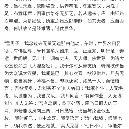
者，当往亲近，依附咨受，供养恭敬，尊重赞叹，为洗手
足，布置床席，四事供给令无所乏。若从远来，应十由延路
次奉迎。为是经故，所重之物应以奉献，如其无者，应自卖
身。何以故？是经难遇，过优昙华。
“善男子，我念过去无量无边那由他劫，尔时，世界名曰娑
婆，有佛世尊，号释迦牟尼如来、应、正遍知、明行足、善
逝、世间解、无上士、调御丈夫、天人师、佛世尊，为诸大
众宣说如是《大涅槃经》。我于尔时从善友所，转闻彼佛当
为大众说大涅槃。我闻是已，其心欢喜，欲设供养。居贫无
物，欲自卖身，薄福不售。即欲还家，路见一人，而便语
言：‘吾欲卖身，君能买不？’其人答曰：‘我家作业，人无堪
者。汝设能为，我当买汝。’我即问言：‘有何作业，人无堪
能？’其人见答：‘吾有恶病，良医处药，应当日服人肉三
两。卿若能以身肉三两，日日见给，便当与汝金钱五
枚。’我时闻已，心中欢喜。我复语言：‘汝与我钱，假我七
日，须我事讫，便还相就。’其人见答：‘七日不可，审能尔