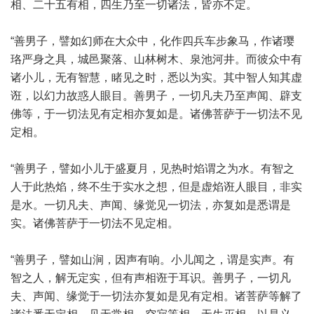
相、二十五有相，四生乃至一切诸法，皆亦不定。
“善男子，譬如幻师在大众中，化作四兵车步象马，作诸璎
珞严身之具，城邑聚落、山林树木、泉池河井。而彼众中有
诸小儿，无有智慧，睹见之时，悉以为实。其中智人知其虚
诳，以幻力故惑人眼目。善男子，一切凡夫乃至声闻、辟支
佛等，于一切法见有定相亦复如是。诸佛菩萨于一切法不见
定相。
“善男子，譬如小儿于盛夏月，见热时焰谓之为水。有智之
人于此热焰，终不生于实水之想，但是虚焰诳人眼目，非实
是水。一切凡夫、声闻、缘觉见一切法，亦复如是悉谓是
实。诸佛菩萨于一切法不见定相。
“善男子，譬如山涧，因声有响。小儿闻之，谓是实声。有
智之人，解无定实，但有声相诳于耳识。善男子，一切凡
夫、声闻、缘觉于一切法亦复如是见有定相。诸菩萨等解了