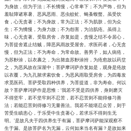
为身故，但为于法；不长憍慢，心常卑下；不为严饰，但为
羞耻障诸寒暑、恶风恶雨、恶虫蚊虻、蝇蚤蝮螫。虽受饮
食，心无贪著；不为身故，常为正法；不为肌肤，但为众
生；不为憍慢，为身力故；不为怨害，为治肌疮。虽得上
味，心无贪著。受取房舍，亦复如是，贪慢之结不令居心，
为菩提舍遮止结贼，障恶风雨故受屋舍。求医药者，心无贪
慢，但为正法；不为寿命，为常命故。善男子，如人病疮，
为苏麨涂，以衣裹之，为出脓血苏麨涂拊，为疮愈故以药坌
之，为恶风故在深屋中；菩萨摩诃萨亦复如是，观身是疮故
以衣覆，为九孔脓求索饮食，为恶风雨取受房舍，为四毒发
求觅医药。菩萨受取四种供养，为菩提道，非为寿命。何以
故？菩萨摩诃萨作是思惟：‘我若不受是四供养，身则磨灭
不得坚牢，若不坚牢则不忍苦，若不忍苦则不能得修习善
法；若能忍苦则得修习无量善法。我若不能堪忍众苦，则于
苦受生瞋恚心，于乐受中生贪著心，若求乐不得则生无
明。’是故凡夫于四供养生于有漏，菩萨摩诃萨能深观察不
生于漏。是故菩萨名为无漏，云何如来当名有漏？是故如来