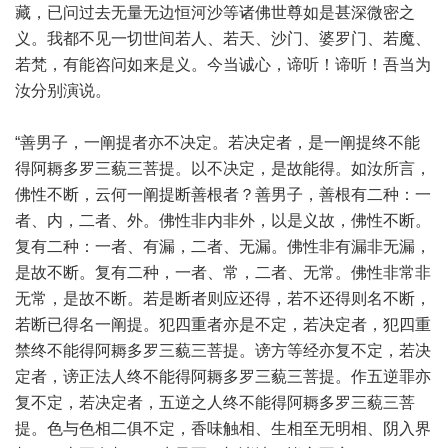
藏，已问过去无量无边恒河沙等诸佛世尊如是甚深微密之
义。我都不见一切世间若人、若天、沙门、婆罗门、若魔、
若梵，有能咨问如来是义。今当诚心，谛听！谛听！吾当为
汝分别演说。
“善男子，一阐提者亦不决定。若决定者，是一阐提终不能
得阿耨多罗三藐三菩提。以不决定，是故能得。如汝所言，
佛性不断，云何一阐提断善根者？善男子，善根有二种：一
者、内，二者、外。佛性非内非外，以是义故，佛性不断。
复有二种：一者、有漏，二者、无漏。佛性非有漏非无漏，
是故不断。复有二种，一者、常，二者、无常。佛性非常非
无常，是故不断。若是断者则应还得，若不还得则名不断，
若断已得名一阐提。犯四重者亦是不定，若决定者，犯四重
禁终不能得阿耨多罗三藐三菩提。谤方等经亦复不定，若决
定者，谤正法人终不能得阿耨多罗三藐三菩提。作五逆罪亦
复不定，若决定者，五逆之人终不能得阿耨多罗三藐三菩
提。色与色相二俱不定，香味触相、生相至无明相、阴入界