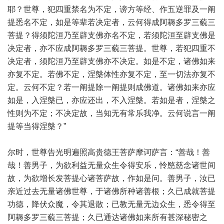
耶？世尊，犯四重禁名为不定，谤方等经、作五逆罪及一阐
提悉名不定，如是等辈若决定者，云何得成阿耨多罗三藐三
菩提？得须陀洹乃至辟支佛亦名不定，若须陀洹至辟支佛是
决定者，亦不应成阿耨多罗三藐三菩提。世尊，若犯四重不
决定者，须陀洹乃至辟支佛亦不决定。如是不定，诸佛如来
亦复不定。若佛不定，涅槃体性亦复不定，至一切法亦复不
定。云何不定？若一阐提除一阐提则成佛道。诸佛如来亦应
如是，入涅槃已，亦应还出，不入涅槃。若如是者，涅槃之
性则为不定；不决定故，当知无有常乐我净。云何说言一阐
提等当得涅槃？”
尔时，世尊告光明遍照高贵德王菩萨摩诃萨言：“善哉！善
哉！善男子，为欲利益无量众生令得安乐，怜愍慈念诸世间
故，为欲增长发菩提心诸菩萨故，作如是问。善男子，汝已
亲近过去无量诸佛世尊，于诸佛所种诸善根；久已成就菩提
功德，降伏众魔，令其退散；已教无量无边众生，悉令得至
阿耨多罗三藐三菩提；久已通达诸佛如来所有甚深秘密之