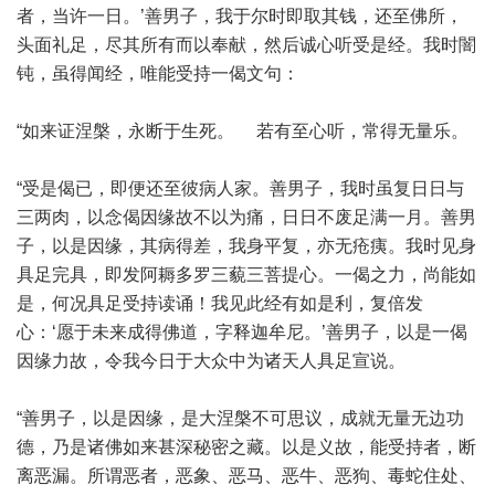
者，当许一日。’善男子，我于尔时即取其钱，还至佛所，
头面礼足，尽其所有而以奉献，然后诚心听受是经。我时闇
钝，虽得闻经，唯能受持一偈文句：
“如来证涅槃，永断于生死。 若有至心听，常得无量乐。
“受是偈已，即便还至彼病人家。善男子，我时虽复日日与
三两肉，以念偈因缘故不以为痛，日日不废足满一月。善男
子，以是因缘，其病得差，我身平复，亦无疮痍。我时见身
具足完具，即发阿耨多罗三藐三菩提心。一偈之力，尚能如
是，何况具足受持读诵！我见此经有如是利，复倍发
心：‘愿于未来成得佛道，字释迦牟尼。’善男子，以是一偈
因缘力故，令我今日于大众中为诸天人具足宣说。
“善男子，以是因缘，是大涅槃不可思议，成就无量无边功
德，乃是诸佛如来甚深秘密之藏。以是义故，能受持者，断
离恶漏。所谓恶者，恶象、恶马、恶牛、恶狗、毒蛇住处、