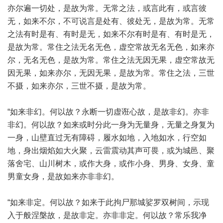
亦尔遍一切处，是故为常。无常之法，或言此有，或言彼
无，如来不尔，不可说言是处有、彼处无，是故为常。无常
之法有时是有、有时是无，如来不尔有时是有、有时是无，
是故为常。常住之法无名无色，虚空常故无名无色，如来亦
尔，无名无色，是故为常。常住之法无因无果，虚空常故无
因无果，如来亦尔，无因无果，是故为常。常住之法，三世
不摄，如来亦尔，三世不摄，是故为常。
“如来非幻。何以故？永断一切虚诳心故，是故非幻。亦非
非幻。何以故？如来或时分此一身为无量身，无量之身复为
一身，山壁直过无有障碍，履水如地，入地如水，行空如
地，身出烟焰如大火聚，云雷震动其声可畏，或为城邑、聚
落舍宅、山川树木，或作大身，或作小身、男身、女身、童
男童女身，是故如来亦非非幻。
“如来非定。何以故？如来于此拘尸那城娑罗双树间，示现
入于般涅槃故，是故非定。亦非非定。何以故？常乐我净