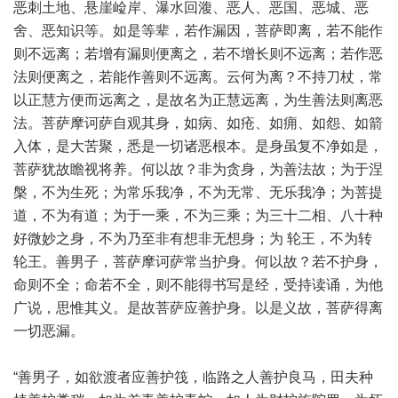
恶刺土地、悬崖崄岸、瀑水回澓、恶人、恶国、恶城、恶
舍、恶知识等。如是等辈，若作漏因，菩萨即离，若不能作
则不远离；若增有漏则便离之，若不增长则不远离；若作恶
法则便离之，若能作善则不远离。云何为离？不持刀杖，常
以正慧方便而远离之，是故名为正慧远离，为生善法则离恶
法。菩萨摩诃萨自观其身，如病、如疮、如痈、如怨、如箭
入体，是大苦聚，悉是一切诸恶根本。是身虽复不净如是，
菩萨犹故瞻视将养。何以故？非为贪身，为善法故；为于涅
槃，不为生死；为常乐我净，不为无常、无乐我净；为菩提
道，不为有道；为于一乘，不为三乘；为三十二相、八十种
好微妙之身，不为乃至非有想非无想身；为 轮王，不为转
轮王。善男子，菩萨摩诃萨常当护身。何以故？若不护身，
命则不全；命若不全，则不能得书写是经，受持读诵，为他
广说，思惟其义。是故菩萨应善护身。以是义故，菩萨得离
一切恶漏。
“善男子，如欲渡者应善护筏，临路之人善护良马，田夫种