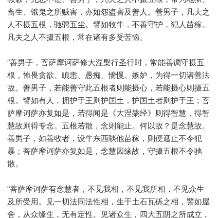
畜生、饿鬼之所贼害，亦如怨盗害及善人。善男子，凡夫之
人不摄五根，驰骋五尘。譬如牧牛，不善守护，犯人苗稼。
凡夫之人不摄五根，常在诸有多受苦恼。
“善男子，菩萨摩诃萨修大涅槃行圣行时，常能善调守摄五
根，怖畏贪欲、瞋恚、愚痴、憍慢、嫉妒，为得一切诸善法
故。善男子，若能善守此五根者则能摄心，若能摄心则摄五
根。譬如有人，拥护于王则护国土，护国土者则护于王；菩
萨摩诃萨亦复如是，若得闻是《大涅槃经》则得智慧，得智
慧故则得专念。五根若散，念则能止。何以故？是念慧故。
善男子，如善牧者，设牛东西啖他苗稼，则便遮止不令犯
暴；菩萨摩诃萨亦复如是，念慧因缘故，守摄五根不令驰
散。
“菩萨摩诃萨有念慧者，不见我相，不见我所相，不见众生
及所受用。见一切法同法性相，生于土石瓦砾之相，譬如屋
舍，从众缘生，无有定性。见诸众生，四大五阴之所成立，