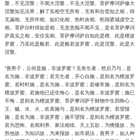
槃，不见涅槃；不闻大涅槃，不见大涅槃。菩萨摩诃萨修大
涅槃知见法界，解了实相空无所有，无有和合觉知之相，得
无漏相、无所作相、如幻化相、热时炎相、乾闼婆城虚空之
相。菩萨尔时得如是相，无贪恚痴不闻不见，是名菩萨摩诃
萨真实之相，安住实相。菩萨摩诃萨自知此是檀、此是檀波
罗蜜，乃至此是般若、此是般若波罗蜜，此是涅槃、此是大
涅槃。
“善男子，云何是施，非波罗蜜？见有乞者，然后乃与，是
名为施，非波罗蜜；若无乞者，开心自施，是则名为檀波罗
蜜。若时时施，是名为施，非波罗蜜；若修常施，是则名为
檀波罗蜜。若施他已还生悔心，是名为施，非波罗蜜；施已
不悔，是则名为檀波罗蜜。菩萨摩诃萨于财物中生四怖心，
王、贼、水、火，欢喜施与，是则名为檀波罗蜜。若望报
施，是名为施，非波罗蜜；施不望报，是则名为檀波罗蜜。
若为恐怖、名闻利养、家法相续、天上五欲，为憍慢故，为
胜他故，为知识故，为来报故，如市易法，善男子，如人种