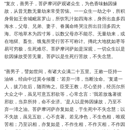
“复次，善男子，菩萨摩诃萨观诸众生，为色香味触因缘
故，从昔无数无量劫来常受苦恼。一一众生一劫之中，所积
身骨如王舍城毗富罗山，所饮乳汁如四海水，身所出血多四
海水，父母、兄弟、妻子、眷属命终哭泣所出目泪多四大
海。尽地草木为四寸筹，以数父母亦不能尽。无量劫来，或
在地狱、畜生、饿鬼所受行苦不可称计。摶此大地犹如枣等
易可穷极，生死难尽。菩萨摩诃萨如是深观，一切众生以是
欲因缘故受苦无量。菩萨以是生死行苦故，不失念慧。
“善男子，譬如世间，有诸大众满二十五里。王敕一臣持一
油钵，经由中过莫令倾覆：‘若弃一渧，当断汝命。’复遣一
人，拔刀在后，随而怖之。臣受王教，尽心坚持，经历尔所
大众之中，虽见可意五邪欲等，心常念言：‘我若放逸著彼
邪欲，当弃所持，命不全济。’是人以是怖因缘故，乃至不
弃一渧之油。菩萨摩诃萨亦复如是，于生死中不失念慧；以
不失故，虽见五欲，心不贪著。若见净色，不生色相，唯观
苦相；乃至识相，亦复如是，不作生相，不作灭相，不作因