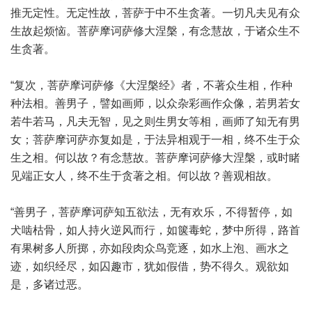
推无定性。无定性故，菩萨于中不生贪著。一切凡夫见有众
生故起烦恼。菩萨摩诃萨修大涅槃，有念慧故，于诸众生不
生贪著。
“复次，菩萨摩诃萨修《大涅槃经》者，不著众生相，作种
种法相。善男子，譬如画师，以众杂彩画作众像，若男若女
若牛若马，凡夫无智，见之则生男女等相，画师了知无有男
女；菩萨摩诃萨亦复如是，于法异相观于一相，终不生于众
生之相。何以故？有念慧故。菩萨摩诃萨修大涅槃，或时睹
见端正女人，终不生于贪著之相。何以故？善观相故。
“善男子，菩萨摩诃萨知五欲法，无有欢乐，不得暂停，如
犬啮枯骨，如人持火逆风而行，如箧毒蛇，梦中所得，路首
有果树多人所掷，亦如段肉众鸟竞逐，如水上泡、画水之
迹，如织经尽，如囚趣市，犹如假借，势不得久。观欲如
是，多诸过恶。