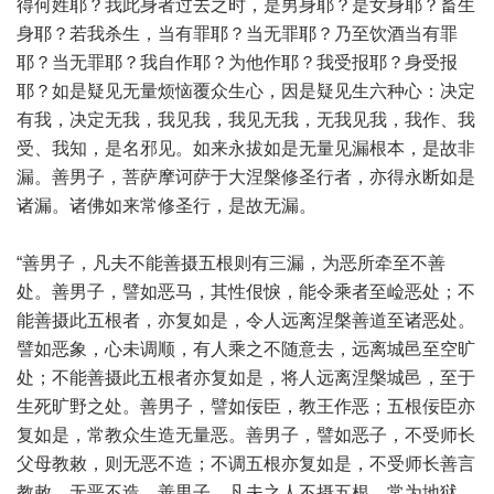
得何姓耶？我此身者过去之时，是男身耶？是女身耶？畜生
身耶？若我杀生，当有罪耶？当无罪耶？乃至饮酒当有罪
耶？当无罪耶？我自作耶？为他作耶？我受报耶？身受报
耶？如是疑见无量烦恼覆众生心，因是疑见生六种心：决定
有我，决定无我，我见我，我见无我，无我见我，我作、我
受、我知，是名邪见。如来永拔如是无量见漏根本，是故非
漏。善男子，菩萨摩诃萨于大涅槃修圣行者，亦得永断如是
诸漏。诸佛如来常修圣行，是故无漏。
“善男子，凡夫不能善摄五根则有三漏，为恶所牵至不善
处。善男子，譬如恶马，其性佷悷，能令乘者至崄恶处；不
能善摄此五根者，亦复如是，令人远离涅槃善道至诸恶处。
譬如恶象，心未调顺，有人乘之不随意去，远离城邑至空旷
处；不能善摄此五根者亦复如是，将人远离涅槃城邑，至于
生死旷野之处。善男子，譬如佞臣，教王作恶；五根佞臣亦
复如是，常教众生造无量恶。善男子，譬如恶子，不受师长
父母教敕，则无恶不造；不调五根亦复如是，不受师长善言
教敕，无恶不造。善男子，凡夫之人不摄五根，常为地狱、