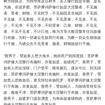
树为得荫凉、为得华果及以材木，若人修行如是等施，是名
为施，非波罗蜜。菩萨摩诃萨修行如是大涅槃者，不见施
者、受者、财物，不见时节，不见福田及非福田，不见因、
不见缘、不见果报，不见作者、不见受者，不见多、不见
少，不见净、不见不净，不轻受者、己身、财物，不见见
者、不见不见者，不计己他，唯为方等大般涅槃常住法故修
行布施，为利一切诸众生故而行布施，为断一切众生烦恼故
行于施，为诸众生不见受者、施者、财物故故行于施。
“善男子，譬如有人堕大海水，抱持死尸则得度脱；菩萨摩
诃萨修大涅槃行布施时，亦复如是，如彼死尸。善男子，譬
如有人闭在深狱，门户坚牢，唯有厕孔，便从中出，到无碍
处；菩萨摩诃萨修大涅槃行布施时，亦复如是。善男子，譬
如贵人恐怖急厄，更无恃怙依旃陀罗；菩萨摩诃萨修大涅槃
行于布施，亦复如是。善男子，譬如病人，为除病苦得安乐
故，服食不净；菩萨摩诃萨修大涅槃行于布施，亦复如是。
善男子，如婆罗门值谷湧贵，为寿命故食啖狗肉；菩萨摩诃
萨修大涅槃行于布施，亦复如是。