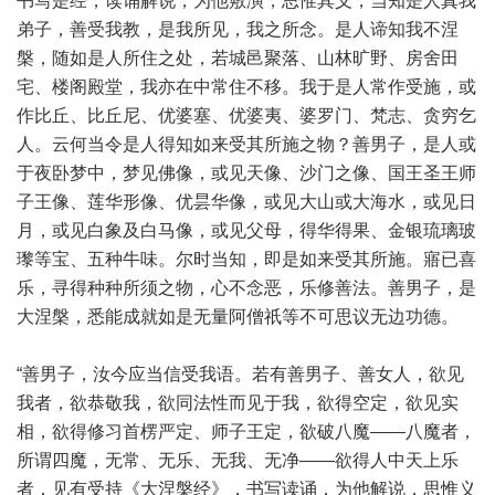
书写是经，读诵解说，为他敷演，思惟其义，当知是人真我
弟子，善受我教，是我所见，我之所念。是人谛知我不涅
槃，随如是人所住之处，若城邑聚落、山林旷野、房舍田
宅、楼阁殿堂，我亦在中常住不移。我于是人常作受施，或
作比丘、比丘尼、优婆塞、优婆夷、婆罗门、梵志、贪穷乞
人。云何当令是人得知如来受其所施之物？善男子，是人或
于夜卧梦中，梦见佛像，或见天像、沙门之像、国王圣王师
子王像、莲华形像、优昙华像，或见大山或大海水，或见日
月，或见白象及白马像，或见父母，得华得果、金银琉璃玻
瓈等宝、五种牛味。尔时当知，即是如来受其所施。寤已喜
乐，寻得种种所须之物，心不念恶，乐修善法。善男子，是
大涅槃，悉能成就如是无量阿僧祇等不可思议无边功德。
“善男子，汝今应当信受我语。若有善男子、善女人，欲见
我者，欲恭敬我，欲同法性而见于我，欲得空定，欲见实
相，欲得修习首楞严定、师子王定，欲破八魔——八魔者，
所谓四魔，无常、无乐、无我、无净——欲得人中天上乐
者，见有受持《大涅槃经》，书写读诵，为他解说，思惟义