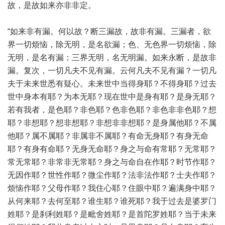
故，是故如来亦非非定。
“如来非有漏。何以故？断三漏故，故非有漏。三漏者，欲
界一切烦恼，除无明，是名欲漏；色、无色界一切烦恼，除
无明，是名有漏；三界无明，名无明漏。如来永断，是故非
漏。复次，一切凡夫不见有漏。云何凡夫不见有漏？一切凡
夫于未来世悉有疑心。未来世中当得身耶？不得身耶？过去
世中身本有耶？为本无耶？现在世中是身有耶？是身无耶？
若有我者，是色耶？非色耶？色非色耶？非色非非色耶？想
耶？非想耶？想非想耶？非想非非想耶？是身属他耶？不属
他耶？属不属耶？非属非不属耶？有命无身耶？有身无命
耶？有身有命耶？无身无命耶？身之与命有常耶？无常耶？
常无常耶？非常非无常耶？身之与命自在作耶？时节作耶？
无因作耶？世性作耶？微尘作耶？法非法作耶？士夫作耶？
烦恼作耶？父母作耶？我住心耶？住眼中耶？遍满身中耶？
从何来耶？去何至耶？谁生耶？谁死耶？我于过去是婆罗门
姓耶？是刹利姓耶？是毗舍姓耶？是首陀罗姓耶？当于未来