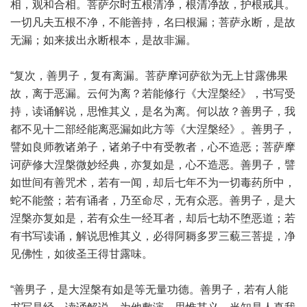
相，观和合相。菩萨尔时五根清净，根清净故，护根戒具。
一切凡夫五根不净，不能善持，名曰根漏；菩萨永断，是故
无漏；如来拔出永断根本，是故非漏。
“复次，善男子，复有离漏。菩萨摩诃萨欲为无上甘露佛果
故，离于恶漏。云何为离？若能修行《大涅槃经》，书写受
持，读诵解说，思惟其义，是名为离。何以故？善男子，我
都不见十二部经能离恶漏如此方等《大涅槃经》。善男子，
譬如良师教诸弟子，诸弟子中有受教者，心不造恶；菩萨摩
诃萨修大涅槃微妙经典，亦复如是，心不造恶。善男子，譬
如世间有善咒术，若有一闻，却后七年不为一切毒药所中，
蛇不能螫；若有诵者，乃至命尽，无有众恶。善男子，是大
涅槃亦复如是，若有众生一经耳者，却后七劫不堕恶道；若
有书写读诵，解说思惟其义，必得阿耨多罗三藐三菩提，净
见佛性，如彼圣王得甘露味。
“善男子，是大涅槃有如是等无量功德。善男子，若有人能