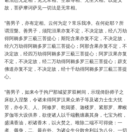
诸法悉无定相，见无常相、空寂等相、无生灭相。以是义
故，菩萨摩诃萨见一切法是无常相。
“善男子，亦有定相。云何为定？常乐我净。在何处耶？所
谓涅槃。善男子，须陀洹果亦复不定，不决定故，经八万劫
得阿耨多罗三藐三菩提心；斯陀含果亦复不定，不决定故，
经六万劫得阿耨多罗三藐三菩提心；阿那含果亦复不定，不
决定故，经四万劫得阿耨多罗三藐三菩提心；阿罗汉果亦复
不定，不决定故，经二万劫得阿耨多罗三藐三菩提心；辟支
佛道亦复不定，不决定故，经十千劫得阿耨多罗三藐三菩提
心。
“善男子，如来今于拘尸那城娑罗双树间，示现倚卧师子之
床欲入涅槃，令诸未得阿罗汉果众弟子等及诸力士生大忧
苦，亦令天、人、阿修罗、乾闼婆、迦楼罗、紧那罗、摩睺
罗伽等大设供养，欲使诸人以千端氎缠裹其身，七宝为棺，
盛满香油，积诸香木，以火焚之。唯除二端不可得烧：一
者、儭身，二、最在外。为诸众生分散舍利以为八分。一切