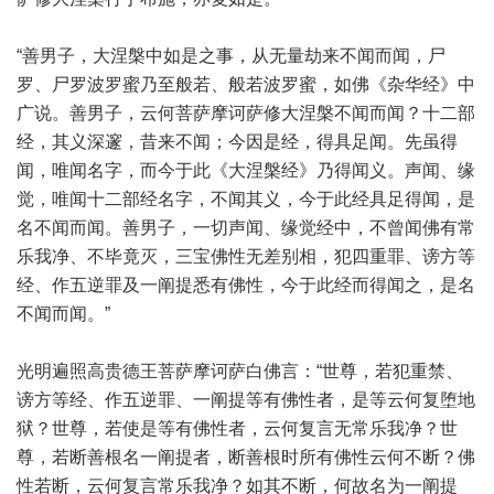
“善男子，大涅槃中如是之事，从无量劫来不闻而闻，尸
罗、尸罗波罗蜜乃至般若、般若波罗蜜，如佛《杂华经》中
广说。善男子，云何菩萨摩诃萨修大涅槃不闻而闻？十二部
经，其义深邃，昔来不闻；今因是经，得具足闻。先虽得
闻，唯闻名字，而今于此《大涅槃经》乃得闻义。声闻、缘
觉，唯闻十二部经名字，不闻其义，今于此经具足得闻，是
名不闻而闻。善男子，一切声闻、缘觉经中，不曾闻佛有常
乐我净、不毕竟灭，三宝佛性无差别相，犯四重罪、谤方等
经、作五逆罪及一阐提悉有佛性，今于此经而得闻之，是名
不闻而闻。”
光明遍照高贵德王菩萨摩诃萨白佛言：“世尊，若犯重禁、
谤方等经、作五逆罪、一阐提等有佛性者，是等云何复堕地
狱？世尊，若使是等有佛性者，云何复言无常乐我净？世
尊，若断善根名一阐提者，断善根时所有佛性云何不断？佛
性若断，云何复言常乐我净？如其不断，何故名为一阐提