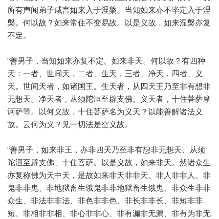
所有声闻弟子咸言如来入于涅槃。当知如来亦不毕定入于涅
槃。何以故？如来常住不变易故。以是义故，如来涅槃亦复
不定。
“善男子，当知如来亦复不定。如来非天。何以故？有四种
天：一者、世间天，二者、生天，三者、净天，四者、义
天。世间天者，如诸国王。生天者，从四天王乃至非有想非
无想天。净天者，从须陀洹至辟支佛。义天者，十住菩萨摩
诃萨等。以何义故，十住菩萨名为义天？以能善解诸法义
故。云何为义？见一切法是空义故。
“善男子，如来非王，亦非四天乃至非有想非无想天、从须
陀洹至辟支佛、十住菩萨。以是义故，如来非天。然诸众生
亦复称佛为天中天，是故如来非天非非天、非人非非人、非
鬼非非鬼、非地狱畜生饿鬼非非地狱畜生饿鬼、非众生非非
众生、非法非非法、非色非非色、非长非非长、非短非非
短、非相非非相、非心非非心、非有漏非无漏、非有为非无