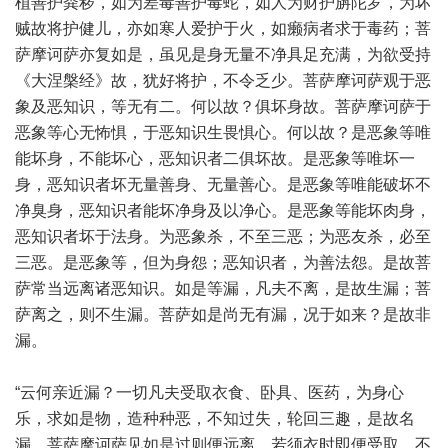
植善护粪秽，如为差毒善护毒蛇，如人为财护旃陀罗，为坏
贼故将护健儿，亦如寒人爱护于火，如癞病者求于毒药；菩
萨摩诃萨亦复如是，虽见是身无量不净具足充满，为欲受持
《大涅槃经》故，犹好将护，不令乏少。菩萨摩诃萨观于恶
象及恶知识，等无有二。何以故？俱坏身故。菩萨摩诃萨于
恶象等心无怖惧，于恶知识生畏惧心。何以故？是恶象等唯
能坏身，不能坏心，恶知识者二俱坏故。是恶象等唯坏一
身，恶知识者坏无量善身、无量善心。是恶象等唯能破坏不
净臭身，恶知识者能坏净身及以净心。是恶象等能坏肉身，
恶知识者坏于法身。为恶象杀，不至三恶；为恶友杀，必至
三恶。是恶象等，但为身怨；恶知识者，为善法怨。是故菩
萨常当远离诸恶知识。如是等漏，凡夫不离，是故生漏；菩
萨离之，则不生漏。菩萨如是尚无有漏，况于如来？是故非
漏。
“云何亲近漏？一切凡夫受取衣食、卧具、医药，为身心
乐，求如是物，造种种恶，不知过失，轮回三趣，是故名
漏。菩萨摩诃萨见如是过则便远离，若须衣时即便受取，不