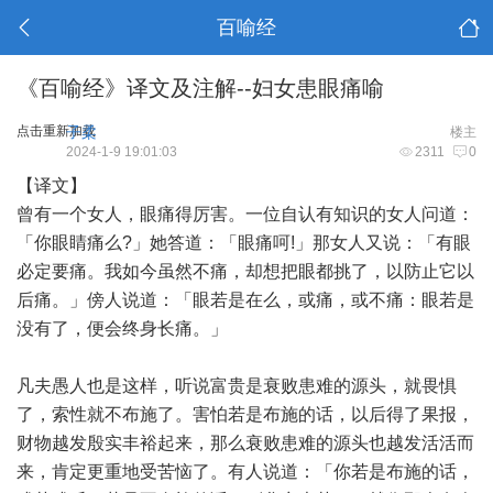
百喻经
《百喻经》译文及注解--妇女患眼痛喻
点击重新加载
子柔
楼主
2024-1-9 19:01:03
2311
0
【译文】
曾有一个女人，眼痛得厉害。一位自认有知识的女人问道：
「你眼睛痛么?」她答道：「眼痛呵!」那女人又说：「有眼
必定要痛。我如今虽然不痛，却想把眼都挑了，以防止它以
后痛。」傍人说道：「眼若是在么，或痛，或不痛：眼若是
没有了，便会终身长痛。」
凡夫愚人也是这样，听说富贵是衰败患难的源头，就畏惧
了，索性就不布施了。害怕若是布施的话，以后得了果报，
财物越发殷实丰裕起来，那么衰败患难的源头也越发活活而
来，肯定更重地受苦恼了。有人说道：「你若是布施的话，